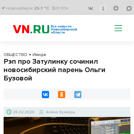
Новосибирск
25.7 °C
$80.93↓
Все новости
Новосибирской
области
ОБЩЕСТВО
→
Имидж
Рэп про Затулинку сочинил
новосибирский парень Ольги
Бузовой
28.02.2020
Алина Кухмарь