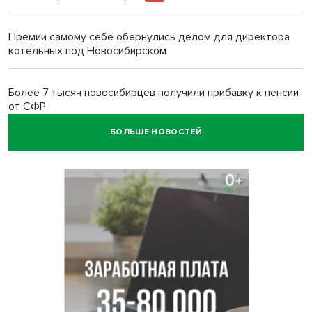
Премии самому себе обернулись делом для директора
котельных под Новосибирском
Более 7 тысяч новосибирцев получили прибавку к пенсии
от СФР
БОЛЬШЕ НОВОСТЕЙ
Ветеран СВО выявил рак на бесплатной диспансеризации
в Новосибирске
В Новосибирске сотрудница склада Ozon попыталась
вынести iPhone 17 под одеждой
Дело отравителя за убийство 14-летней давности
возобновили в Новосибирске