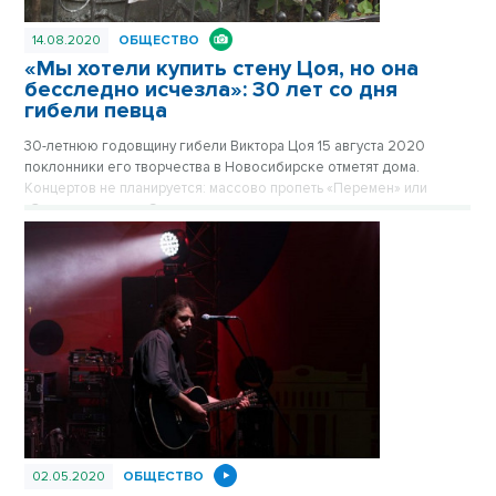
14.08.2020
ОБЩЕСТВО
«Мы хотели купить стену Цоя, но она
бесследно исчезла»: 30 лет со дня
гибели певца
30-летнюю годовщину гибели Виктора Цоя 15 августа 2020
поклонники его творчества в Новосибирске отметят дома.
Концертов не планируется: массово пропеть «Перемен» или
«Звезду по имени Солнце» в этом году не даст коронавирус.
Некуда и прийти помолчать. Подвалов и стен с надписями «Цой
жив» в столице Сибири сейчас не найти. А ведь певец трижды
выступал в Новосибирске.
02.05.2020
ОБЩЕСТВО