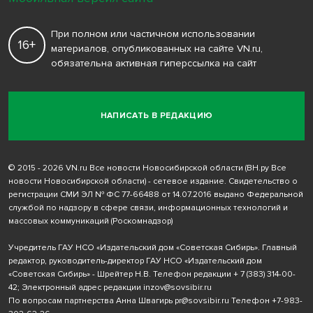
При полном или частичном использовании
16+
материалов, опубликованных на сайте VN.ru,
обязательна активная гиперссылка на сайт
НАПИСАТЬ В РЕДАКЦИЮ
© 2015 - 2026 VN.ru Все новости Новосибирской области (ВН.ру Все
новости Новосибирской области) - сетевое издание. Свидетельство о
регистрации СМИ ЭЛ № ФС 77-66488 от 14.07.2016 выдано Федеральной
службой по надзору в сфере связи, информационных технологий и
массовых коммуникаций (Роскомнадзор)
Учредитель ГАУ НСО «Издательский дом «Советская Сибирь». Главный
редактор, руководитель-директор ГАУ НСО «Издательский дом
«Советская Сибирь» - Шрейтер Н.В. Телефон редакции
+ 7 (383) 314-00-
42
; Электронный адрес редакции
inzov@sovsibir.ru
По вопросам партнерства Анна Швагирь
pr@sovsibir.ru
Телефон
+7-983-