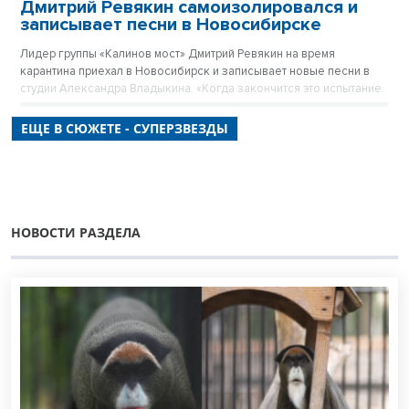
Дмитрий Ревякин самоизолировался и
записывает песни в Новосибирске
Лидер группы «Калинов мост» Дмитрий Ревякин на время
карантина приехал в Новосибирск и записывает новые песни в
студии Александра Владыкина. «Когда закончится это испытание
— карантин, самоизоляция — мы представим вашему вниманию
все то, чем занимались», - рассказал Дмитрий «Нашему радио».
ЕЩЕ В СЮЖЕТЕ - СУПЕРЗВЕЗДЫ
НОВОСТИ РАЗДЕЛА