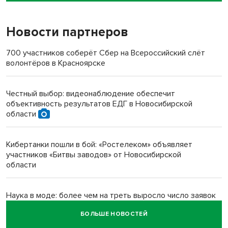
Новости партнеров
«Мы живём на пастбище!»: в новосибирском селе лошади
терроризируют жителей
700 участников соберёт Сбер на Всероссийский слёт
волонтёров в Красноярске
Инвалид получил условный срок за избиение врачей
протезом под Новосибирском
Честный выбор: видеонаблюдение обеспечит
объективность результатов ЕДГ в Новосибирской
Новосибирский преподаватель с женой вошли в топ-16
области
многодетных в России
Кибертанки пошли в бой: «Ростелеком» объявляет
Обновлённое отделение ВТБ открылось в Искитиме
участников «Битвы заводов» от Новосибирской
области
Наука в моде: более чем на треть выросло число заявок
на Научную премию Сбера 2026
БОЛЬШЕ НОВОСТЕЙ