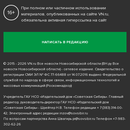
При полном или частичном использовании
16+
материалов, опубликованных на сайте VN.ru,
обязательна активная гиперссылка на сайт
НАПИСАТЬ В РЕДАКЦИЮ
© 2015 - 2026 VN.ru Все новости Новосибирской области (ВН.ру Все
новости Новосибирской области) - сетевое издание. Свидетельство о
регистрации СМИ ЭЛ № ФС 77-66488 от 14.07.2016 выдано Федеральной
службой по надзору в сфере связи, информационных технологий и
массовых коммуникаций (Роскомнадзор)
Учредитель ГАУ НСО «Издательский дом «Советская Сибирь». Главный
редактор, руководитель-директор ГАУ НСО «Издательский дом
«Советская Сибирь» - Шрейтер Н.В. Телефон редакции
+ 7 (383) 314-00-
42
; Электронный адрес редакции
inzov@sovsibir.ru
По вопросам партнерства Анна Швагирь
pr@sovsibir.ru
Телефон
+7-983-
302-62-26