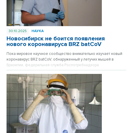
30.10.2025
НАУКА
Новосибирск не боится появления
нового коронавируса BRZ batCoV
Пока мировое научное сообщество внимательно изучает новый
коронавирус BRZ batCoV, обнаруженный у летучих мышей в
Бразилии, федеральная служба Роспотребнадзора
подтверждает, что ситуация находится на постоянном
оперативном контроле.