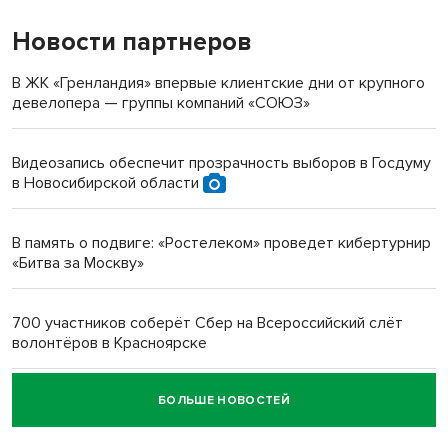
Новости партнеров
«Мы живём на пастбище!»: в новосибирском селе лошади
терроризируют жителей
В ЖК «Гренландия» впервые клиентские дни от крупного
девелопера — группы компаний «СОЮЗ»
Инвалид получил условный срок за избиение врачей
протезом под Новосибирском
Видеозапись обеспечит прозрачность выборов в Госдуму
в Новосибирской области
Новосибирский преподаватель с женой вошли в топ-16
многодетных в России
В память о подвиге: «Ростелеком» проведет кибертурнир
«Битва за Москву»
Обновлённое отделение ВТБ открылось в Искитиме
700 участников соберёт Сбер на Всероссийский слёт
волонтёров в Красноярске
БОЛЬШЕ НОВОСТЕЙ
Честный выбор: видеонаблюдение обеспечит
объективность результатов ЕДГ в Новосибирской
области