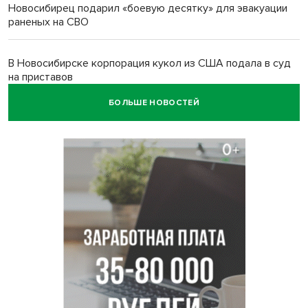
Новосибирец подарил «боевую десятку» для эвакуации
раненых на СВО
В Новосибирске корпорация кукол из США подала в суд
на приставов
БОЛЬШЕ НОВОСТЕЙ
В Новосибирске минздрав объявил бесплатную
диспансеризацию для 65-летних
В Новосибирске врачи прооперировали 25 тысяч
пациентов с катарактой
Знаменитый орангутан Бату отметил юбилей в
новосибирском зоопарке
Новосибирские хирурги спасли сердце восьмиклассницы
с донорским клапаном