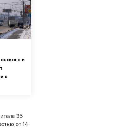
овского и
т
и в
игала 35
стью от 14