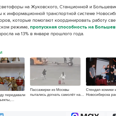
светофоры на Жуковского, Станционной и Большеви
 к информационной транспортной системе Новосиби
торов, которые помогают координировать работу св
ском режиме,
пропускная способность на Большев
ыросла на 13% в январе прошлого года.
МИ
Пассажирки из Москвы
Стендап-комики 
пытались догнать самолёт на
Новосибирска рас
оду передавали
перроне в Шереметьево
научиться шутить
ъекты,
рдчанам