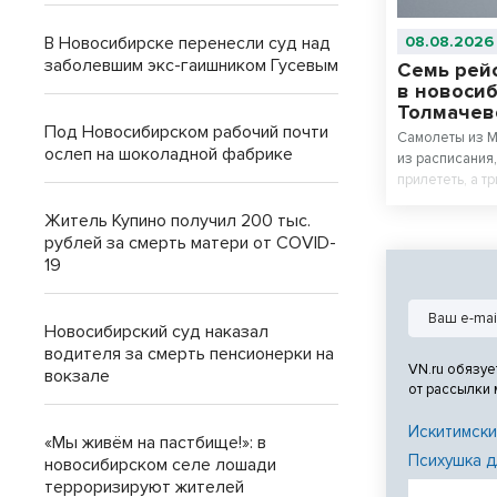
В Новосибирске перенесли суд над
08.08.2026
заболевшим экс-гаишником Гусевым
Семь рейс
в новоси
Толмачев
Под Новосибирском рабочий почти
Самолеты из М
ослеп на шоколадной фабрике
из расписания
прилететь, а т
Житель Купино получил 200 тыс.
рублей за смерть матери от COVID-
19
Новосибирский суд наказал
водителя за смерть пенсионерки на
VN.ru обязуе
вокзале
от рассылки
Искитимски
«Мы живём на пастбище!»: в
Психушка д
новосибирском селе лошади
терроризируют жителей