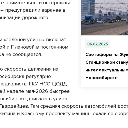
ьте внимательны и осторожны
, – предупредили заранее в
анизации дорожного
м «зеленой улицы» включат
06.02.2025
ой и Плановой в постоянном
ка не сообщается.
Светофоры на Жук
Станционной стану
то скорость движения на
интеллектуальным
осибирска регулярно
Новосибирске
пециалисты ГКУ НСО ЦОДД.
ей неделе мая-2026 быстрее
восибирске двигалась улица
Гвардейцев. Там средняя скорость автомобилей дост
икитина и Красному проспекту машины ехали со скоро