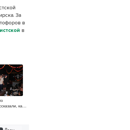
стской
рска. За
етофоров в
истской
в
из
сказали, как
 со сцены