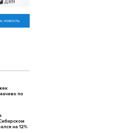
Дзен
ь новость
жек
мачево по
а
 Сибирском
ался на 12%