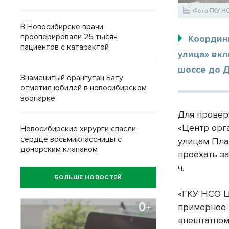
Фото ГКУ Н
В Новосибирске врачи
прооперировали 25 тысяч
Координ
пациентов с катарактой
улица» вк
шоссе до Д
Знаменитый орангутан Бату
отметил юбилей в новосибирском
зоопарке
Для провер
«Центр орг
Новосибирские хирурги спасли
сердце восьмиклассницы с
улицам Пла
донорским клапаном
проехать з
ч.
БОЛЬШЕ НОВОСТЕЙ
«ГКУ НСО 
примерное 
внештатном