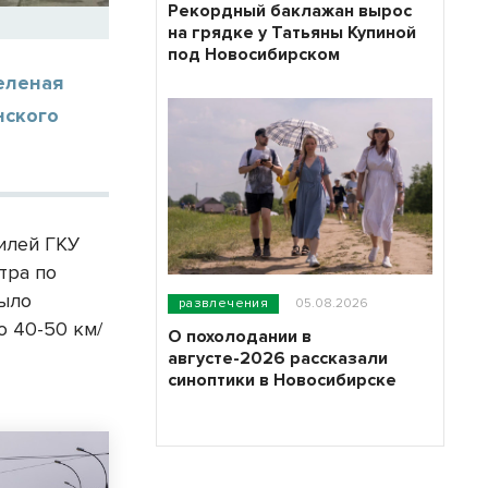
Рекордный баклажан вырос
на грядке у Татьяны Купиной
под Новосибирском
еленая
нского
илей ГКУ
тра по
было
развлечения
05.08.2026
ю 40-50 км/
О похолодании в
августе-2026 рассказали
синоптики в Новосибирске