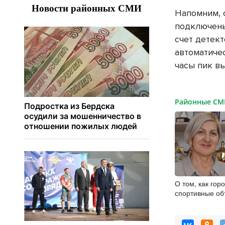
Напомним, 
подключены
счет детек
автоматиче
часы пик в
Районные С
О том, как гор
спортивные об
напомнили бе