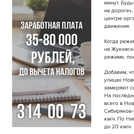
минут. Буд
на дороге»
центре орг
движения.
Когда режи
на Жуковск
режиме, по
Добавим, ч
улицах Нов
замеряют с
На последн
всего в Но
Сибиряков-
км/ч. По Н
до 20 км/ч.