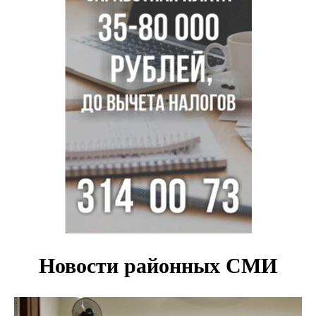
В Новосибирске осудили внука за продажу дедова ружья
псевдо-мигранту