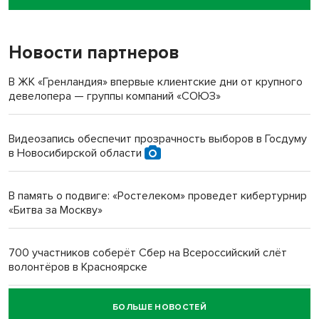
пенсионерки на вокзале
Новости партнеров
«Мы живём на пастбище!»: в новосибирском селе лошади
терроризируют жителей
В ЖК «Гренландия» впервые клиентские дни от крупного
девелопера — группы компаний «СОЮЗ»
Инвалид получил условный срок за избиение врачей
протезом под Новосибирском
Видеозапись обеспечит прозрачность выборов в Госдуму
в Новосибирской области
Новосибирский преподаватель с женой вошли в топ-16
многодетных в России
В память о подвиге: «Ростелеком» проведет кибертурнир
«Битва за Москву»
Обновлённое отделение ВТБ открылось в Искитиме
700 участников соберёт Сбер на Всероссийский слёт
волонтёров в Красноярске
БОЛЬШЕ НОВОСТЕЙ
Честный выбор: видеонаблюдение обеспечит