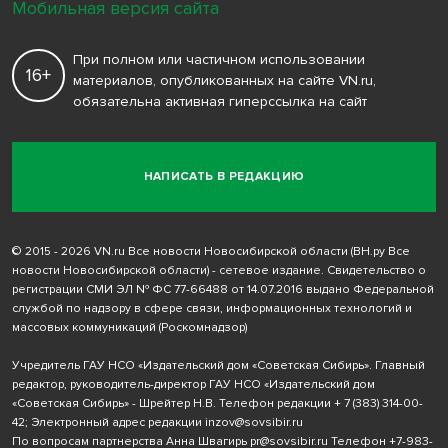
Мобильная версия сайта
При полном или частичном использовании
16+
материалов, опубликованных на сайте VN.ru,
обязательна активная гиперссылка на сайт
НАПИСАТЬ В РЕДАКЦИЮ
© 2015 - 2026 VN.ru Все новости Новосибирской области (ВН.ру Все
новости Новосибирской области) - сетевое издание. Свидетельство о
регистрации СМИ ЭЛ № ФС 77-66488 от 14.07.2016 выдано Федеральной
службой по надзору в сфере связи, информационных технологий и
массовых коммуникаций (Роскомнадзор)
Учредитель ГАУ НСО «Издательский дом «Советская Сибирь». Главный
редактор, руководитель-директор ГАУ НСО «Издательский дом
«Советская Сибирь» - Шрейтер Н.В. Телефон редакции
+ 7 (383) 314-00-
42
; Электронный адрес редакции
inzov@sovsibir.ru
По вопросам партнерства Анна Швагирь
pr@sovsibir.ru
Телефон
+7-983-