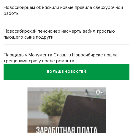
Новосибирцам объяснили новые правила сверхурочной
работы
Новосибирский пенсионер насмерть забил тростью
пьющего сына подруги
Площадь у Монумента Славы в Новосибирске пошла
трещинами сразу после ремонта
БОЛЬШЕ НОВОСТЕЙ
Африканский врач поразил новосибирцев в травмпункте
Академгородка
Покрытие рулежных дорожек обновили в аэропорту
Толмачево по нацпроекту
В Новосибирске зафиксирован рост заболеваемости
энтеровирусной инфекцией