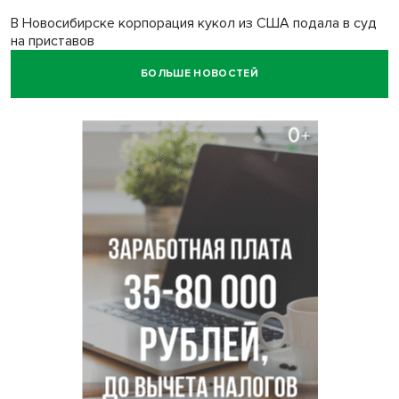
В Новосибирске корпорация кукол из США подала в суд
на приставов
БОЛЬШЕ НОВОСТЕЙ
В Новосибирске минздрав объявил бесплатную
диспансеризацию для 65-летних
В Новосибирске врачи прооперировали 25 тысяч
пациентов с катарактой
Знаменитый орангутан Бату отметил юбилей в
новосибирском зоопарке
Новосибирские хирурги спасли сердце восьмиклассницы
с донорским клапаном