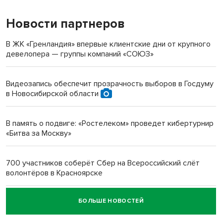
Новости партнеров
«Мы живём на пастбище!»: в новосибирском селе лошади
терроризируют жителей
В ЖК «Гренландия» впервые клиентские дни от крупного
девелопера — группы компаний «СОЮЗ»
Инвалид получил условный срок за избиение врачей
протезом под Новосибирском
Видеозапись обеспечит прозрачность выборов в Госдуму
в Новосибирской области
Новосибирский преподаватель с женой вошли в топ-16
многодетных в России
В память о подвиге: «Ростелеком» проведет кибертурнир
«Битва за Москву»
Обновлённое отделение ВТБ открылось в Искитиме
700 участников соберёт Сбер на Всероссийский слёт
волонтёров в Красноярске
БОЛЬШЕ НОВОСТЕЙ
Честный выбор: видеонаблюдение обеспечит
объективность результатов ЕДГ в Новосибирской