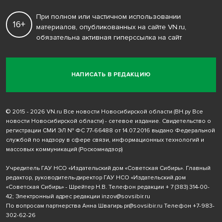
При полном или частичном использовании
16+
материалов, опубликованных на сайте VN.ru,
обязательна активная гиперссылка на сайт
НАПИСАТЬ В РЕДАКЦИЮ
© 2015 - 2026 VN.ru Все новости Новосибирской области (ВН.ру Все
новости Новосибирской области) - сетевое издание. Свидетельство о
регистрации СМИ ЭЛ № ФС 77-66488 от 14.07.2016 выдано Федеральной
службой по надзору в сфере связи, информационных технологий и
массовых коммуникаций (Роскомнадзор)
Учредитель ГАУ НСО «Издательский дом «Советская Сибирь». Главный
редактор, руководитель-директор ГАУ НСО «Издательский дом
«Советская Сибирь» - Шрейтер Н.В. Телефон редакции
+ 7 (383) 314-00-
42
; Электронный адрес редакции
inzov@sovsibir.ru
По вопросам партнерства Анна Швагирь
pr@sovsibir.ru
Телефон
+7-983-
302-62-26