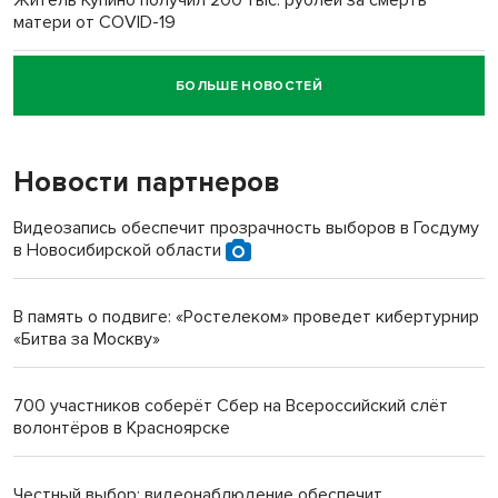
Житель Купино получил 200 тыс. рублей за смерть
матери от COVID-19
БОЛЬШЕ НОВОСТЕЙ
Новосибирский суд наказал водителя за смерть
пенсионерки на вокзале
Новости партнеров
«Мы живём на пастбище!»: в новосибирском селе лошади
терроризируют жителей
Видеозапись обеспечит прозрачность выборов в Госдуму
в Новосибирской области
Инвалид получил условный срок за избиение врачей
протезом под Новосибирском
В память о подвиге: «Ростелеком» проведет кибертурнир
«Битва за Москву»
Новосибирский преподаватель с женой вошли в топ-16
многодетных в России
700 участников соберёт Сбер на Всероссийский слёт
волонтёров в Красноярске
Обновлённое отделение ВТБ открылось в Искитиме
Честный выбор: видеонаблюдение обеспечит