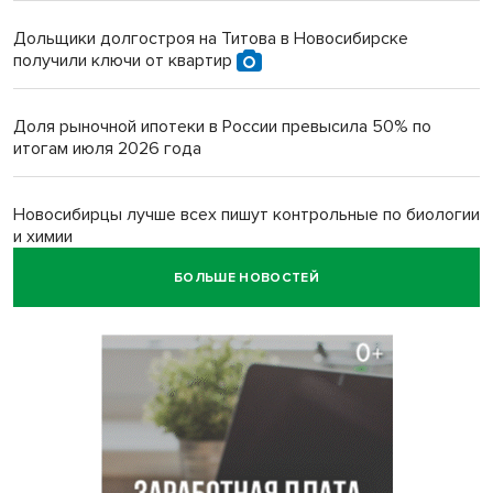
Дольщики долгостроя на Титова в Новосибирске
получили ключи от квартир
Доля рыночной ипотеки в России превысила 50% по
итогам июля 2026 года
Новосибирцы лучше всех пишут контрольные по биологии
и химии
БОЛЬШЕ НОВОСТЕЙ
Нейросеть для диагностики депрессии в крови создали в
Новосибирске
Двум бойцам СВО после минно-взрывной травмы
«оживили» нервы в Новосибирске
Персидский ковер «108 шахов» впервые вывезли из музея