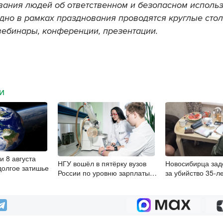
вания
людей
об
ответственном
и
безопасном
исполь
дно
в
рамках
празднования
проводятся
круглые
сто
вебинары
,
конференции
,
презентации
.
МИ
и 8 августа
НГУ вошёл в пятёрку вузов
Новосибирца за
долгое затишье
России по уровню зарплаты
за убийство 35-л
выпускников-химиков
давности