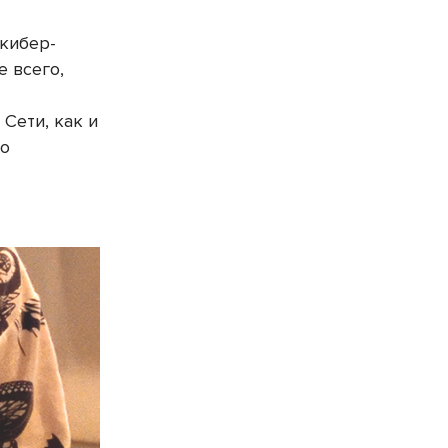
кибер-
е всего,
 Сети, как и
го