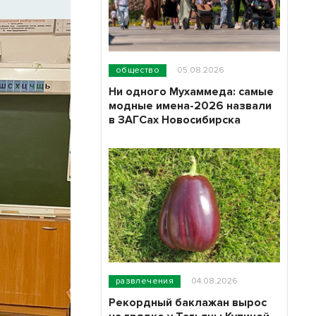
общество
05.08.2026
Ни одного Мухаммеда: самые
модные имена-2026 назвали
в ЗАГСах Новосибирска
развлечения
04.08.2026
Рекордный баклажан вырос