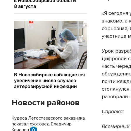
«Я сегодня 
знакомо, а 
серьезная,
участница 
Урок разра
цифровой с
часть чере
обсуждение
почти кажд
столкнулся
разобрали 
Новости районов
Справка
:
Чудеса Легостаевского заказника
показал охотовед Владимир
Всемирный
Коченов