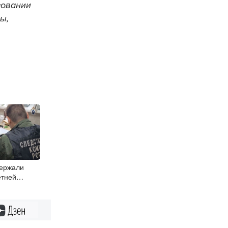
зовании
лы
,
держали
етней
Дзен