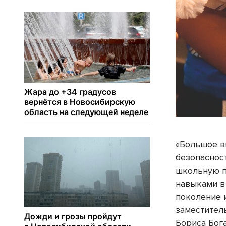
«Большое в
безопаснос
школьную п
навыками в
поколение 
заместител
Бориса Бог