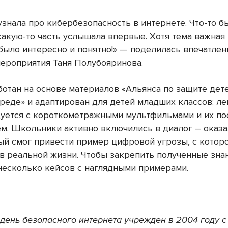
узнала про кибербезопасность в интернете. Что-то б
какую-то часть услышала впервые. Хотя тема важная
 было интересно и понятно!» — поделилась впечатле
мероприятия Таня Полубояринова.
ботан на основе материалов «Альянса по защите дет
реде» и адаптирован для детей младших классов: л
дуется с короткометражными мультфильмами и их 
м. Школьники активно включились в диалог – оказа
ый смог привести пример цифровой угрозы, с котор
 в реальной жизни. Чтобы закрепить полученные знан
несколько кейсов c наглядными примерами.
день
безопасного
интернета
учрежден
в
2004
году
с