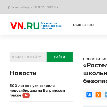
Новосибирск
18.6 °C
$82.17↑
Все новости
ОБЩЕСТВО
Новосибирской
области
НАЙТИ
НОВОСТИ ПА
«Росте
Новости
школьн
безопа
500 литров ухи сварили
новосибирцам на Бугринском
пляже