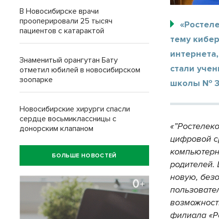
В Новосибирске врачи
прооперировали 25 тысяч
«Ростеле
пациентов с катарактой
тему кибе
интернета,
Знаменитый орангутан Бату
стали уче
отметил юбилей в новосибирском
зоопарке
школы № 3 
Новосибирские хирурги спасли
сердце восьмиклассницы с
«”Ростелеко
донорским клапаном
цифровой с
компьютерн
БОЛЬШЕ НОВОСТЕЙ
родителей.
новую, безо
пользовател
возможност
филиала «Р