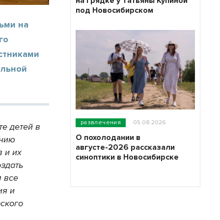
на грядке у Татьяны Купиной
под Новосибирском
ьми на
го
астниками
ельной
развлечения
05.08.2026
те детей в
О похолодании в
ению
августе-2026 рассказали
 и их
синоптики в Новосибирске
оздать
м все
ия и
рского