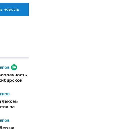
ь новость
ЕРОВ
розрачность
сибирской
ЕРОВ
телеком»
тва за
ЕРОВ
бер на