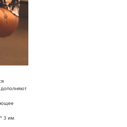
ся
у дополняют
тающее
 3 им.