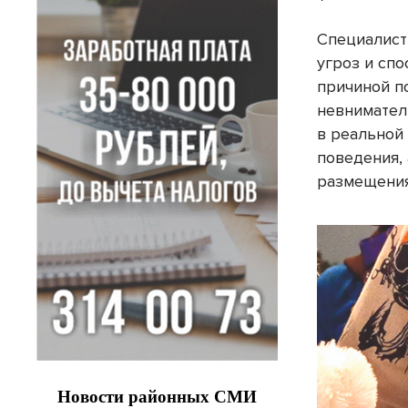
Специалист
угроз и спо
причиной п
невниматель
в реальной
поведения,
размещения