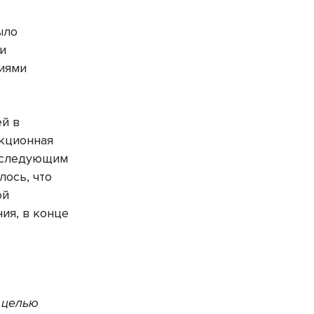
ыло
 и
ниями
ей в
екционная
последующим
лось, что
ой
ия, в конце
целью