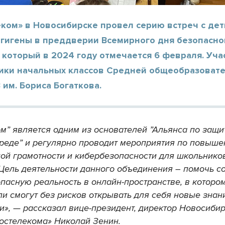
ком» в Новосибирске провел серию встреч с дет
ргигены в преддверии Всемирного дня безопасно
 который в 2024 году отмечается 6 февраля. Уч
ники начальных классов Средней общеобразоват
им. Бориса Богаткова.
м” является одним из основателей ”Альянса по защи
реде” и регулярно проводит мероприятия по повыш
ой грамотности и кибербезопасности для школьников
 Цель деятельности данного объединения – помочь с
пасную реальность в онлайн-пространстве, в которо
и смогут без рисков открывать для себя новые знан
и», — рассказал вице-президент, директор Новосиби
остелекома» Николай Зенин.