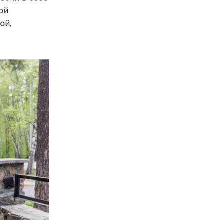
ой
ой,