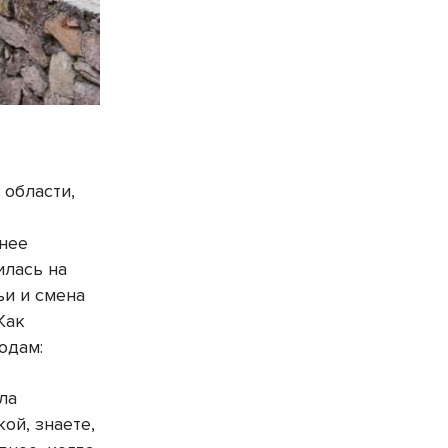
области,
л
днее
илась на
ьи и смена
Как
одам:
ла
ой, знаете,