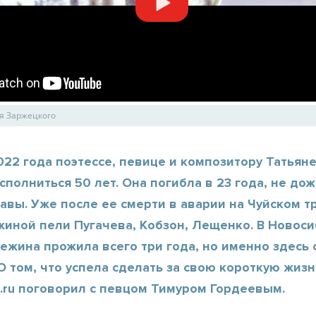
я Заржецкого
022 года поэтессе, певице и композитору Татья
сполниться 50 лет. Она погибла в 23 года, не д
авы. Уже после ее смерти в аварии на Чуйском т
жиной пели Пугачева, Кобзон, Лещенко. В Новос
ежина прожила всего три года, но именно здесь 
О том, что успела сделать за свою короткую жиз
.ru поговорил с певцом Тимуром Гордеевым.