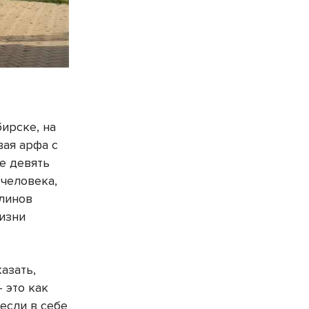
ирске, на
вая арфа с
е девять
 человека,
алинов
жизни
азать,
 это как
Несли в себе