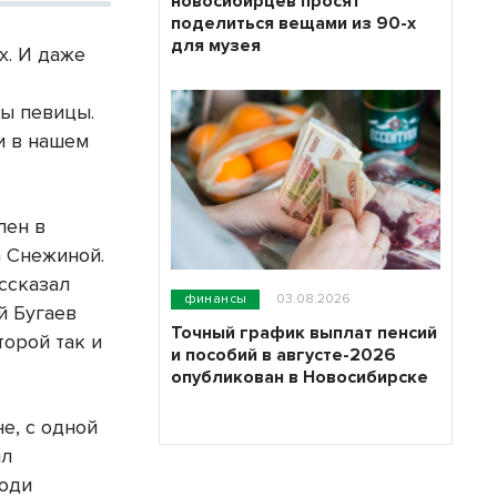
новосибирцев просят
поделиться вещами из 90-х
для музея
х. И даже
ы певицы.
и в нашем
лен в
а Снежиной.
ссказал
финансы
03.08.2026
й Бугаев
Точный график выплат пенсий
торой так и
и пособий в августе-2026
опубликован в Новосибирске
не, с одной
ыл
люди