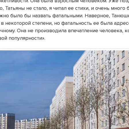
окетливости. Она была взрослым человеком. Уже позд
, Татьяны не стало, я читал ее стихи, и очень много 
жно было бы назвать фатальными. Наверное, Танюш
 в некоторой степени, но фатальность ее была адре
ечному. Она не производила впечатление человека, 
вой популярности».