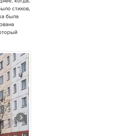
нее, когда,
было стихов,
ка была
сована
который