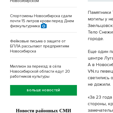
Новосибирском
Памятники 
Спортсмены Новосибирска сдали
могилы у н
почти 15 литров крови перед Днем
Заельцовск
физкультурника
Тело Снежи
городе.
Фейковые письма о защите от
БПЛА рассылают предприятиям
Новосибирска
Еще один п
центре Луг
А в Новоси
Миллион за переезд: в сёла
VN.ru певе
Новосибирской области едут 20
работников культуры
светились о
не дожили.
БОЛЬШЕ НОВОСТЕЙ
«За 23 года
стороны, к
замечатель