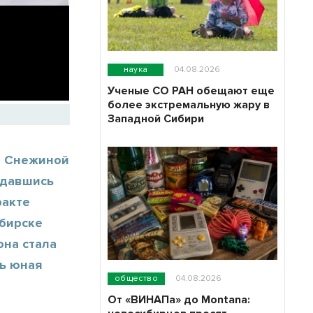
наука
04.08.2026
Ученые СО РАН обещают еще
более экстремальную жару в
Западной Сибири
не Снежиной
ождавшись
ракте
ибирске
она стала
нь юная
общество
04.08.2026
От «ВИНАПа» до Montana: