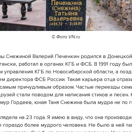
© Фото VN.ru
ны Снежиной Валерий Печенкин родился в Донецкой 
ганске, работал в органах КГБ и ФСБ. В 1991 году бы
м управления КГБ по Новосибирской области, а поз
ем директора ФСБ России. Такая карьера отца отраз
 самым причудливым образом. Частые переезды сем
рузей стали поводом для написания стихов и песен. 
имур Гордеев, юная Таня Снежина была мудра не по г
лядела на 23 года. Я имею в виду, что она производи
 гораздо более мудрого человека. Не было в ней так