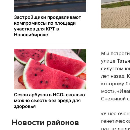
Мы встрети
улице Тать
силуэтом ю
лет назад. 
которому б
мост», «Ив
Снежиной с
«У нее очен
Новости районов
генетическа
раз те люди