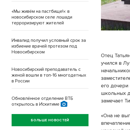
«Мы живём на пастбище!»: в
новосибирском селе лошади
терроризируют жителей
Инвалид получил условный срок за
избиение врачей протезом под
Новосибирском
Отец Татья
учился в Лу
Новосибирский преподаватель с
начальнико
женой вошли в топ-16 многодетных
заместител
в России
его дочери
школьных д
Обновлённое отделение ВТБ
замечает Т
открылось в Искитиме
«Она не выг
БОЛЬШЕ НОВОСТЕЙ
впечатление