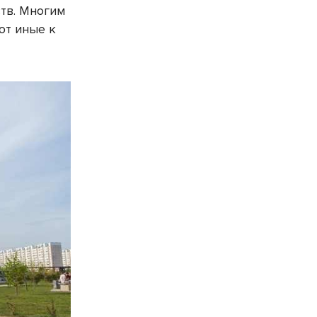
ств. Многим
ют иные к