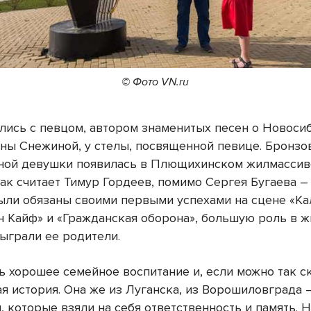
© Фото VN.ru
лись с певцом, автором знаменитых песен о Новосиб
яны Снежиной, у стелы, посвященной певице. Бронзо
ной девушки появилась в Плющихинском жилмассив
Как считает Тимур Гордеев, помимо Сергея Бугаева –
ыли обязаны своими первыми успехами на сцене «К
ан Кайф» и «Гражданская оборона», большую роль в 
ыграли ее родители.
ь хорошее семейное воспитание и, если можно так ск
я история. Она же из Луганска, из Ворошиловграда –
, которые взяли на себя ответственность и память. 