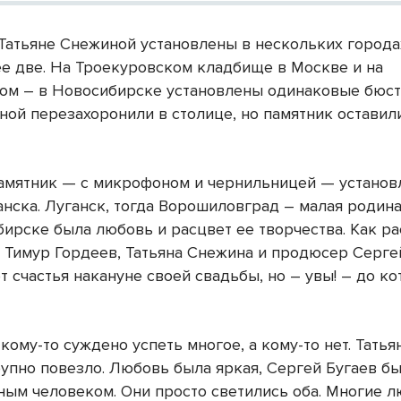
Татьяне Снежиной установлены в нескольких города
ее две. На Троекуровском кладбище в Москве и на
ом – в Новосибирске установлены одинаковые бюст
ной перезахоронили в столице, но памятник оставил
амятник — с микрофоном и чернильницей — установ
анска. Луганск, тогда Ворошиловград – малая родин
бирске была любовь и расцвет ее творчества. Как ра
ц Тимур Гордеев, Татьяна Снежина и продюсер Серге
т счастья накануне своей свадьбы, но – увы! – до ко
 кому-то суждено успеть многое, а кому-то нет. Татья
рупно повезло. Любовь была яркая, Сергей Бугаев б
ным человеком. Они просто светились оба. Многие 