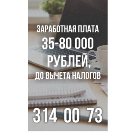
Покрытие рулежных дорожек обновили в аэропорту
Толмачево по нацпроекту
В Новосибирске зафиксирован рост заболеваемости
энтеровирусной инфекцией
В Новосибирске осудили внука за продажу дедова ружья
псевдо-мигранту