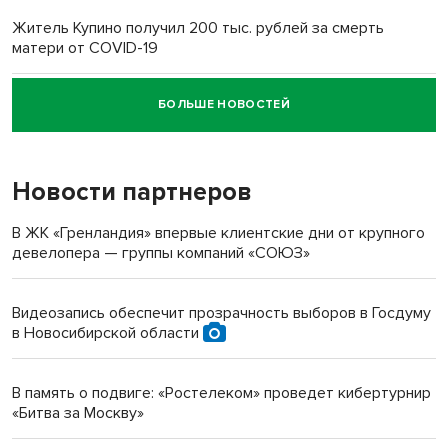
Житель Купино получил 200 тыс. рублей за смерть
матери от COVID-19
БОЛЬШЕ НОВОСТЕЙ
Новосибирский суд наказал водителя за смерть
пенсионерки на вокзале
Новости партнеров
«Мы живём на пастбище!»: в новосибирском селе лошади
терроризируют жителей
В ЖК «Гренландия» впервые клиентские дни от крупного
девелопера — группы компаний «СОЮЗ»
Инвалид получил условный срок за избиение врачей
протезом под Новосибирском
Видеозапись обеспечит прозрачность выборов в Госдуму
в Новосибирской области
Новосибирский преподаватель с женой вошли в топ-16
многодетных в России
В память о подвиге: «Ростелеком» проведет кибертурнир
«Битва за Москву»
Обновлённое отделение ВТБ открылось в Искитиме