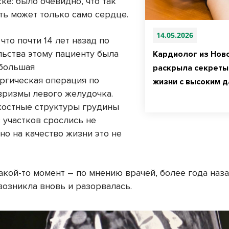
ке: было очевидно, что так
ть может только само сердце.
14.05.2026
 что почти 14 лет назад по
льства этому пациенту была
Кардиолог из Нов
большая
раскрыла секреты
ргическая операция по
жизни с высоким 
вризмы левого желудочка.
костные структуры грудины
 участков срослись не
но на качество жизни это не
акой-то момент – по мнению врачей, более года наз
возникла вновь и разорвалась.