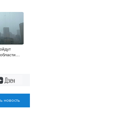
ойдут
 области
Дзен
ь новость