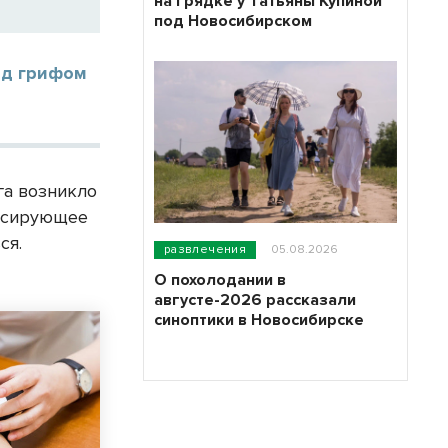
на грядке у Татьяны Купиной
под Новосибирском
од грифом
га возникло
льсирующее
ся.
развлечения
05.08.2026
О похолодании в
августе-2026 рассказали
синоптики в Новосибирске