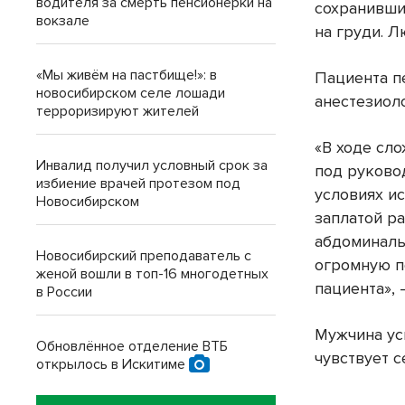
водителя за смерть пенсионерки на
сохранивши
вокзале
на груди. 
«Мы живём на пастбище!»: в
Пациента п
новосибирском селе лошади
анестезиол
терроризируют жителей
«В ходе сл
Инвалид получил условный срок за
под руково
избиение врачей протезом под
условиях и
Новосибирском
заплатой р
абдоминаль
Новосибирский преподаватель с
огромную п
женой вошли в топ-16 многодетных
пациента»,
в России
Мужчина ус
Обновлённое отделение ВТБ
чувствует с
открылось в Искитиме