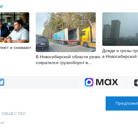
МИ
теют и снижают
Дожди и грозы пр
в Новосибирской
В Новосибирской области резко
8 августа
сократился грузооборот в
автоперевозках
Предложит
А
ОБЩЕСТВО
ье