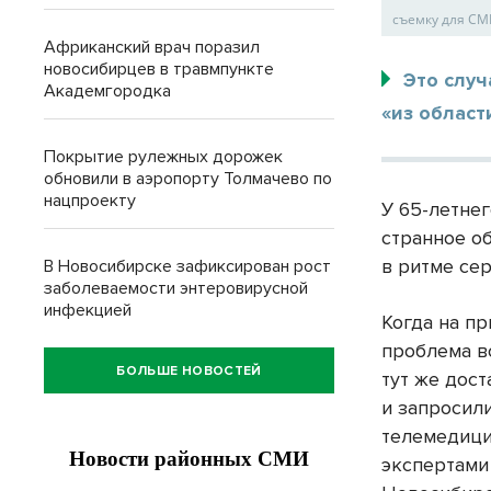
съемку для С
Африканский врач поразил
новосибирцев в травмпункте
Это слу
Академгородка
«из област
Покрытие рулежных дорожек
обновили в аэропорту Толмачево по
нацпроекту
У 65-летне
странное о
в ритме се
В Новосибирске зафиксирован рост
заболеваемости энтеровирусной
инфекцией
Когда на п
проблема в
БОЛЬШЕ НОВОСТЕЙ
тут же дос
и запросил
телемедици
экспертами