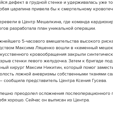
йся дефект в грудной стенке и удерживалась уже т
Любая царапина привела бы к смертельному кровоте
еревели в Центр Мешалкина, где команда кардиохир
огов разработала план уникальной операции.
ожнейшего 5-часового вмешательства высокого риск
дством Максима Ляшенко вошли в «каменный мешок
скусственного кровообращения закрыли синтетичес
азрыв стенки левого желудочка. Затем к бригаде по
ный хирург Максим Никитин, который помог замест
олость ложной аневризмы собственными тканями са
 — сообщила представитель Центра Ксения Гусева.
пешно преодолел осложнения послеоперационного 
ебя хорошо. Сейчас он выписан из Центра.