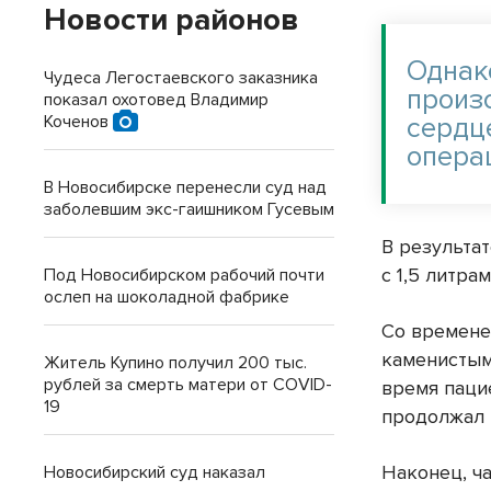
Новости районов
Однако
Чудеса Легостаевского заказника
произ
показал охотовед Владимир
сердц
Коченов
опера
В Новосибирске перенесли суд над
заболевшим экс-гаишником Гусевым
В результа
с 1,5 литра
Под Новосибирском рабочий почти
ослеп на шоколадной фабрике
Со времене
каменистым
Житель Купино получил 200 тыс.
рублей за смерть матери от COVID-
время паци
19
продолжал 
Наконец, ч
Новосибирский суд наказал