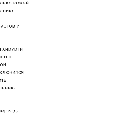
олько кожей
чению.
ургов и
а хирурги
» и в
кой
дключился
ить
льника
периода,