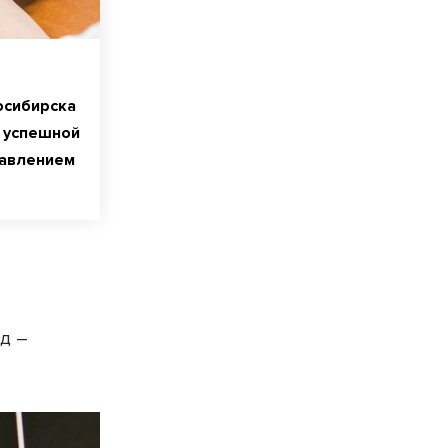
осибирска
 успешной
давлением
ад –