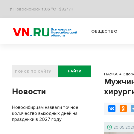
Новосибирск
13.6 °C
$82.17↑
Все новости
ОБЩЕСТВО
Новосибирской
области
НАЙТИ
НАУКА
→
Здор
Мужчин
Новости
хирург
Новосибирцам назвали точное
количество выходных дней на
праздники в 2027 году
20.05.202