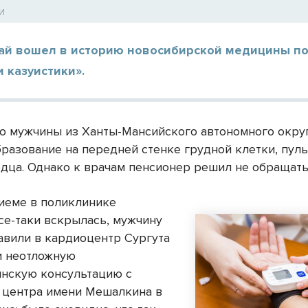
МИ
чай вошел в историю новосибирской медицины п
и казуистики».
го мужчины из Ханты-Мансийского автономного окру
бразование на передней стенке грудной клетки, пу
рдца. Однако к врачам пенсионер решил не обращать
риеме в поликлинике
се-таки вскрылась, мужчину
тавили в кардиоцентр Сургута
и неотложную
нскую консультацию с
 центра имени Мешалкина в