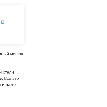
 в
омный мешок
и стали
. Все это
л и даже