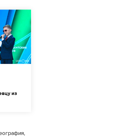
евцу из
еография,