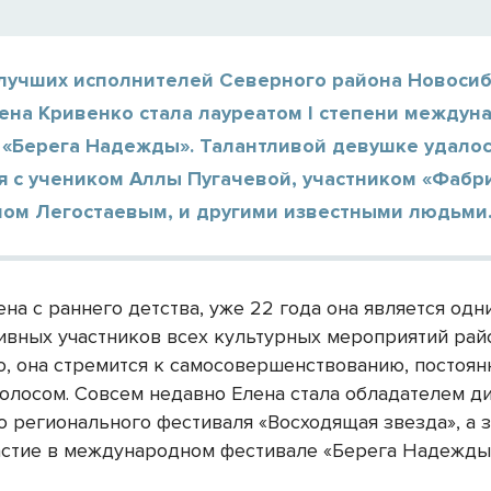
 лучших исполнителей Северного района Новоси
ена Кривенко стала лауреатом I степени междун
 «Берега Надежды». Талантливой девушке удало
я с учеником Аллы Пугачевой, участником «Фабр
ном Легостаевым, и другими известными людьми
на с раннего детства, уже 22 года она является одн
ивных участников всех культурных мероприятий райо
о, она стремится к самосовершенствованию, постоян
голосом. Совсем недавно Елена стала обладателем ди
о регионального фестиваля «Восходящая звезда», а 
астие в международном фестивале «Берега Надежды