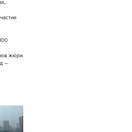
ах,
участие
300
нов жюри.
нд –