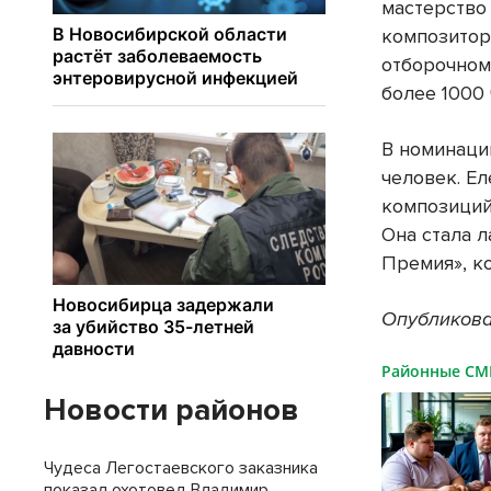
мастерство 
композиторс
отборочном
более 1000 
В номинаци
человек. Е
композиций
Она стала л
Премия», к
Опубликова
Районные С
Новости районов
Чудеса Легостаевского заказника
показал охотовед Владимир