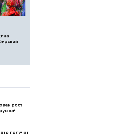
кина
бирский
ован рост
русной
авто получат