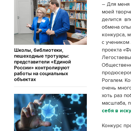
– Для меня
моей творч
делится вп
обмена опы
конкурса, 
с учеником
проекта «Ф
Легостаевы
Общественн
продюсером
Рогалем. Ко
очень много,
хоть раз по
масштаба, 
себя в иск
Конкурс пр