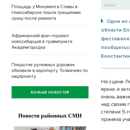
газеты"
Площадь у Монумента Славы в
Новосибирске пошла трещинами
сразу после ремонта
Одна из
области Ел
Африканский врач поразил
фестиваля
новосибирцев в травмпункте
пообщатьс
Академгородка
Константи
Покрытие рулежных дорожек
обновили в аэропорту Толмачево по
нацпроекту
На сцене Ле
ярких и акт
БОЛЬШЕ НОВОСТЕЙ
очень важн
над своим 
степени 5-г
приняла уч