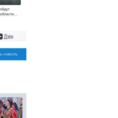
ойдут
 области
Дзен
ь новость