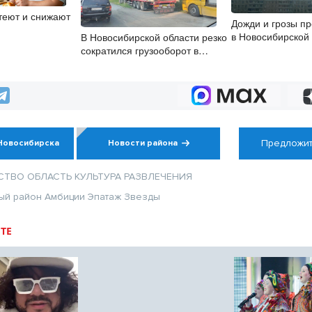
теют и снижают
Дожди и грозы пр
в Новосибирской
В Новосибирской области резко
8 августа
сократился грузооборот в
автоперевозках
Предложит
Новосибирска
Новости района
СТВО
ОБЛАСТЬ
КУЛЬТУРА
РАЗВЛЕЧЕНИЯ
ый район
Амбиции
Эпатаж
Звезды
ТЕ