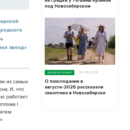
на грядке у Татьяны Купиной
под Новосибирском
бирской
ародного
сь
ики звезд»
.
развлечения
05.08.2026
О похолодании в
им из самых
августе-2026 рассказали
на. И, что
синоптики в Новосибирске
но работает
плома I
затем
».