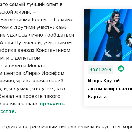
 это самый лучший опыт в
еской жизни, –
ечатлениями Елена. – Помимо
том с другими участниками
мне удалось лично пообщаться
 Аллы Пугачевой, участником
абрика звезд» Константином
м, и с депутатом
ой палаты Москвы,
10.01.2019
 центра «Лира» Иосифом
нечно, ярких впечатлений
Игорь Крутой
 и, я думаю, что у тех, кто
аккомпанировал п
бывал на проекте такого
Каргата
появляется шанс
проявить
усстве.
оводится по различным направлениям искусства: хор