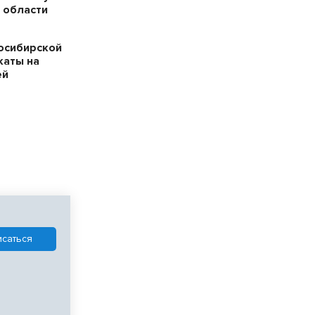
 области
осибирской
каты на
ей