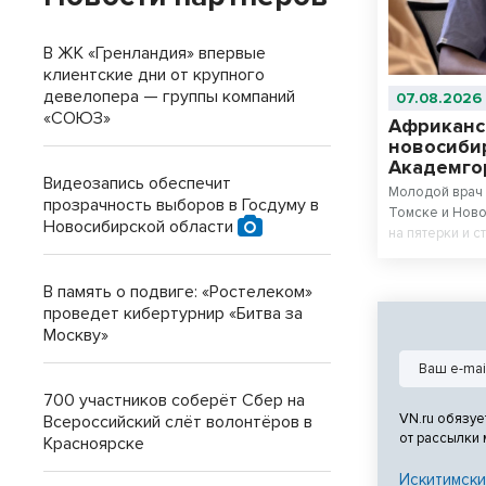
В ЖК «Гренландия» впервые
клиентские дни от крупного
девелопера — группы компаний
07.08.2026
«СОЮЗ»
Африканс
новосиби
Академго
Видеозапись обеспечит
Молодой врач 
прозрачность выборов в Госдуму в
Томске и Ново
Новосибирской области
на пятерки и с
В память о подвиге: «Ростелеком»
проведет кибертурнир «Битва за
Москву»
700 участников соберёт Сбер на
VN.ru обязуе
Всероссийский слёт волонтёров в
от рассылки
Красноярске
Искитимски