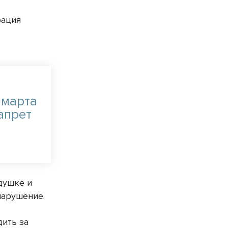
рация
 марта
апрет
душке и
 нарушение.
дить за