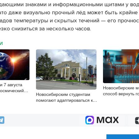
ающими знаками и информационными щитами у вод
 что даже визуально прочный лёд может быть крайн
падов температуры и скрытых течений — его прочнос
зко снизиться за несколько часов.
МИ
и 7 августа
Новосибирские м
космический
способ вернуть г
Новосибирским студентам
при параличе го
помогают адаптироваться к
учебе через культуру