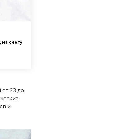
 на снегу
 от 33 до
ические
ов и