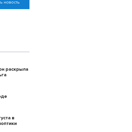
ь новость
он раскрыла
ьга
оде
уста в
ноптики