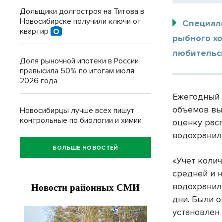
Дольщики долгостроя на Титова в
Новосибирске получили ключи от
Специал
квартир
рыбного х
любительс
Доля рыночной ипотеки в России
превысила 50% по итогам июля
2026 года
Ежегодный 
объемов вы
Новосибирцы лучше всех пишут
контрольные по биологии и химии
оценку рас
водохранил
БОЛЬШЕ НОВОСТЕЙ
«Учет коли
средней и 
водохранил
дни. Были 
установлен