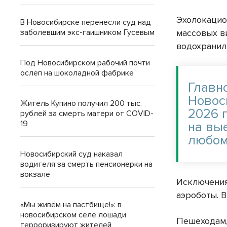
Эхолокацио
В Новосибирске перенесли суд над
массовых в
заболевшим экс-гаишником Гусевым
водохранил
Под Новосибирском рабочий почти
ослеп на шоколадной фабрике
Главн
Новоси
Житель Купино получил 200 тыс.
2026 
рублей за смерть матери от COVID-
19
на вы
любом
Новосибирский суд наказал
водителя за смерть пенсионерки на
вокзале
Исключения
аэроботы. В
«Мы живём на пастбище!»: в
новосибирском селе лошади
Пешеходам,
терроризируют жителей