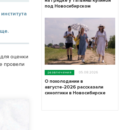
на грядке у Татьяны Купиной
под Новосибирском
 института
ще.
 для оценки
ые провели
развлечения
05.08.2026
О похолодании в
августе-2026 рассказали
синоптики в Новосибирске