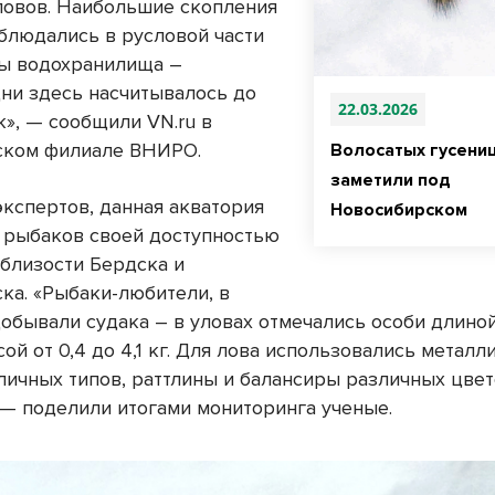
уловов. Наибольшие скопления
блюдались в русловой части
ы водохранилища –
ни здесь насчитывалось до
22.03.2026
к», — сообщили VN.ru в
ском филиале ВНИРО.
Волосатых гусениц
заметили под
экспертов, данная акватория
Новосибирском
 рыбаков своей доступностью
 близости Бердска и
ка. «Рыбаки-любители, в
добывали судака – в уловах отмечались особи длиной
сой от 0,4 до 4,1 кг. Для лова использовались металл
личных типов, раттлины и балансиры различных цвет
 — поделили итогами мониторинга ученые.