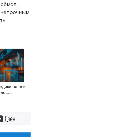
оёмов,
е непрочным
ть
едики нашли
олос
ртани
Дзен