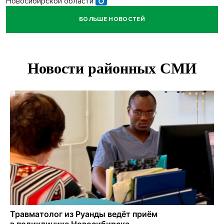
Новосибирской области
БОЛЬШЕ НОВОСТЕЙ
В Новосибирской области больше тысячи человек
пострадали в ДТП
Ячейку международной группировки телефонных
мошенников накрыло ФСБ в Новосибирске
«Мамкиных грабителей» задержали за кражу с
пистолетом в Новосибирске
Царь-томат из Новосибирска побил рекорд России по
весу в 3 кг