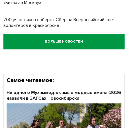
«Битва за Москву»
Обновлённое отделение ВТБ открылось в Искитиме
700 участников соберёт Сбер на Всероссийский слёт
волонтёров в Красноярске
БОЛЬШЕ НОВОСТЕЙ
Честный выбор: видеонаблюдение обеспечит
объективность результатов ЕДГ в Новосибирской
области
Самое читаемое:
Ни одного Мухаммеда: самые модные имена-2026
назвали в ЗАГСах Новосибирска