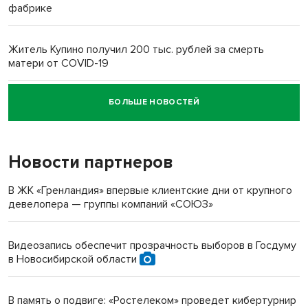
фабрике
Житель Купино получил 200 тыс. рублей за смерть
матери от COVID-19
БОЛЬШЕ НОВОСТЕЙ
Новосибирский суд наказал водителя за смерть
пенсионерки на вокзале
Новости партнеров
«Мы живём на пастбище!»: в новосибирском селе лошади
терроризируют жителей
В ЖК «Гренландия» впервые клиентские дни от крупного
девелопера — группы компаний «СОЮЗ»
Инвалид получил условный срок за избиение врачей
протезом под Новосибирском
Видеозапись обеспечит прозрачность выборов в Госдуму
в Новосибирской области
Новосибирский преподаватель с женой вошли в топ-16
многодетных в России
В память о подвиге: «Ростелеком» проведет кибертурнир