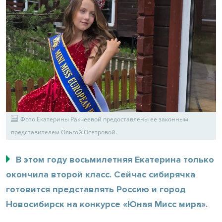
Фото Екатерины Ракчеевой предоставлены ее законным
представителем Ольгой Осетровой.
В этом году восьмилетняя Екатерина только
окончила второй класс. Сейчас сибирячка
готовится представлять Россию и город
Новосибирск на конкурсе «Юная Мисс мира».