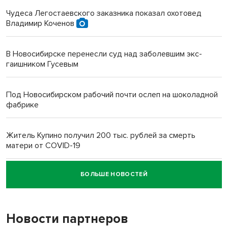
Чудеса Легостаевского заказника показал охотовед
Владимир Коченов
В Новосибирске перенесли суд над заболевшим экс-
гаишником Гусевым
Под Новосибирском рабочий почти ослеп на шоколадной
фабрике
Житель Купино получил 200 тыс. рублей за смерть
матери от COVID-19
БОЛЬШЕ НОВОСТЕЙ
Новосибирский суд наказал водителя за смерть
пенсионерки на вокзале
Новости партнеров
«Мы живём на пастбище!»: в новосибирском селе лошади
терроризируют жителей