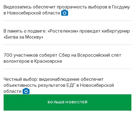
Видеозапись обеспечит прозрачность выборов в Госдуму
в Новосибирской области
Инвалид получил условный срок за избиение врачей
протезом под Новосибирском
В память о подвиге: «Ростелеком» проведет кибертурнир
«Битва за Москву»
Новосибирский преподаватель с женой вошли в топ-16
многодетных в России
700 участников соберёт Сбер на Всероссийский слёт
волонтёров в Красноярске
Обновлённое отделение ВТБ открылось в Искитиме
Честный выбор: видеонаблюдение обеспечит
объективность результатов ЕДГ в Новосибирской
области
БОЛЬШЕ НОВОСТЕЙ
Кибертанки пошли в бой: «Ростелеком» объявляет
участников «Битвы заводов» от Новосибирской
области