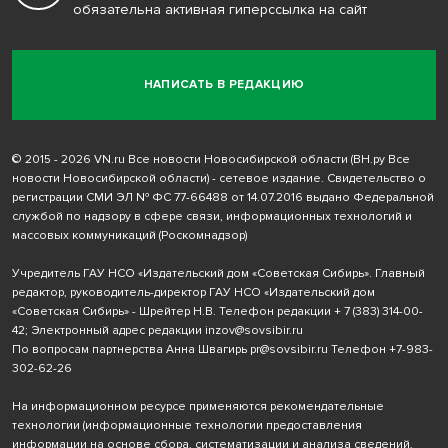
обязательна активная гиперссылка на сайт
НАПИСАТЬ В РЕДАКЦИЮ
© 2015 - 2026 VN.ru Все новости Новосибирской области (ВН.ру Все
новости Новосибирской области) - сетевое издание. Свидетельство о
регистрации СМИ ЭЛ № ФС 77-66488 от 14.07.2016 выдано Федеральной
службой по надзору в сфере связи, информационных технологий и
массовых коммуникаций (Роскомнадзор)
Учредитель ГАУ НСО «Издательский дом «Советская Сибирь». Главный
редактор, руководитель-директор ГАУ НСО «Издательский дом
«Советская Сибирь» - Шрейтер Н.В. Телефон редакции
+ 7 (383) 314-00-
42
; Электронный адрес редакции
inzov@sovsibir.ru
По вопросам партнерства Анна Швагирь
pr@sovsibir.ru
Телефон
+7-983-
302-62-26
На информационном ресурсе применяются рекомендательные
технологии
(информационные технологии предоставления
информации на основе сбора, систематизации и анализа сведений,