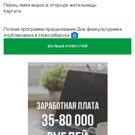
Перец-змея вырос в огороде жительницы
Каргата
Полная программа празднования Дня физкультурника
опубликована в Новосибирске
БОЛЬШЕ НОВОСТЕЙ
Прогноз погоды на 8-9 августа в Новосибирске сделали
синоптики
Площадки для контроля перегруза начали строить на
въездах в Новосибирск
Дольщики долгостроя на Титова в Новосибирске
получили ключи от квартир
Доля рыночной ипотеки в России превысила 50% по
итогам июля 2026 года