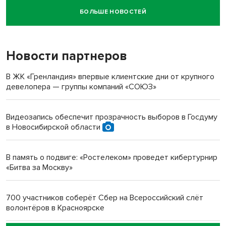
БОЛЬШЕ НОВОСТЕЙ
Новосибирский суд наказал водителя за смерть
пенсионерки на вокзале
Новости партнеров
«Мы живём на пастбище!»: в новосибирском селе лошади
терроризируют жителей
В ЖК «Гренландия» впервые клиентские дни от крупного
девелопера — группы компаний «СОЮЗ»
Инвалид получил условный срок за избиение врачей
протезом под Новосибирском
Видеозапись обеспечит прозрачность выборов в Госдуму
в Новосибирской области
Новосибирский преподаватель с женой вошли в топ-16
многодетных в России
В память о подвиге: «Ростелеком» проведет кибертурнир
«Битва за Москву»
Обновлённое отделение ВТБ открылось в Искитиме
700 участников соберёт Сбер на Всероссийский слёт
волонтёров в Красноярске