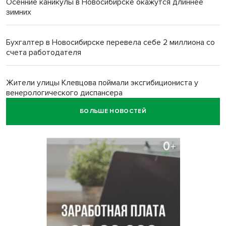
Осенние каникулы в Новосибирске окажутся длиннее
зимних
Бухгалтер в Новосибирске перевела себе 2 миллиона со
счета работодателя
Жители улицы Клевцова поймали эксгибициониста у
венерологического диспансера
БОЛЬШЕ НОВОСТЕЙ
Новосибирцы удивили работников ЗАГСа сакральными
старославянскими нарядами
Социальная сфера и поддержка участников СВО
обозначены приоритетами бюджетной политики
Новосибирской области
Главные дороги Новосибирска закрыли для самокатов к 11
августа