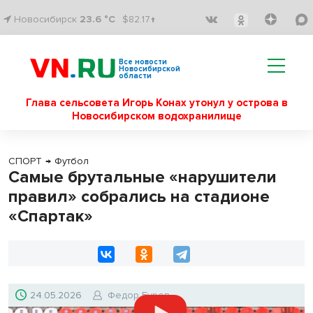
Новосибирск
23.6 °C
$82.17↑
Все новости
Новосибирской
области
Глава сельсовета Игорь Конах утонул у острова в
Новосибирском водохранилище
СПОРТ
→
Футбол
Самые брутальные «нарушители
правил» собрались на стадионе
«Спартак»
24.05.2026
Федор Буров