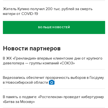
Житель Купино получил 200 тыс. рублей за смерть
матери от COVID-19
БОЛЬШЕ НОВОСТЕЙ
Новосибирский суд наказал водителя за смерть
пенсионерки на вокзале
Новости партнеров
«Мы живём на пастбище!»: в новосибирском селе лошади
терроризируют жителей
В ЖК «Гренландия» впервые клиентские дни от крупного
девелопера — группы компаний «СОЮЗ»
Инвалид получил условный срок за избиение врачей
протезом под Новосибирском
Видеозапись обеспечит прозрачность выборов в Госдуму
в Новосибирской области
Новосибирский преподаватель с женой вошли в топ-16
многодетных в России
В память о подвиге: «Ростелеком» проведет кибертурнир
«Битва за Москву»
Обновлённое отделение ВТБ открылось в Искитиме