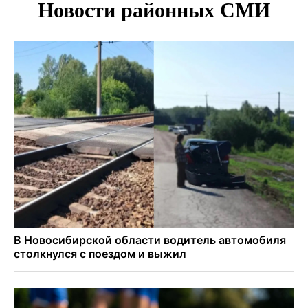
В Новосибирске осудили внука за продажу дедова ружья
псевдо-мигранту
В Новосибирске по КРТ сдали первую очередь
миниполиса «Фора»
О пустырях в центре Новосибирска из-за лимита
площади КРТ предупредили эксперты