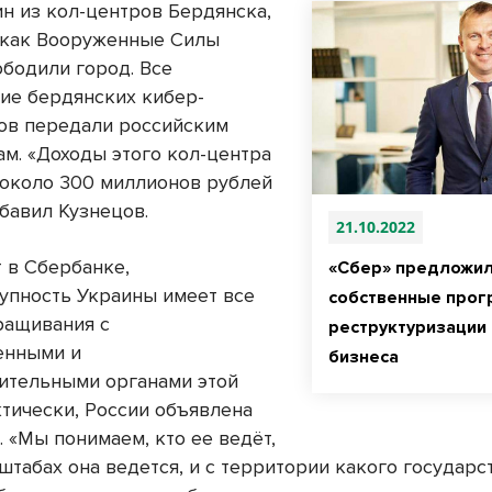
ин из кол-центров Бердянска,
, как Вооруженные Силы
ободили город. Все
ие бердянских кибер-
ов передали российским
ам. «Доходы этого кол-центра
 около 300 миллионов рублей
обавил Кузнецов.
21.10.2022
т в Сбербанке,
«Сбер» предложи
упность Украины имеет все
собственные про
ращивания с
реструктуризации
енными и
бизнеса
ительными органами этой
ктически, России объявлена
 «Мы понимаем, кто ее ведёт,
штабах она ведется, и с территории какого государс