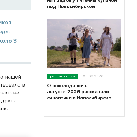
на грядке у Татьяны Купиной
под Новосибирском
иков
ода.
коло 3
По нашей
развлечения
05.08.2026
ствовало в
О похолодании в
августе-2026 рассказали
было не
синоптики в Новосибирске
 друг с
анка