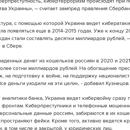
иберпреступность, кибертерроризм происходят при 
тва Украины», – считает зампред правления Сбербан
тура, с помощью которой Украина ведет кибератаки
ла появляться еще в 2014-2015 годах. Уже к концу 2
ждан стали составлять десятки миллиардов рублей, 
 в Сбере.
аденных денег из кошельков россиян в 2020 и 2021
более сотни миллиардов рублей. На обогащение пре
к, на подготовку к войне, на поддержку националис
се деньги уходили на эти цели», - добавил Кузнецов.
 аналитики банка, Украина ведет кибервойну сразу 
 фронтам. Киберпреступники и телефонные мошенн
ерсональные данные россиян, забираются в их коше
спространяют фейки. Кроме того, активно ведется к
 в том числе и закрытой, у юридических лиц.