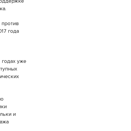
поддержке
ка.
 против
017 года
–
 годах уже
ступных
тических
по
ики
льки и
ража