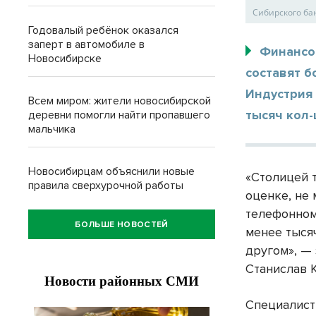
Сибирского ба
Годовалый ребёнок оказался
заперт в автомобиле в
Финансо
Новосибирске
составят б
Индустрия
Всем миром: жители новосибирской
тысяч кол-
деревни помогли найти пропавшего
мальчика
Новосибирцам объяснили новые
«Столицей 
правила сверхурочной работы
оценке, не
телефонном
БОЛЬШЕ НОВОСТЕЙ
менее тысяч
другом», —
Станислав 
Специалист