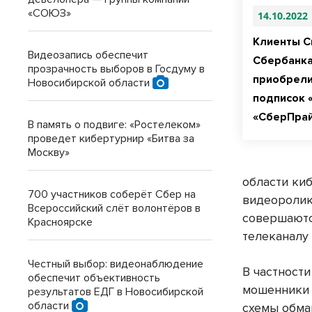
«СОЮЗ»
14.10.2022
Клиенты С
Видеозапись обеспечит
Сбербанка
прозрачность выборов в Госдуму в
приобрели
Новосибирской области
подписок 
«СберПра
В память о подвиге: «Ростелеком»
проведет кибертурнир «Битва за
Москву»
области ки
700 участников соберёт Сбер на
видеоролик
Всероссийский слёт волонтёров в
совершаютс
Красноярске
телеканалу 
Честный выбор: видеонаблюдение
В частност
обеспечит объективность
мошенники 
результатов ЕДГ в Новосибирской
области
схемы обма