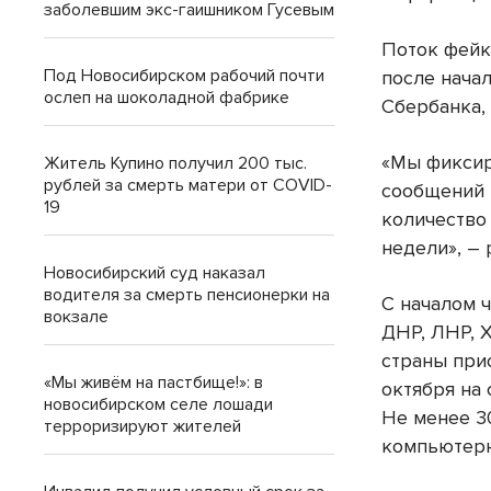
заболевшим экс-гаишником Гусевым
Поток фейк
Под Новосибирском рабочий почти
после нача
ослеп на шоколадной фабрике
Сбербанка,
«Мы фиксир
Житель Купино получил 200 тыс.
рублей за смерть матери от COVID-
сообщений 
19
количество
недели», – 
Новосибирский суд наказал
водителя за смерть пенсионерки на
С началом 
вокзале
ДНР, ЛНР, 
страны при
«Мы живём на пастбище!»: в
октября на
новосибирском селе лошади
Не менее 3
терроризируют жителей
компьютерну