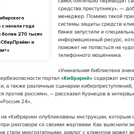
самостоятельно переводит с
средства преступнику», — доб
менеджер. Помимо такой пре
ибирского
системы защиты средств клие
 с начала года
банке запустили и специальн
 более 270 тысяч
информационный ресурс, ко
«СберПрайм» и
поможет не попасться на «удо
йм+»
телефонного мошенника.
«Уникальная библиотека знан
бербезопасности портал
«Кибрарий»
содержит инстр
и, а также различные сценарии киберпреступлений,
я против россиян», – рассказал Кузнецов в интервь
«Россия 24»..
и на «Кибрарии» опубликованы инструкции, которым
при разговоре со своими жертвами. Как выяснили э
на стали многоэтапными, диалог с клиентом может в