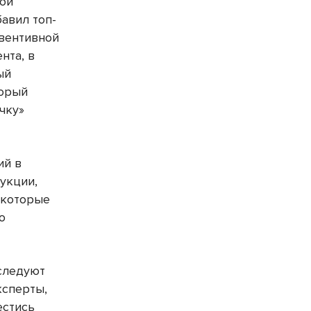
вои
авил топ-
вентивной
нта, в
ый
торый
чку»
ий в
укции,
 которые
ю
 следуют
ксперты,
естись