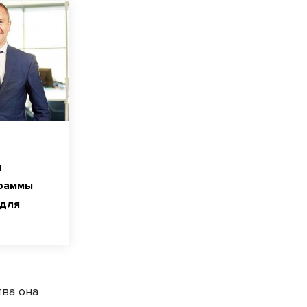
л
граммы
 для
тва она