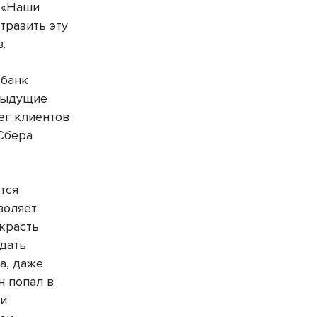
: «Наши
тразить эту
.
 банк
едыдущие
ег клиентов
 Сбера
тся
воляет
красть
 дать
а, даже
н попал в
ки