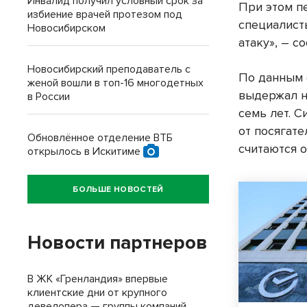
Инвалид получил условный срок за
При этом п
избиение врачей протезом под
специалист
Новосибирском
атаку», – 
Новосибирский преподаватель с
По данным 
женой вошли в топ-16 многодетных
выдержал н
в России
семь лет. 
от посягат
Обновлённое отделение ВТБ
считаются 
открылось в Искитиме
БОЛЬШЕ НОВОСТЕЙ
Новости партнеров
В ЖК «Гренландия» впервые
клиентские дни от крупного
девелопера — группы компаний