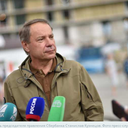
ь председателя правления Сбербанка Станислав Кузнецов. Фото пресс-сл