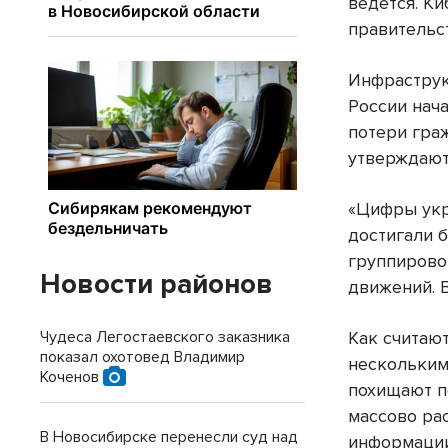
ведется. К
правительс
Инфраструк
России нача
потери гра
утверждают
«Цифры укр
достигали 
группирово
Новости районов
движений. В
Чудеса Легостаевского заказника
Как считают
показал охотовед Владимир
нескольким
Коченов
похищают п
массово ра
В Новосибирске перенесли суд над
информации,