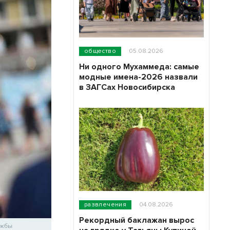
общество
05.08.2026
Ни одного Мухаммеда: самые
модные имена-2026 назвали
в ЗАГСах Новосибирска
развлечения
04.08.2026
Рекордный баклажан вырос
ужбы