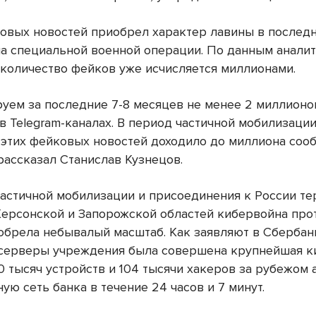
овых новостей приобрел характер лавины в последн
ла специальной военной операции. По данным анали
 количество фейков уже исчисляется миллионами.
уем за последние 7-8 месяцев не менее 2 миллион
в Telegram-каналах. В период частичной мобилизаци
 этих фейковых новостей доходило до миллиона соо
рассказал Станислав Кузнецов.
частичной мобилизации и присоединения к России т
Херсонской и Запорожской областей кибервойна про
обрела небывалый масштаб. Как заявляют в Сбербанк
 серверы учреждения была совершена крупнейшая к
0 тысяч устройств и 104 тысячи хакеров за рубежом 
ю сеть банка в течение 24 часов и 7 минут.