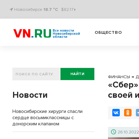
Новосибирск
18.7 °C
$82.17↑
Все новости
ОБЩЕСТВО
Новосибирской
области
НАЙТИ
ФИНАНСЫ
→
Д
«Сбер»
Новости
своей 
Новосибирские хирурги спасли
сердце восьмиклассницы с
донорским клапаном
26.10.202