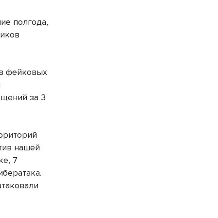
ие полгода,
тиков
ов фейковых
и
бщений за 3
ерриторий
тив нашей
е, 7
ибератака.
атаковали