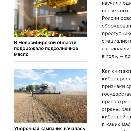
изучили од
после того
России осв
оборудован
преступник
специалист
составляли
в год», – д
Как считаю
киберпрест
признаки с
государств
правоохран
страны. Фа
кибервойна.
в каких мас