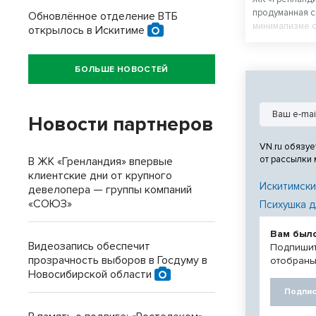
продуманная с
Обновлённое отделение ВТБ
минимализме с
открылось в Искитиме
материалов.
БОЛЬШЕ НОВОСТЕЙ
Новости партнеров
VN.ru обязуе
от рассылки
В ЖК «Гренландия» впервые
клиентские дни от крупного
Искитимски
девелопера — группы компаний
«СОЮЗ»
Психушка д
Вам был
Видеозапись обеспечит
Подпишит
прозрачность выборов в Госдуму в
отобраны
Новосибирской области
Подпис