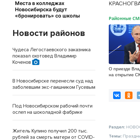
КРАСНОГВА
Районные С
Новости районов
Чудеса Легостаевского заказника
показал охотовед Владимир
Коченов
О приезде Вла
на открытие С
Новосибирск 
В Новосибирске перенесли суд над
региона
заболевшим экс-гаишником Гусевым
Под Новосибирском рабочий почти
ослеп на шоколадной фабрике
Раздел:
НОВО
Житель Купино получил 200 тыс.
Темы:
Праздн
рублей за смерть матери от COVID-