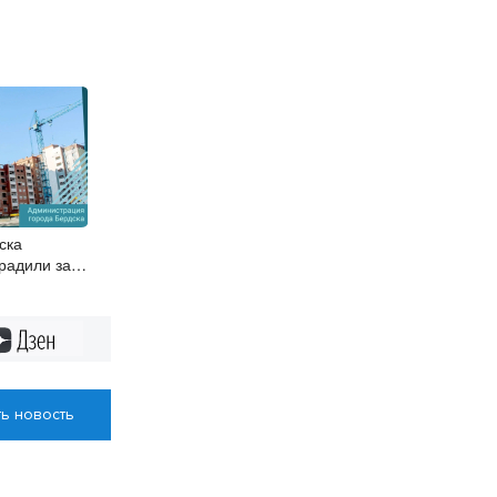
ска
радили за
м
Дзен
ь новость