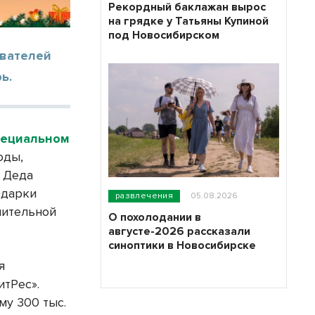
Рекордный баклажан вырос
на грядке у Татьяны Купиной
под Новосибирском
ователей
ь.
пециальном
оды,
т Деда
одарки
развлечения
05.08.2026
нительной
О похолодании в
августе-2026 рассказали
синоптики в Новосибирске
я
итРес».
му 300 тыс.