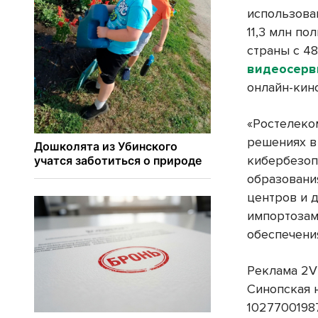
использова
11,3 млн по
страны с 4
видеосерви
онлайн-кин
«Ростелеко
решениях в
кибербезоп
образования
центров и 
импортозам
обеспечени
Реклама 2V
Синопская 
1027700198