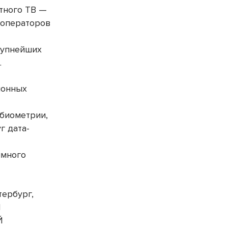
атного ТВ —
х операторов
рупнейших
.
ионных
 биометрии,
г дата-
ммного
тербург,
Н
Й