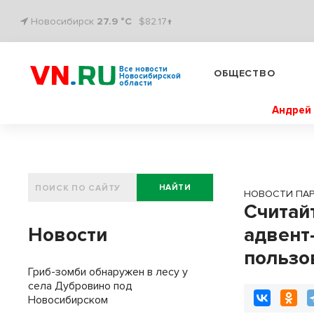
Новосибирск
27.9 °C
$82.17↑
Все новости
ОБЩЕСТВО
Новосибирской
области
Андрей 
НАЙТИ
НОВОСТИ ПА
Считай
Новости
адвент
пользо
Гриб-зомби обнаружен в лесу у
села Дубровино под
Новосибирском