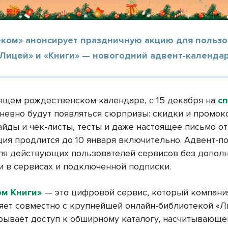
еком» анонсирует праздничную акцию для польз
Лицей» и «Книги» — новогодний адвент-календар
оящем рождественском календаре, с 15 декабря на
с
евно будут появляться сюрпризы: скидки и промок
айды и чек-листы, тесты и даже настоящее письмо о
ция продлится до 10 января включительно. Адвент-п
ля действующих пользователей сервисов без допол
и в сервисах и подключенной подписки.
ом Книги»
— это цифровой сервис, который компани
яет совместно с крупнейшей онлайн-библиотекой «Л
рывает доступ к обширному каталогу, насчитывающе