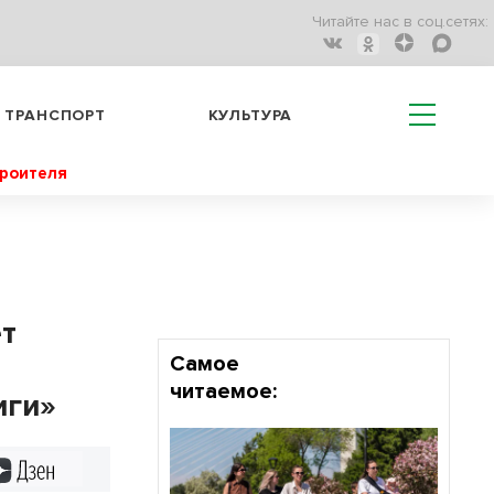
Читайте нас в соц.сетях:
ТРАНСПОРТ
КУЛЬТУРА
троителя
ет
Самое
читаемое:
иги»
Дзен