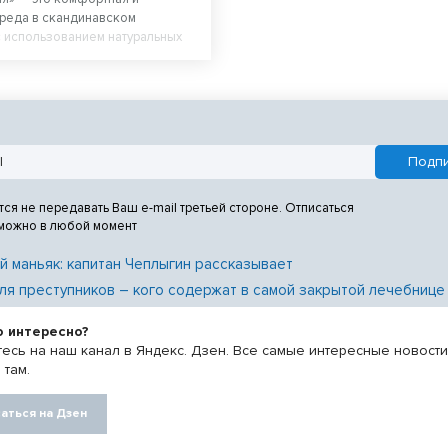
реда в скандинавском
 использованием натуральных
тся не передавать Ваш e-mail третьей стороне. Отписаться
 можно в любой момент
й маньяк: капитан Чеплыгин рассказывает
ля преступников – кого содержат в самой закрытой лечебнице
о интересно?
есь на наш канал в Яндекс. Дзен. Все самые интересные новост
 там.
аться на Дзен