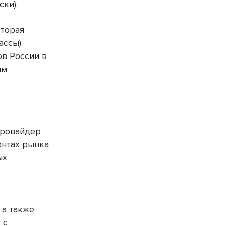
ски).
оторая
ассы).
ов России в
ым
провайдер
ентах рынка
ых
 а также
 с