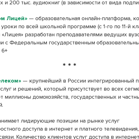
 и 200 тыс. аудиокниг (в зависимости от вида подпи
ом Лицей»
— образовательная онлайн-платформа, к
уроки по всей школьной программе (с 1-го по 11-й кл
я «Лицея» разработан преподавателями ведущих вуз
ии с Федеральным государственным образовательн
 6+
* * *
елеком»
— крупнейший в России интегрированный 
слуг и решений, который присутствует во всех сегм
ет миллионы домохозяйств, государственных и частн
й.
анимает лидирующие позиции на рынке услуг
остного доступа в интернет и платного телевидения,
вязи. Количество клиентов услуг доступа в интернет