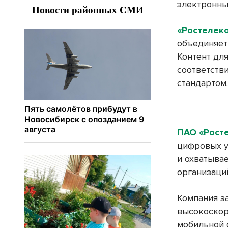
электронных
«Ростелек
объединяет 
Контент дл
соответств
стандартом.
ПАО «Рост
цифровых у
и охватыва
организаци
Компания з
высокоскор
мобильной с