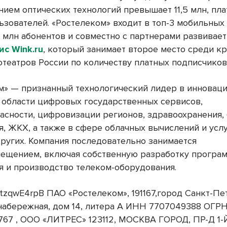
нием оптических технологий превышает 11,5 млн, пл
льзователей. «Ростелеком» входит в топ-3 мобильны
8 млн абонентов и совместно с партнерами развивает
с Wink.ru
, который занимает второе место среди к
отеатров России по количеству платных подписчиков
м» — признанный технологический лидер в инновац
 области цифровых государственных сервисов,
асности, цифровизации регионов, здравоохранения,
, ЖКХ, а также в сфере облачных вычислений и услу
других. Компания последовательно занимается
ещением, включая собственную разработку програ
я и производство телеком-оборудования.
tzqwE4rpB ПАО «Ростелеком», 191167,город Санкт-Пе
набережная, дом 14, литера А ИНН 7707049388 ОГР
767 , ООО «ЛИТРЕС» 123112, МОСКВА ГОРОД, ПР-Д 1-