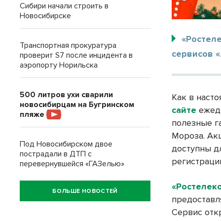
Сибири начали строить в
Новосибирске
«Ростел
Транспортная прокуратура
сервисов «
проверит S7 после инцидента в
аэропорту Норильска
500 литров ухи сварили
Как в наст
новосибирцам на Бугринском
сайте
ежедн
пляже
полезные г
Мороза. Ак
Под Новосибирском двое
доступны д
пострадали в ДТП с
регистраци
перевернувшейся «ГАЗелью»
«Ростелек
БОЛЬШЕ НОВОСТЕЙ
предоставл
Сервис отк