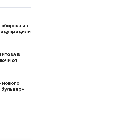
сибирска из-
редупредили
Титова в
лючи от
 нового
 бульвар»