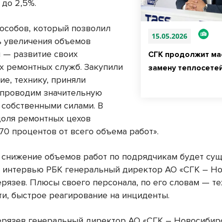
 до 2,5%.
пособов, который позволил
15.05.2026
ь увеличения объемов
 — развитие своих
СГК продолжит м
х ремонтных служб. Закупили
замену теплосетей
ие, технику, приняли
 проводим значительную
т собственными силами. В
доля ремонтных цехов
70 процентов от всего объема работ».
у снижение объемов работ по подрядчикам будет су
в интервью РБК генеральный директор АО «СГК – Н
рязев. Плюсы своего персонала, по его словам — т
ти, быстрое реагирование на инциденты.
рязев генеральный директор АО «СГК – Новосибирс