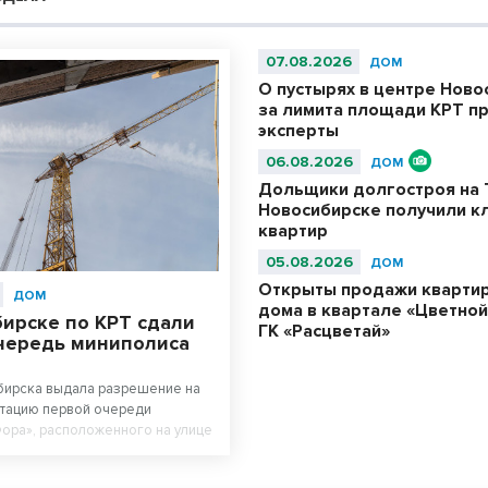
07.08.2026
ДОМ
О пустырях в центре Ново
за лимита площади КРТ п
эксперты
06.08.2026
ДОМ
Дольщики долгостроя на 
Новосибирске получили к
квартир
05.08.2026
ДОМ
Открыты продажи квартир
ДОМ
дома в квартале «Цветной
бирске по КРТ сдали
ГК «Расцветай»
чередь миниполиса
бирска выдала разрешение на
атацию первой очереди
ора», расположенного на улице
ининском районе.