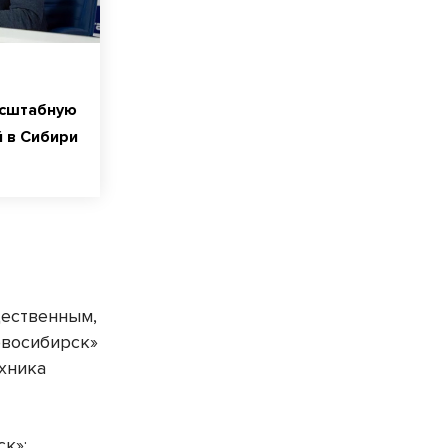
асштабную
 в Сибири
щественным,
овосибирск»
ехника
к»: