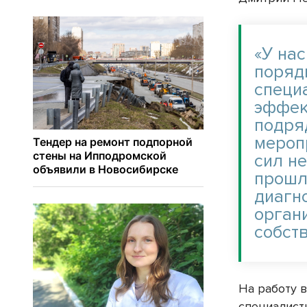
«У на
поряд
специа
эффек
подря
мероп
сил не
прошл
диагн
орган
собст
На работу 
специалист