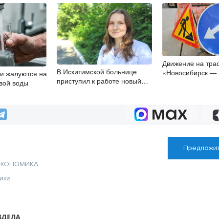
Движение на тра
В Искитимской больнице
«Новосибирск — 
и жалуются на
приступил к работе новый
Кузнецкий» огран
евой воды
врач-эндокринолог
месяца
Предложит
ЭКОНОМИКА
ика
ЗДЕЛА