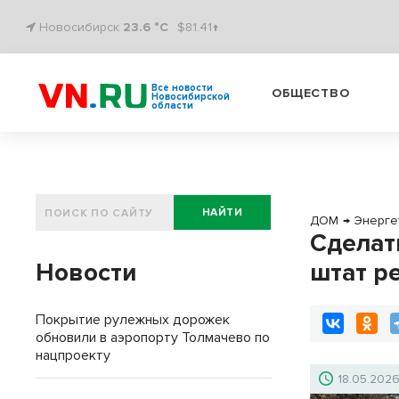
Новосибирск
23.6 °C
$81.41↑
Все новости
ОБЩЕСТВО
Новосибирской
области
НАЙТИ
ДОМ
→
Энерге
Сделат
Новости
штат р
Покрытие рулежных дорожек
обновили в аэропорту Толмачево по
нацпроекту
18.05.202