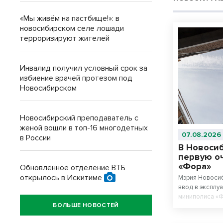
«Мы живём на пастбище!»: в
новосибирском селе лошади
терроризируют жителей
Инвалид получил условный срок за
избиение врачей протезом под
Новосибирском
Новосибирский преподаватель с
женой вошли в топ-16 многодетных
07.08.2026
в России
В Новоси
первую о
«Фора»
Обновлённое отделение ВТБ
открылось в Искитиме
Мэрия Новоси
ввод в эксплу
миниполиса «Ф
БОЛЬШЕ НОВОСТЕЙ
Фадеева в Кал