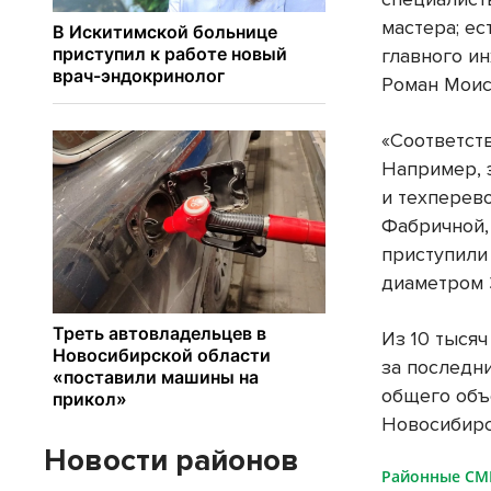
мастера; е
главного и
Роман Моис
«Соответст
Например, 
и техперев
Фабричной,
приступили
диаметром 
Из 10 тыся
за последни
общего объ
Новосибирс
Новости районов
Районные С