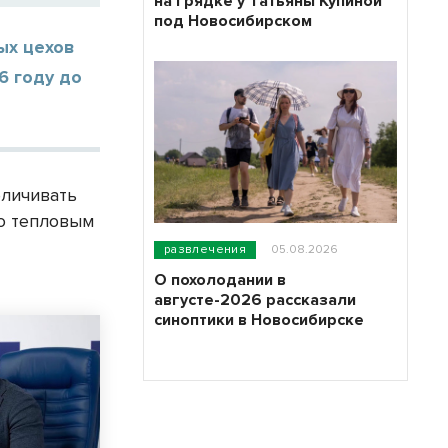
на грядке у Татьяны Купиной
под Новосибирском
ых цехов
6 году до
еличивать
по тепловым
развлечения
05.08.2026
О похолодании в
августе-2026 рассказали
синоптики в Новосибирске