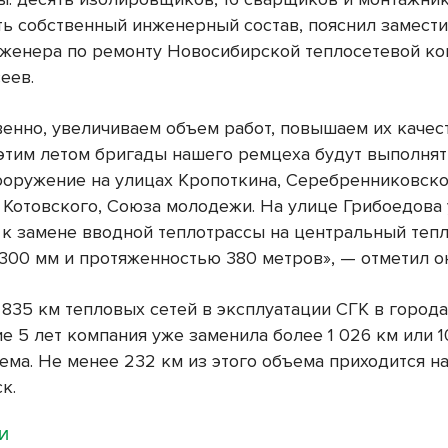
сть собственный инженерный состав, пояснил замест
нженера по ремонту Новосибирской теплосетевой к
еев.
венно, увеличиваем объем работ, повышаем их качес
этим летом бригады нашего ремцеха будут выполня
ооружение на улицах Кропоткина, Серебренниковско
 Котовского, Союза молодежи. На улице Грибоедова
 к замене вводной теплотрассы на центральный теп
300 мм и протяженностью 380 метров», — отметил о
ч 835 км тепловых сетей в эксплуатации СГК в город
е 5 лет компания уже заменила более 1 026 км или 
ема. Не менее 232 км из этого объема приходится н
к.
МИ