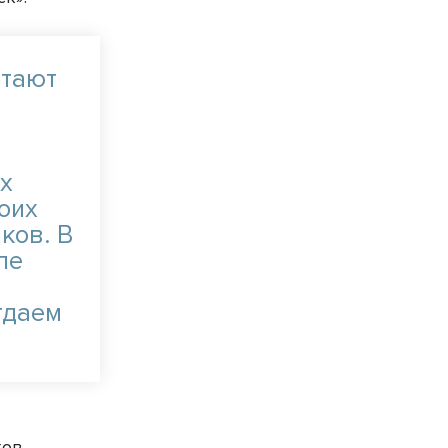
отают
ых
воих
ков. В
ле
тдаем
ов,