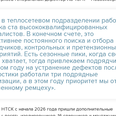
с в теплосетевом подразделении раб
ка ста высококвалифицированных
листов. В конечном счете, это
тивнее постоянного поиска и отбора
дчиков, контрольных и претензионн
риятий. Есть сезонные пики, когда с
 хватает, тогда привлекаем подрядчи
ом году на устранение дефектов пос
остики работали три подрядные
изации, а в этом году приоритет мы о
венному ремцеху».
в НТСК с начала 2026 года пришли дополнительные
ы: десять изолировщиков, 16 сварщиков и монтажник