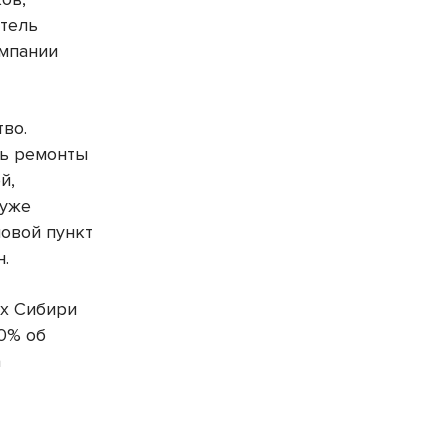
итель
омпании
тво.
ть ремонты
й,
 уже
ловой пункт
н.
ах Сибири
10% об
а