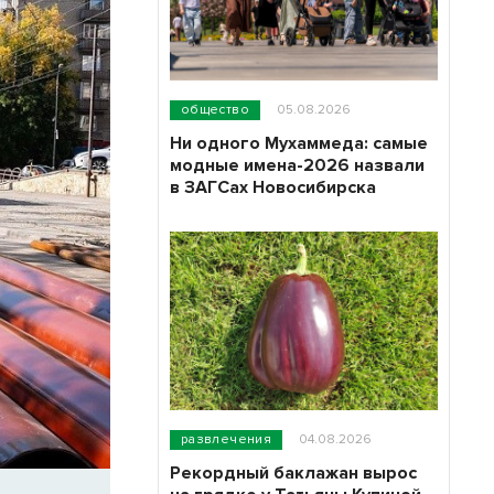
общество
05.08.2026
Ни одного Мухаммеда: самые
модные имена-2026 назвали
в ЗАГСах Новосибирска
развлечения
04.08.2026
Рекордный баклажан вырос