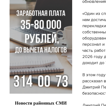
обновления
«Один из с
нам достич
перекладки
собственны
оборудован
персонал и
часть рабо
2026 году 
доходит до 
В этом год
рассказал 
Дмитрий Пе
безопаснос
Дмитрий Пе