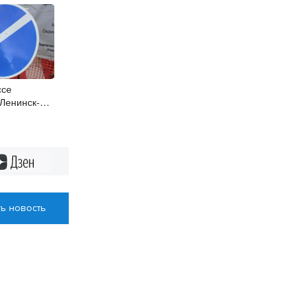
ссе
Ленинск-
ичат на 3
Дзен
ь новость