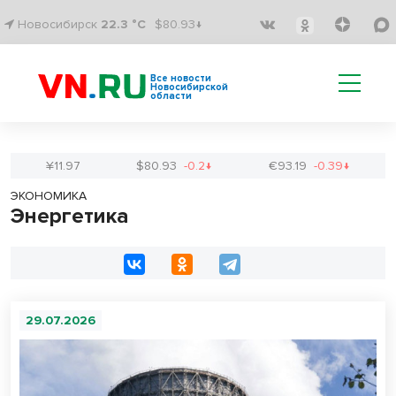
Новосибирск
22.3 °C
$80.93↓
Все новости
Новосибирской
области
¥11.97
$80.93
-0.2↓
€93.19
-0.39↓
ЭКОНОМИКА
Энергетика
29.07.2026