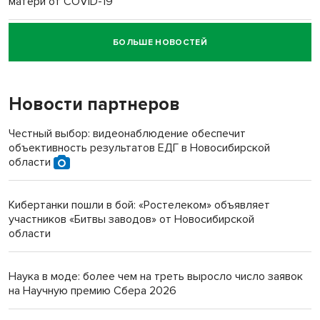
матери от COVID-19
БОЛЬШЕ НОВОСТЕЙ
Новосибирский суд наказал водителя за смерть
пенсионерки на вокзале
Новости партнеров
«Мы живём на пастбище!»: в новосибирском селе лошади
терроризируют жителей
Честный выбор: видеонаблюдение обеспечит
объективность результатов ЕДГ в Новосибирской
Инвалид получил условный срок за избиение врачей
области
протезом под Новосибирском
Кибертанки пошли в бой: «Ростелеком» объявляет
Новосибирский преподаватель с женой вошли в топ-16
участников «Битвы заводов» от Новосибирской
многодетных в России
области
Обновлённое отделение ВТБ открылось в Искитиме
Наука в моде: более чем на треть выросло число заявок
на Научную премию Сбера 2026