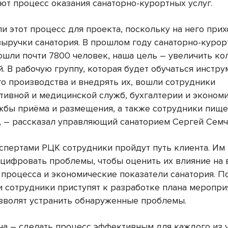
ют процесс оказания санаторно-курортных услуг.
и этот процесс для проекта, поскольку на него прих
выручки санатория. В прошлом году санаторно-курор
ошли почти 7800 человек, наша цель – увеличить ко
й. В рабочую группу, которая будет обучаться инстр
о производства и внедрять их, вошли сотрудники
тивной и медицинской служб, бухгалтерии и эконом
ужбы приёма и размещения, а также сотрудники пищ
, – рассказал управляющий санаторием Сергей Семч
кспертами РЦК сотрудники пройдут путь клиента. Им
оцифровать проблемы, чтобы оценить их влияние на
 процесса и экономические показатели санатория. П
и сотрудники приступят к разработке плана меропри
зволят устранить обнаруженные проблемы.
ча – сделать процесс эффективным для каждого из у