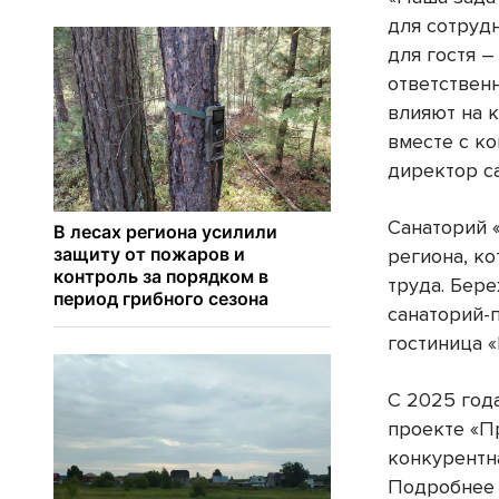
для сотруд
для гостя 
ответственн
влияют на 
вместе с к
директор с
Санаторий 
региона, к
труда. Бер
санаторий-п
гостиница «
С 2025 год
проекте «П
конкурентн
Подробнее