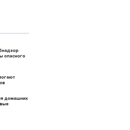
бнадзор
ны опасного
могают
ов
ля домашних
ивые