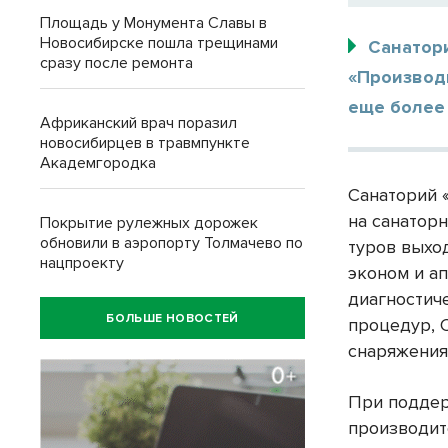
Площадь у Монумента Славы в
Новосибирске пошла трещинами
Санатор
сразу после ремонта
«Производ
еще более 
Африканский врач поразил
новосибирцев в травмпункте
Академгородка
Санаторий 
на санатор
Покрытие рулежных дорожек
обновили в аэропорту Толмачево по
туров выхо
нацпроекту
эконом и а
диагностич
БОЛЬШЕ НОВОСТЕЙ
процедур, 
снаряжения 
При поддер
производит