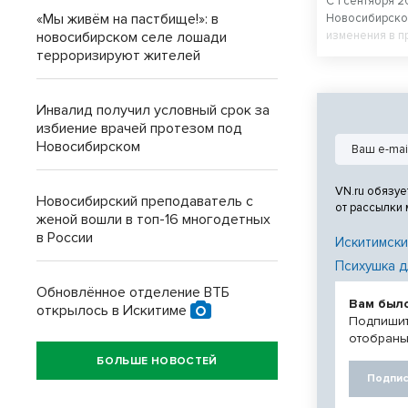
С 1 сентября 2
«Мы живём на пастбище!»: в
Новосибирской
новосибирском селе лошади
изменения в п
к сверхурочно
терроризируют жителей
Инвалид получил условный срок за
избиение врачей протезом под
Новосибирском
VN.ru обязуе
Новосибирский преподаватель с
от рассылки
женой вошли в топ-16 многодетных
в России
Искитимски
Психушка д
Обновлённое отделение ВТБ
Вам был
открылось в Искитиме
Подпишит
отобраны
БОЛЬШЕ НОВОСТЕЙ
Подпис