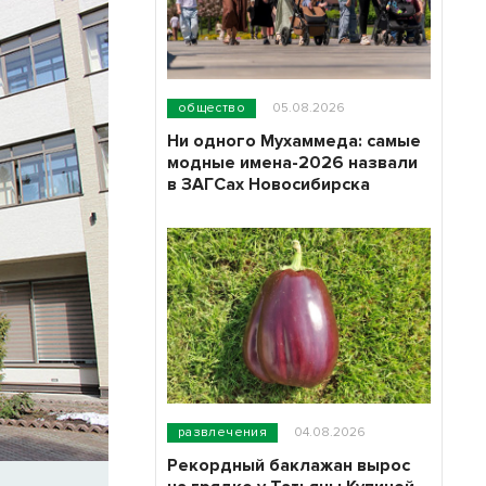
общество
05.08.2026
Ни одного Мухаммеда: самые
модные имена-2026 назвали
в ЗАГСах Новосибирска
развлечения
04.08.2026
Рекордный баклажан вырос