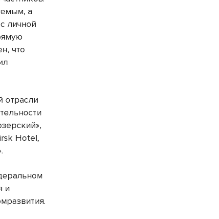
уемым, а
 с личной
прямую
н, что
ил
й отрасли
ительности
озерский»,
sk Hotel,
.
деральном
я и
омразвития.