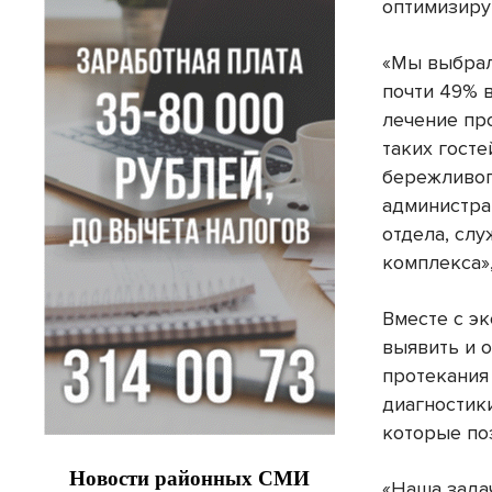
оптимизиру
«Мы выбрал
почти 49% 
лечение пр
таких госте
бережливог
администра
отдела, сл
комплекса»
Вместе с э
выявить и 
протекания
диагностик
которые по
«Наша зада