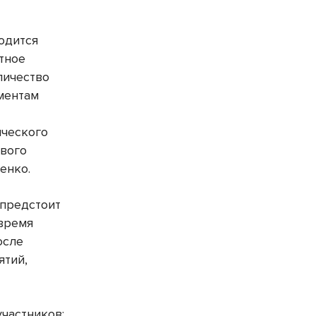
одится
тное
личество
ументам
ического
евого
енко.
 предстоит
 время
осле
ятий,
частников: