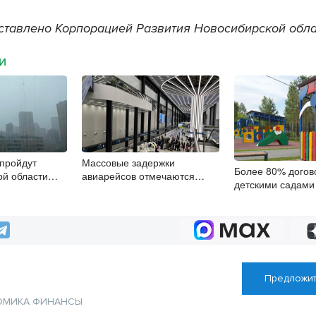
ставлено Корпорацией Развития Новосибирской обл
МИ
 пройдут
Массовые задержки
Более 80% догов
ой области
авиарейсов отмечаются
детскими садами
в Толмачёво 8 августа
заключили онлай
Предложит
ОМИКА
ФИНАНСЫ