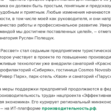
ника он должен быть простым, понятным и предсказ
– удобным и приятным. Любые изменения начинаются
ости, в том числе моей как руководителя, и они на
качество работы и профессиональное развитие. Увере
омандой мы достигнем поставленных целей», – отмет
анатория Руслан Полещук.
«Рассвет» стал седьмым предприятием туристическо
оторое участвует в проекте по повышению производ
ежливые технологии уже внедрили санаторий «Красн
рофилакторий «Сибиряк», гостиница Cosmos Novosibir
Ривер Парк», парк-отель «Хвоя» и санаторий «Парус»
а меры поддержки предприятий продолжаются в фе
роизводительность труда» нацпроекта «Эффективна
ая экономика». Его курирует региональный минэкон
 – на ИТ-платформе
производительность.рф
.