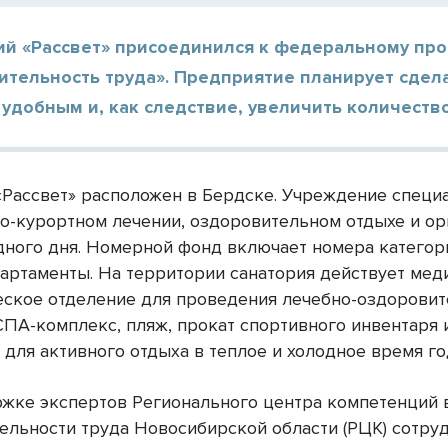
ий «Рассвет» присоединился к федеральному про
ительность труда». Предприятие планирует сдел
удобным и, как следствие, увеличить количество
«Рассвет» расположен в Бердске. Учреждение специ
но-курортном лечении, оздоровительном отдыхе и о
дного дня. Номерной фонд включает номера категор
партаменты. На территории санатория действует мед
еское отделение для проведения лечебно-оздорови
СПА-комплекс, пляж, прокат спортивного инвентаря 
для активного отдыха в теплое и холодное время го
жке экспертов Регионального центра компетенций 
ельности труда Новосибирской области (РЦК) сотру