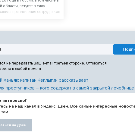
026 года в России, в том числе в
 области, вступят в силу
равила привлечения сотрудников
й работе.
тся не передавать Ваш e-mail третьей стороне. Отписаться
 можно в любой момент
й маньяк: капитан Чеплыгин рассказывает
ля преступников – кого содержат в самой закрытой лечебнице
о интересно?
есь на наш канал в Яндекс. Дзен. Все самые интересные новост
 там.
аться на Дзен