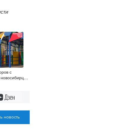
асти
оров с
 новосибирцы
н
Дзен
ь новость