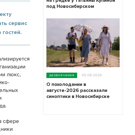
на грядке у Татьяны Купиной
под Новосибирском
екту
ать сервис
 гостей.
ализируется
рганизации
ии люкс,
развлечения
05.08.2026
ико-
О похолодании в
тельных
августе-2026 рассказали
синоптики в Новосибирске
и
да.
в сфере
дники