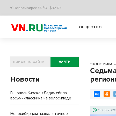
Новосибирск
15 °C
$82.17↑
Все новости
ОБЩЕСТВО
Новосибирской
области
НАЙТИ
ЭКОНОМИКА
→
Седьма
Новости
регион
В Новосибирске «Лада» сбила
восьмиклассника на велосипеде
15.05.202
Новосибирцам назвали точное