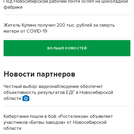
Под Новосибирском рабочий почти ослеп на шоколадной
фабрике
Житель Купино получил 200 тыс. рублей за смерть
матери от COVID-19
БОЛЬШЕ НОВОСТЕЙ
Новосибирский суд наказал водителя за смерть
пенсионерки на вокзале
Новости партнеров
«Мы живём на пастбище!»: в новосибирском селе лошади
терроризируют жителей
Честный выбор: видеонаблюдение обеспечит
объективность результатов ЕДГ в Новосибирской
Инвалид получил условный срок за избиение врачей
области
протезом под Новосибирском
Кибертанки пошли в бой: «Ростелеком» объявляет
Новосибирский преподаватель с женой вошли в топ-16
участников «Битвы заводов» от Новосибирской
многодетных в России
области