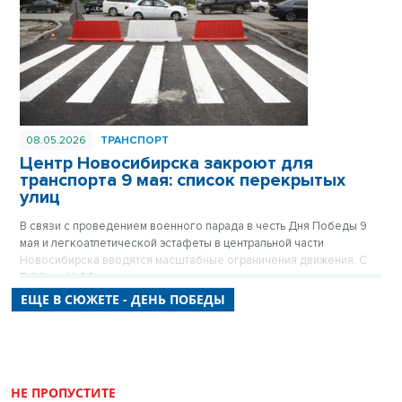
08.05.2026
ТРАНСПОРТ
Центр Новосибирска закроют для
транспорта 9 мая: список перекрытых
улиц
В связи с проведением военного парада в честь Дня Победы 9
мая и легкоатлетической эстафеты в центральной части
Новосибирска вводятся масштабные ограничения движения. С
7:00 до 14:00 десятки улиц станут пешеходными, а стоянка
транспорта на них будет полностью запрещена. Городские власти
ЕЩЕ В СЮЖЕТЕ - ДЕНЬ ПОБЕДЫ
просят автомобилистов заранее планировать маршруты и
учитывать, что ограничения коснутся не только Красного
проспекта, но и почти всех прилегающих к нему кварталов.
НЕ ПРОПУСТИТЕ