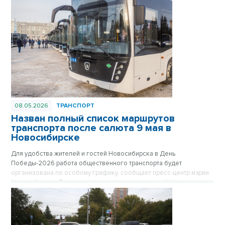
домом.
08.05.2026
ТРАНСПОРТ
Назван полный список маршрутов
транспорта после салюта 9 мая в
Новосибирске
Для удобства жителей и гостей Новосибирска в День
Победы-2026 работа общественного транспорта будет
организована по особому графику, сообщает пресс-центр мэрии
Новосибирска. После завершения праздничного фейерверка в
22.00 в ключевых точках города будут сформированы колонны
автобусов, троллейбусов и трамваев, которые развезут
пассажиров в отдаленные микрорайоны. Отправление транспорта
будет осуществляться по мере наполняемости салонов.