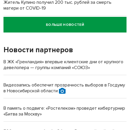
Житель Купино получил 200 тыс. рублей за смерть
матери от COVID-19
БОЛЬШЕ НОВОСТЕЙ
Новосибирский суд наказал водителя за смерть
пенсионерки на вокзале
Новости партнеров
«Мы живём на пастбище!»: в новосибирском селе лошади
терроризируют жителей
В ЖК «Гренландия» впервые клиентские дни от крупного
девелопера — группы компаний «СОЮЗ»
Инвалид получил условный срок за избиение врачей
протезом под Новосибирском
Видеозапись обеспечит прозрачность выборов в Госдуму
в Новосибирской области
Новосибирский преподаватель с женой вошли в топ-16
многодетных в России
В память о подвиге: «Ростелеком» проведет кибертурнир
«Битва за Москву»
Обновлённое отделение ВТБ открылось в Искитиме