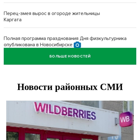
Перец-змея вырос в огороде жительницы
Каргата
Полная программа празднования Дня физкультурника
опубликована в Новосибирске
БОЛЬШЕ НОВОСТЕЙ
Прогноз погоды на 8-9 августа в Новосибирске сделали
синоптики
Площадки для контроля перегруза начали строить на
въездах в Новосибирск
Дольщики долгостроя на Титова в Новосибирске
получили ключи от квартир
Доля рыночной ипотеки в России превысила 50% по