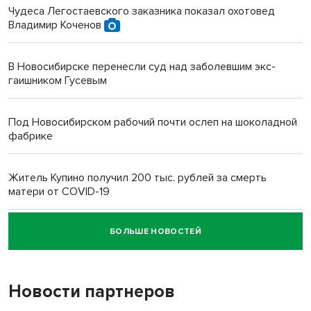
Чудеса Легостаевского заказника показал охотовед
Владимир Коченов
В Новосибирске перенесли суд над заболевшим экс-
гаишником Гусевым
Под Новосибирском рабочий почти ослеп на шоколадной
фабрике
Житель Купино получил 200 тыс. рублей за смерть
матери от COVID-19
БОЛЬШЕ НОВОСТЕЙ
Новосибирский суд наказал водителя за смерть
пенсионерки на вокзале
Новости партнеров
«Мы живём на пастбище!»: в новосибирском селе лошади
терроризируют жителей