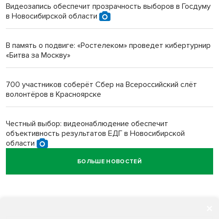
Видеозапись обеспечит прозрачность выборов в Госдуму
в Новосибирской области
Инвалид получил условный срок за избиение врачей
протезом под Новосибирском
В память о подвиге: «Ростелеком» проведет кибертурнир
«Битва за Москву»
Новосибирский преподаватель с женой вошли в топ-16
многодетных в России
700 участников соберёт Сбер на Всероссийский слёт
волонтёров в Красноярске
Обновлённое отделение ВТБ открылось в Искитиме
Честный выбор: видеонаблюдение обеспечит
объективность результатов ЕДГ в Новосибирской
области
БОЛЬШЕ НОВОСТЕЙ
Кибертанки пошли в бой: «Ростелеком» объявляет
участников «Битвы заводов» от Новосибирской
области