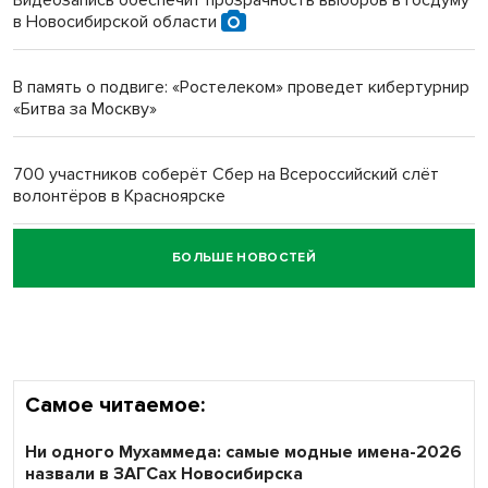
в Новосибирской области
Новосибирский преподаватель с женой вошли в топ-16
многодетных в России
В память о подвиге: «Ростелеком» проведет кибертурнир
«Битва за Москву»
Обновлённое отделение ВТБ открылось в Искитиме
700 участников соберёт Сбер на Всероссийский слёт
волонтёров в Красноярске
БОЛЬШЕ НОВОСТЕЙ
Честный выбор: видеонаблюдение обеспечит
объективность результатов ЕДГ в Новосибирской
области
Самое читаемое:
Ни одного Мухаммеда: самые модные имена-2026
назвали в ЗАГСах Новосибирска