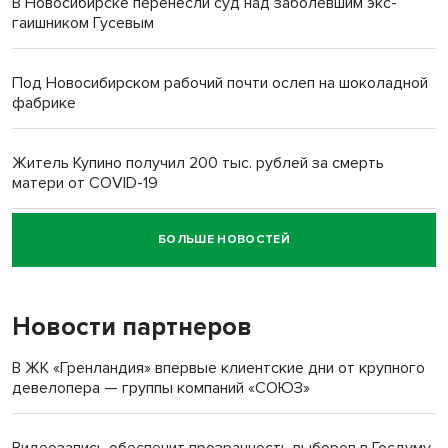
В Новосибирске перенесли суд над заболевшим экс-
гаишником Гусевым
Под Новосибирском рабочий почти ослеп на шоколадной
фабрике
Житель Купино получил 200 тыс. рублей за смерть
матери от COVID-19
БОЛЬШЕ НОВОСТЕЙ
Новосибирский суд наказал водителя за смерть
пенсионерки на вокзале
Новости партнеров
«Мы живём на пастбище!»: в новосибирском селе лошади
терроризируют жителей
В ЖК «Гренландия» впервые клиентские дни от крупного
девелопера — группы компаний «СОЮЗ»
Инвалид получил условный срок за избиение врачей
протезом под Новосибирском
Видеозапись обеспечит прозрачность выборов в Госдуму