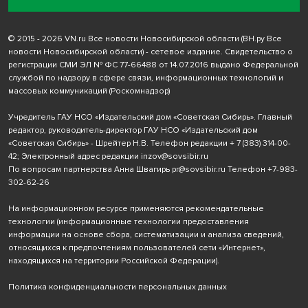
© 2015 - 2026 VN.ru Все новости Новосибирской области (ВН.ру Все
новости Новосибирской области) - сетевое издание. Свидетельство о
регистрации СМИ ЭЛ № ФС 77-66488 от 14.07.2016 выдано Федеральной
службой по надзору в сфере связи, информационных технологий и
массовых коммуникаций (Роскомнадзор)
Учредитель ГАУ НСО «Издательский дом «Советская Сибирь». Главный
редактор, руководитель-директор ГАУ НСО «Издательский дом
«Советская Сибирь» - Шрейтер Н.В. Телефон редакции
+ 7 (383) 314-00-
42
; Электронный адрес редакции
inzov@sovsibir.ru
По вопросам партнерства Анна Швагирь
pr@sovsibir.ru
Телефон
+7-983-
302-62-26
На информационном ресурсе применяются рекомендательные
технологии
(информационные технологии предоставления
информации на основе сбора, систематизации и анализа сведений,
относящихся к предпочтениям пользователей сети «Интернет»,
находящихся на территории Российской Федерации).
Политика конфиденциальности персональных данных