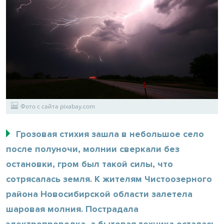
Фото с сайта pixabay.com
Грозовая стихия зашла в небольшое село
после полуночи, молнии сверкали без
остановки, гром был такой силы, что
сотрясалась земля. К жителям Чистоозерного
района Новосибирской области залетела
шаровая молния. Пострадала
электропроводка, а бытовая техника осталась