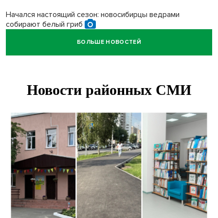
Начался настоящий сезон: новосибирцы ведрами
собирают белый гриб
БОЛЬШЕ НОВОСТЕЙ
Под Новосибирском водитель авто выжил в
столкновении с поездом
В Новосибирске Роспотребнадзор изъял из продажи 1,4
тонны опасного мяса
Два миллиона на покупку авто получат 28 семей в
Новосибирской области
В Новосибирской области больше тысячи человек
пострадали в ДТП