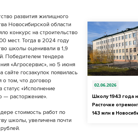
.
тство развития жилищного
тва Новосибирской области
яло конкурс на строительство
00 мест. Тогда в 2024 году
тво школы оценивали в 1,9
й. Победителем тендера
ания «Агросервис», но 5 июня
а сайте госзакупок появилась
 о том, что договор
02.06.2026
в статус «Исполнение
 — расторжение».
Школу 1943 года н
Расточке отремон
ндере стоимость работ по
143 млн в Новосиб
тву школы, увеличена почти
 рублей.