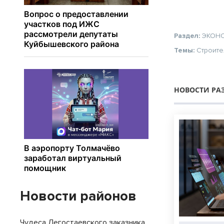
Раздел:
ЭКОН
Темы:
Строите
НОВОСТИ РА
Новости районов
Чудеса Легостаевского заказника