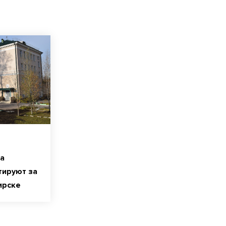
а
тируют за
ирске