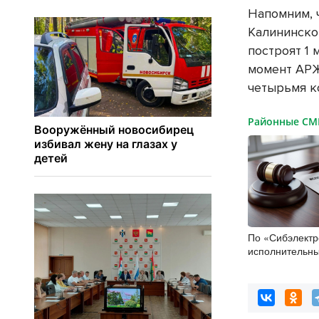
Напомним, 
Калининско
построят 1 
момент АРЖ
четырьмя к
Районные С
По «Сибэлект
исполнительны
полмиллиарда