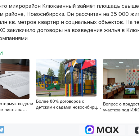
что микрорайон Клюквенный займёт площадь свыше 
м районе, Новосибирска. Он рассчитан на 35 000 жит
млн кв. метров квартир и социальных объектов. На 
С заключило договоры на возведения жилья в Клю
омпаниями.
МИ
Более 80% договоров с
ротерму» выдали
Вопрос о предос
детскими садами новосибирцы
е листы на
участков под ИЖ
заключили онлайн при помощи
 рублей
рассмотрели деп
цифровой подписи
Куйбышевского р