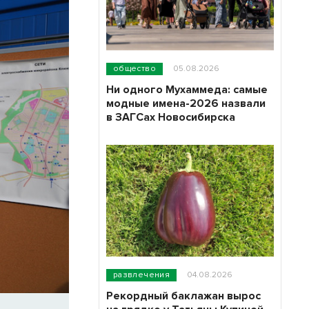
общество
05.08.2026
Ни одного Мухаммеда: самые
модные имена-2026 назвали
в ЗАГСах Новосибирска
развлечения
04.08.2026
Рекордный баклажан вырос