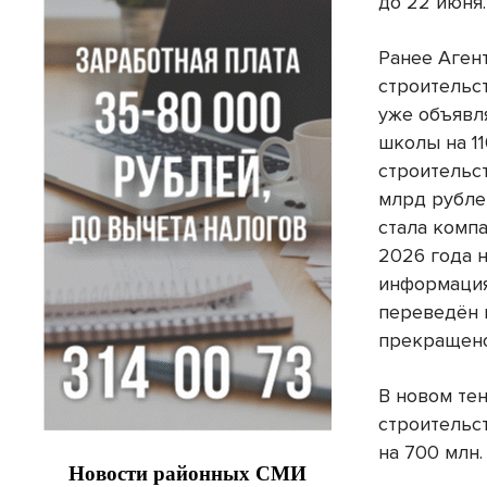
до 22 июня
Ранее Аген
строительс
уже объявл
школы на 11
строительс
млрд рубле
стала комп
2026 года н
информация
переведён 
прекращено
В новом те
строительс
на 700 млн.