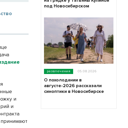
на грядке у Татьяны Купиной
под Новосибирском
ьство
ице
дача
издание
развлечения
05.08.2026
О похолодании в
ия
августе-2026 рассказали
енные
синоптики в Новосибирске
рожку и
орий и
онтракта
й принимают