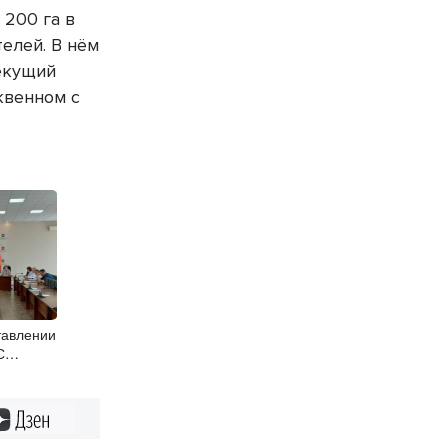
200 га в
елей. В нём
текущий
квенном с
тавлении
С
утаты
айона
Дзен