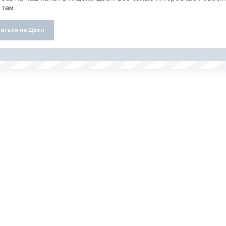
 там.
аться на Дзен