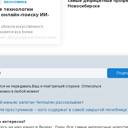
самые дефицитные профе
ЭКОНОМИКА
Новосибирске
 технологии
 онлайн-поиску ИИ-
в
 области искусственного
ановятся все более
ми. Для ускорения поиска таких
лайн-площадки внедряют новые
тся не передавать Ваш e-mail третьей стороне. Отписаться
 можно в любой момент
й маньяк: капитан Чеплыгин рассказывает
ля преступников – кого содержат в самой закрытой лечебнице
о интересно?
есь на наш канал в Яндекс. Дзен. Все самые интересные новост