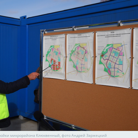
ройки микрорайона Клюквенный, фото Андрей Заржецкий