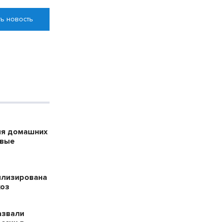
ь новость
ля домашних
ивые
илизирована
хоз
азвали