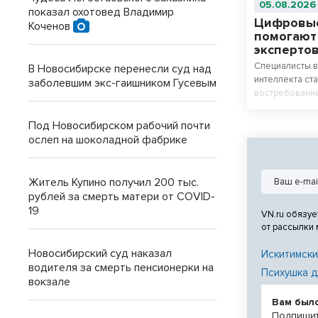
05.08.2026
показал охотовед Владимир
Цифровые
Коченов
помогают
эксперто
Специалисты в
В Новосибирске перенесли суд над
интеллекта ст
заболевшим экс-гаишником Гусевым
востребованны
экспертов он
инструменты.
Под Новосибирском рабочий почти
ослеп на шоколадной фабрике
Житель Купино получил 200 тыс.
рублей за смерть матери от COVID-
19
VN.ru обязуе
от рассылки
Новосибирский суд наказал
Искитимски
водителя за смерть пенсионерки на
Психушка д
вокзале
Вам был
Подпишит