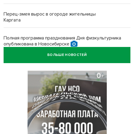
Перец-змея вырос в огороде жительницы
Каргата
Полная программа празднования Дня физкультурника
опубликована в Новосибирске
БОЛЬШЕ НОВОСТЕЙ
Прогноз погоды на 8-9 августа в Новосибирске сделали
синоптики
Площадки для контроля перегруза начали строить на
въездах в Новосибирск
Дольщики долгостроя на Титова в Новосибирске
получили ключи от квартир
Доля рыночной ипотеки в России превысила 50% по