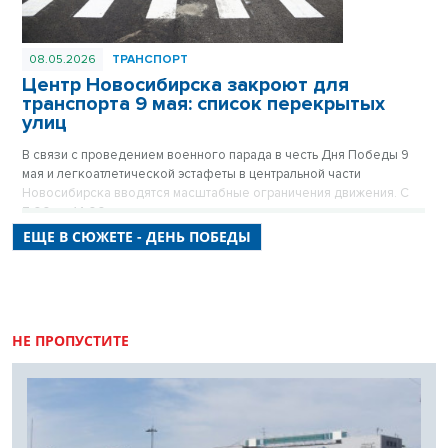
08.05.2026
ТРАНСПОРТ
Центр Новосибирска закроют для
транспорта 9 мая: список перекрытых
улиц
В связи с проведением военного парада в честь Дня Победы 9
мая и легкоатлетической эстафеты в центральной части
Новосибирска вводятся масштабные ограничения движения. С
7:00 до 14:00 десятки улиц станут пешеходными, а стоянка
транспорта на них будет полностью запрещена. Городские власти
ЕЩЕ В СЮЖЕТЕ - ДЕНЬ ПОБЕДЫ
просят автомобилистов заранее планировать маршруты и
учитывать, что ограничения коснутся не только Красного
проспекта, но и почти всех прилегающих к нему кварталов.
НЕ ПРОПУСТИТЕ