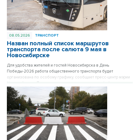
08.05.2026
ТРАНСПОРТ
Назван полный список маршрутов
транспорта после салюта 9 мая в
Новосибирске
Для удобства жителей и гостей Новосибирска в День
Победы-2026 работа общественного транспорта будет
организована по особому графику, сообщает пресс-центр мэрии
Новосибирска. После завершения праздничного фейерверка в
22.00 в ключевых точках города будут сформированы колонны
автобусов, троллейбусов и трамваев, которые развезут
пассажиров в отдаленные микрорайоны. Отправление транспорта
будет осуществляться по мере наполняемости салонов.