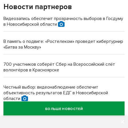
Новости партнеров
«Мы живём на пастбище!»: в новосибирском селе лошади
терроризируют жителей
Видеозапись обеспечит прозрачность выборов в Госдуму
в Новосибирской области
Инвалид получил условный срок за избиение врачей
протезом под Новосибирском
В память о подвиге: «Ростелеком» проведет кибертурнир
«Битва за Москву»
Новосибирский преподаватель с женой вошли в топ-16
многодетных в России
700 участников соберёт Сбер на Всероссийский слёт
волонтёров в Красноярске
Обновлённое отделение ВТБ открылось в Искитиме
Честный выбор: видеонаблюдение обеспечит
объективность результатов ЕДГ в Новосибирской
области
БОЛЬШЕ НОВОСТЕЙ
Кибертанки пошли в бой: «Ростелеком» объявляет
участников «Битвы заводов» от Новосибирской
области