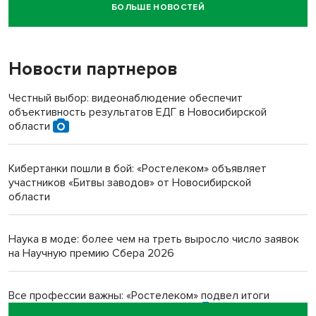
БОЛЬШЕ НОВОСТЕЙ
Новосибирский суд наказал водителя за смерть
пенсионерки на вокзале
Новости партнеров
«Мы живём на пастбище!»: в новосибирском селе лошади
терроризируют жителей
Честный выбор: видеонаблюдение обеспечит
объективность результатов ЕДГ в Новосибирской
Инвалид получил условный срок за избиение врачей
области
протезом под Новосибирском
Кибертанки пошли в бой: «Ростелеком» объявляет
Новосибирский преподаватель с женой вошли в топ-16
участников «Битвы заводов» от Новосибирской
многодетных в России
области
Обновлённое отделение ВТБ открылось в Искитиме
Наука в моде: более чем на треть выросло число заявок
на Научную премию Сбера 2026
Все профессии важны: «Ростелеком» подвел итоги
всероссийского флешмоба #явлияю