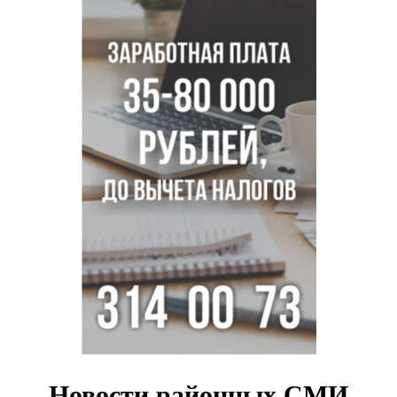
Миллион за переезд: в сёла Новосибирской области едут
20 работников культуры
О похолодании в августе-2026 рассказали синоптики в
Новосибирске