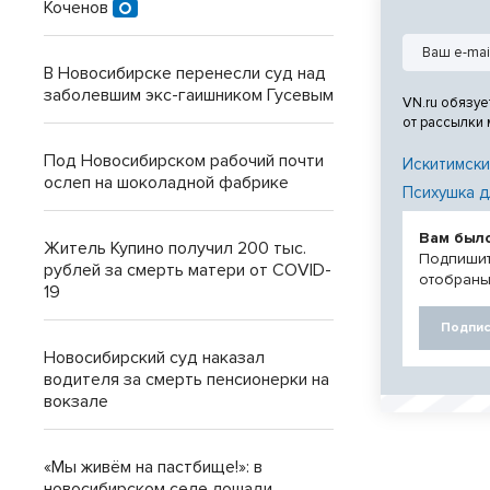
Коченов
В Новосибирске перенесли суд над
заболевшим экс-гаишником Гусевым
VN.ru обязуе
от рассылки
Под Новосибирском рабочий почти
Искитимски
ослеп на шоколадной фабрике
Психушка д
Вам был
Житель Купино получил 200 тыс.
Подпишит
рублей за смерть матери от COVID-
отобраны
19
Подпис
Новосибирский суд наказал
водителя за смерть пенсионерки на
вокзале
«Мы живём на пастбище!»: в
новосибирском селе лошади