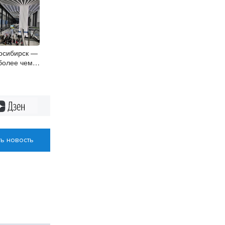
осибирск —
более чем
Дзен
ь новость