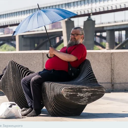
я Заржецкого