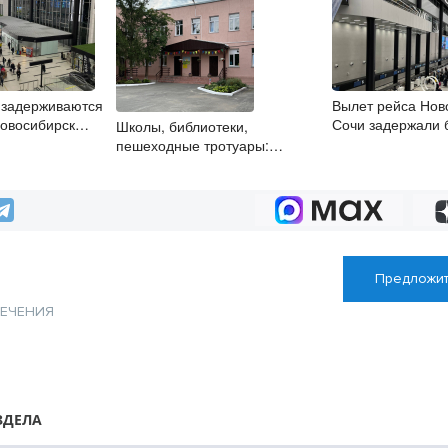
 задерживаются
Вылет рейса Нов
Новосибирск
Сочи задержали 
Школы, библиотеки,
на 11 часов
пешеходные тротуары:
представители «Единой
России» контролируют работы
на социальных объектах
Предложит
ЛЕЧЕНИЯ
ЗДЕЛА