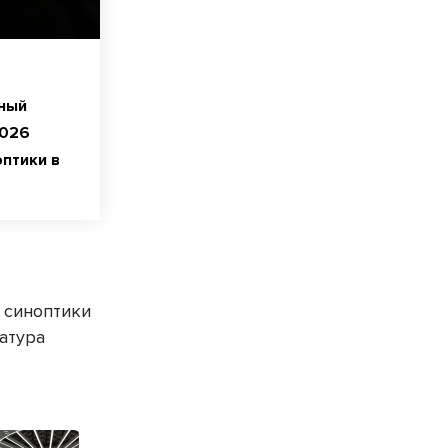
чный
2026
птики в
 синоптики
атура