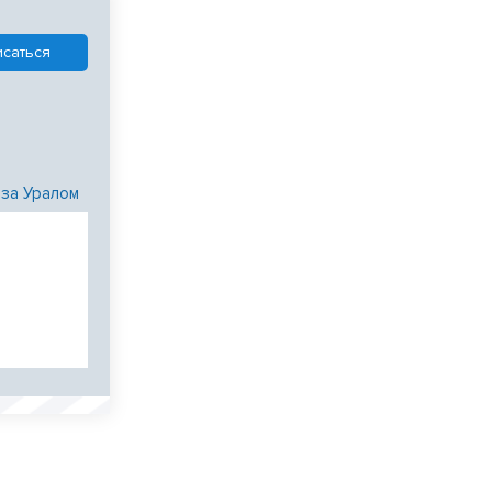
 за Уралом
и