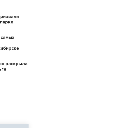
призвали
опарке
 самых
сибирске
он раскрыла
ьга