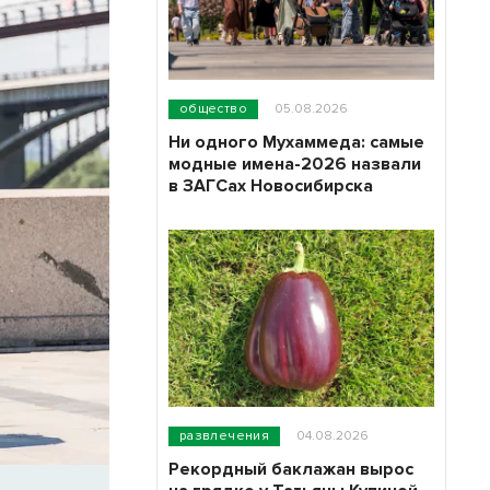
общество
05.08.2026
Ни одного Мухаммеда: самые
модные имена-2026 назвали
в ЗАГСах Новосибирска
развлечения
04.08.2026
Рекордный баклажан вырос