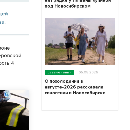
на грядке у Татьяны Купиной
под Новосибирском
щей
я.
зоне
еровской
ость 4
развлечения
05.08.2026
О похолодании в
августе-2026 рассказали
синоптики в Новосибирске