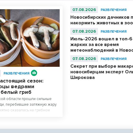
07.08.2026
РАЗВЛЕЧЕНИЯ
Новосибирских дачников 
накормить животных в зо
07.08.2026
РАЗВЛЕЧЕНИЯ
Июль-2026 вошел в топ-6
жарких за все время
метеонаблюдений в Ново
07.08.2026
РАЗВЛЕЧЕНИЯ
Секрет при выборе макар
новосибирцам эксперт Ол
РАЗВЛЕЧЕНИЯ
Широкова
астоящий сезон:
рцы ведрами
 белый гриб
кой области прошли сильные
и, перебившие затяжную жару.
иятно сказалась на грибном
сах региона начался настоящий
дают любители тихой охоты.