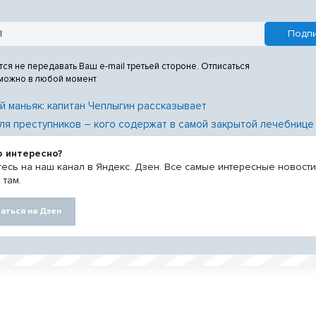
тся не передавать Ваш e-mail третьей стороне. Отписаться
 можно в любой момент
й маньяк: капитан Чеплыгин рассказывает
ля преступников – кого содержат в самой закрытой лечебнице
о интересно?
есь на наш канал в Яндекс. Дзен. Все самые интересные новост
 там.
аться на Дзен