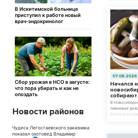
07.08.2026
Начался н
новосиби
собирают
В Новосибирс
ливневые дожд
Новости районов
Влага благопр
сезоне — в ле
сезон, утверж
Чудеса Легостаевского заказника
показал охотовед Владимир