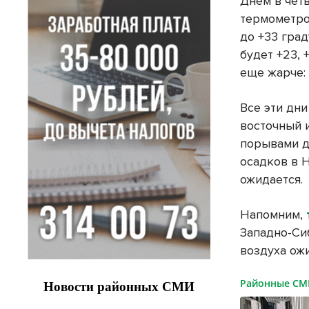
Днем в четв
термометро
до +33 град
будет +23, 
еще жарче: 
Все эти дни
восточный 
порывами д
осадков в 
ожидается.
Напомним,
Западно-Си
воздуха ожи
Районные С