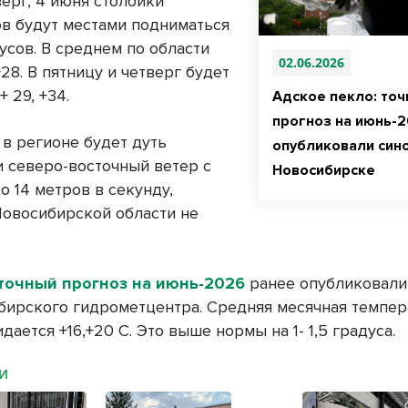
ерг, 4 июня столбики
в будут местами подниматься
усов. В среднем по области
02.06.2026
+28. В пятницу и четверг будет
+ 29, +34.
Адское пекло: то
прогноз на июнь-
 в регионе будет дуть
опубликовали сино
и северо-восточный ветер с
Новосибирске
о 14 метров в секунду,
Новосибирской области не
точный прогноз на июнь-2026
ранее опубликовали
бирского гидрометцентра. Средняя месячная темпер
дается +16,+20 С. Это выше нормы на 1- 1,5 градуса.
МИ