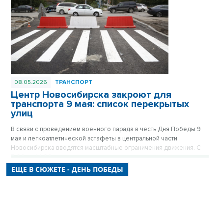
будет осуществляться по мере наполняемости салонов.
08.05.2026
ТРАНСПОРТ
Центр Новосибирска закроют для
транспорта 9 мая: список перекрытых
улиц
В связи с проведением военного парада в честь Дня Победы 9
мая и легкоатлетической эстафеты в центральной части
Новосибирска вводятся масштабные ограничения движения. С
7:00 до 14:00 десятки улиц станут пешеходными, а стоянка
транспорта на них будет полностью запрещена. Городские власти
ЕЩЕ В СЮЖЕТЕ - ДЕНЬ ПОБЕДЫ
просят автомобилистов заранее планировать маршруты и
учитывать, что ограничения коснутся не только Красного
проспекта, но и почти всех прилегающих к нему кварталов.