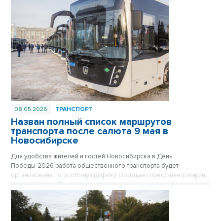
домом.
08.05.2026
ТРАНСПОРТ
Назван полный список маршрутов
транспорта после салюта 9 мая в
Новосибирске
Для удобства жителей и гостей Новосибирска в День
Победы-2026 работа общественного транспорта будет
организована по особому графику, сообщает пресс-центр мэрии
Новосибирска. После завершения праздничного фейерверка в
22.00 в ключевых точках города будут сформированы колонны
автобусов, троллейбусов и трамваев, которые развезут
пассажиров в отдаленные микрорайоны. Отправление транспорта