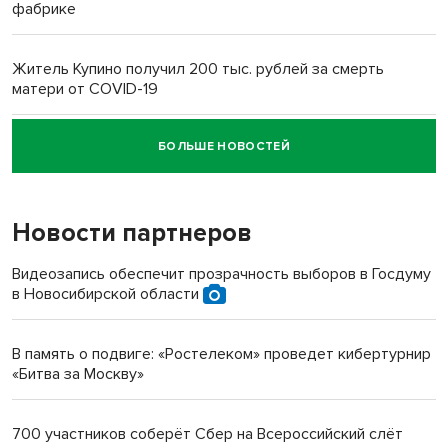
фабрике
Житель Купино получил 200 тыс. рублей за смерть
матери от COVID-19
БОЛЬШЕ НОВОСТЕЙ
Новосибирский суд наказал водителя за смерть
пенсионерки на вокзале
Новости партнеров
«Мы живём на пастбище!»: в новосибирском селе лошади
терроризируют жителей
Видеозапись обеспечит прозрачность выборов в Госдуму
в Новосибирской области
Инвалид получил условный срок за избиение врачей
протезом под Новосибирском
В память о подвиге: «Ростелеком» проведет кибертурнир
«Битва за Москву»
Новосибирский преподаватель с женой вошли в топ-16
многодетных в России
700 участников соберёт Сбер на Всероссийский слёт