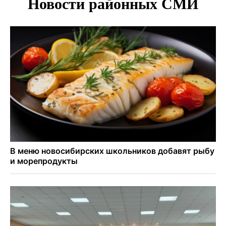
Двум бойцам СВО после минно-взрывной травмы
«оживили» нервы в Новосибирске
Персидский ковер «108 шахов» впервые вывезли из музея
Востока в Новосибирск
Актриса из Новосибирска Евгения Туркова сыграла мать
в сериале «Малой»