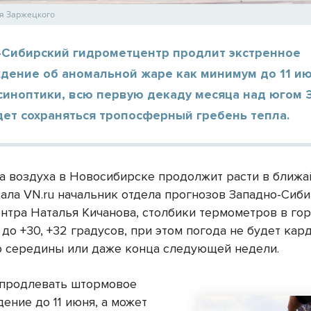
я Заржецкого
-Сибирский гидрометцентр продлит экстренное
дение об аномальной жаре как минимум до 11 ию
синоптики, всю первую декаду месяца над югом 
ет сохраняться тропосферный гребень тепла.
а воздуха в Новосибирске продолжит расти в ближа
зала VN.ru начальник отдела прогнозов Западно-Сиб
нтра Наталья Кичанова, столбики термометров в го
до +30, +32 градусов, при этом погода не будет кар
о середины или даже конца следующей недели.
продлевать штормовое
ение до 11 июня, а может