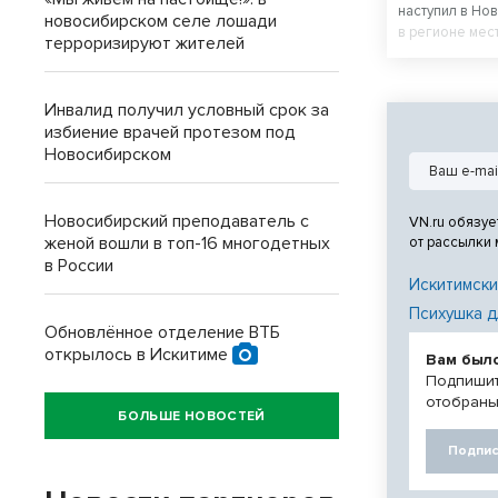
наступил в Но
новосибирском селе лошади
в регионе мес
терроризируют жителей
градусов, в с
Инвалид получил условный срок за
избиение врачей протезом под
Новосибирском
Новосибирский преподаватель с
VN.ru обязуе
женой вошли в топ-16 многодетных
от рассылки
в России
Искитимски
Психушка д
Обновлённое отделение ВТБ
открылось в Искитиме
Вам был
Подпишит
отобраны
БОЛЬШЕ НОВОСТЕЙ
Подпис