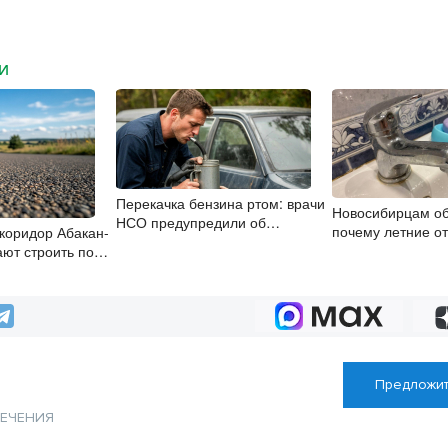
МИ
Перекачка бензина ртом: врачи
Новосибирцам об
НСО предупредили об
почему летние о
коридор Абакан-
опасности «дедовского»
горячей воды не
ают строить по
метода
отменить
Предложит
ЛЕЧЕНИЯ