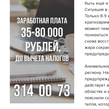
быть ещё и
Ситуация в
Только 8-9
кратковрем
момент тем
понизиться 
снова восст
жара сохра
предупреди
Аномальное
региону. Н
предупрежд
действует 
областях и 
пояснили с
тепла, кот