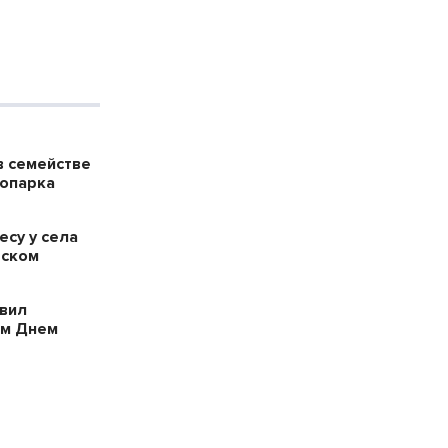
в семействе
оопарка
есу у села
рском
вил
ым Днем