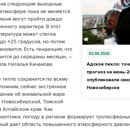
 на следующие выходные.
 атмосфере пока не меняется.
 июня могут пройти дожди
енного характера. В этот
пература может слегка
до +25 градусов, но потом
ановится. Есть тенденция, что
02.06.2026
нится до середины месяца», –
ла Наталья Кичанова.
Адское пекло: то
прогноз на июнь-
 тепло сохранится по всему
опубликовали сино
апомним, сейчас экстренное
Новосибирске
ение об аномальной жаре
в Новосибирской, Томской
в Алтайском крае. Как
иноптики, погоду в регионе формирует тропосферны
орый даёт область повышенного атмосферного давлен