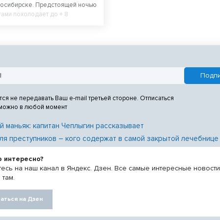
восибирске. Предстоящей ночью
тами похолодает до + 8
толице региона пройдет дождь.
тся не передавать Ваш e-mail третьей стороне. Отписаться
 можно в любой момент
й маньяк: капитан Чеплыгин рассказывает
ля преступников – кого содержат в самой закрытой лечебнице
о интересно?
есь на наш канал в Яндекс. Дзен. Все самые интересные новост
 там.
аться на Дзен