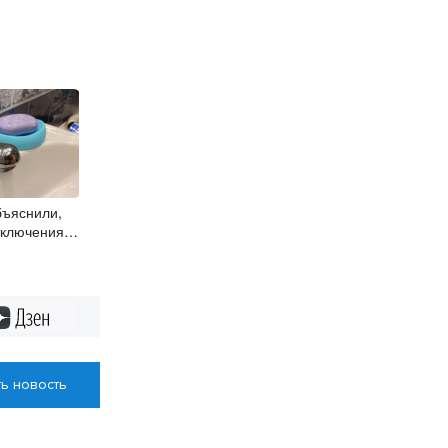
ъяснили,
тключения
возможно
Дзен
ь новость