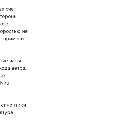
за счет
стороны
 юге
коростью не
ые примеси
ние часы.
хода ветра.
ных
N.ru
 синоптики
атура