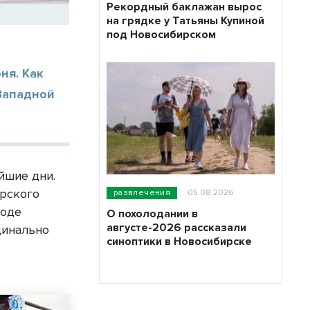
Рекордный баклажан вырос
на грядке у Татьяны Купиной
под Новосибирском
ня. Как
Западной
йшие дни.
ирского
развлечения
05.08.2026
роде
О похолодании в
августе-2026 рассказали
динально
синоптики в Новосибирске