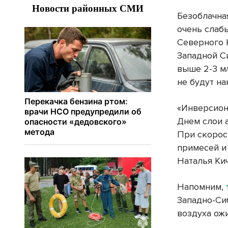
Безоблачна
очень слаб
Северного 
Западной С
выше 2-3 м
не будут н
«Инверсион
Днем слои 
При скорос
примесей и
Наталья Ки
Напомним,
Западно-Си
воздуха ожи