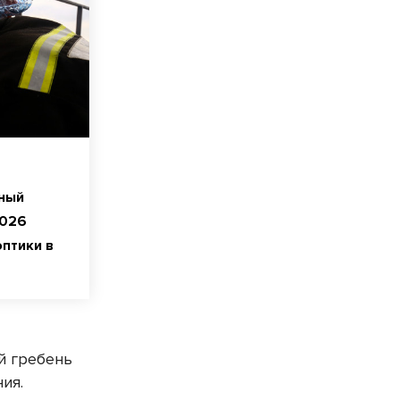
чный
2026
птики в
й гребень
ия.