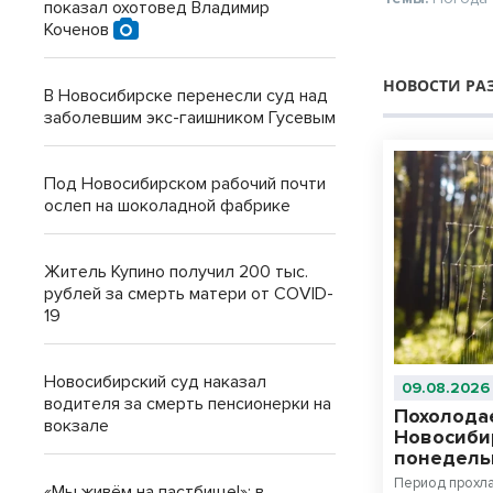
показал охотовед Владимир
Коченов
НОВОСТИ РА
В Новосибирске перенесли суд над
заболевшим экс-гаишником Гусевым
Под Новосибирском рабочий почти
ослеп на шоколадной фабрике
Житель Купино получил 200 тыс.
рублей за смерть матери от COVID-
19
Новосибирский суд наказал
09.08.2026
водителя за смерть пенсионерки на
Похолодае
вокзале
Новосиби
понедельн
Период прохла
«Мы живём на пастбище!»: в