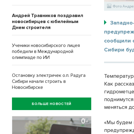
Фото Андре
Андрей Травников поздравил
новосибирцев с юбилейным
Западно
Днем строителя
предупреж
сообщили 
Ученики новосибирского лицея
Сибири буд
победили в Международной
олимпиаде по ИИ
Остановку электричек о.п. Радуга
Температур
Сибири начали строить в
Как расска
Новосибирске
гидрометце
поднимутся 
БОЛЬШЕ НОВОСТЕЙ
меняться д
«Мы будем 
предупрежд