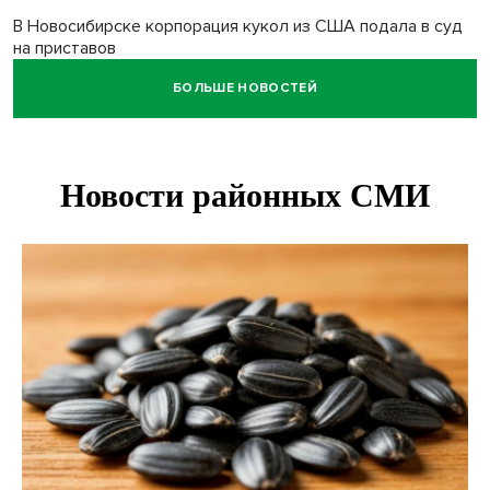
В Новосибирске корпорация кукол из США подала в суд
на приставов
БОЛЬШЕ НОВОСТЕЙ
В Новосибирске минздрав объявил бесплатную
диспансеризацию для 65-летних
В Новосибирске врачи прооперировали 25 тысяч
пациентов с катарактой
Знаменитый орангутан Бату отметил юбилей в
новосибирском зоопарке
Новосибирские хирурги спасли сердце восьмиклассницы
с донорским клапаном