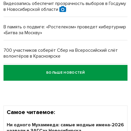
Видеозапись обеспечит прозрачность выборов в Госдуму
в Новосибирской области
Новосибирский преподаватель с женой вошли в топ-16
многодетных в России
В память о подвиге: «Ростелеком» проведет кибертурнир
«Битва за Москву»
Обновлённое отделение ВТБ открылось в Искитиме
700 участников соберёт Сбер на Всероссийский слёт
волонтёров в Красноярске
БОЛЬШЕ НОВОСТЕЙ
Честный выбор: видеонаблюдение обеспечит
объективность результатов ЕДГ в Новосибирской
области
Самое читаемое:
Ни одного Мухаммеда: самые модные имена-2026
назвали в ЗАГСах Новосибирска