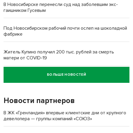
В Новосибирске перенесли суд над заболевшим экс-
гаишником Гусевым
Под Новосибирском рабочий почти ослеп на шоколадной
фабрике
Житель Купино получил 200 тыс. рублей за смерть
матери от COVID-19
БОЛЬШЕ НОВОСТЕЙ
Новосибирский суд наказал водителя за смерть
пенсионерки на вокзале
Новости партнеров
«Мы живём на пастбище!»: в новосибирском селе лошади
терроризируют жителей
В ЖК «Гренландия» впервые клиентские дни от крупного
девелопера — группы компаний «СОЮЗ»
Инвалид получил условный срок за избиение врачей
протезом под Новосибирском