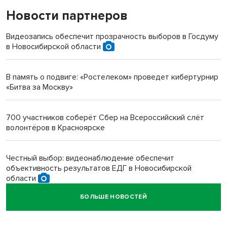
Новости партнеров
«Мы живём на пастбище!»: в новосибирском селе лошади
терроризируют жителей
Видеозапись обеспечит прозрачность выборов в Госдуму
в Новосибирской области
Инвалид получил условный срок за избиение врачей
протезом под Новосибирском
В память о подвиге: «Ростелеком» проведет кибертурнир
«Битва за Москву»
Новосибирский преподаватель с женой вошли в топ-16
многодетных в России
700 участников соберёт Сбер на Всероссийский слёт
волонтёров в Красноярске
Обновлённое отделение ВТБ открылось в Искитиме
Честный выбор: видеонаблюдение обеспечит
объективность результатов ЕДГ в Новосибирской
области
БОЛЬШЕ НОВОСТЕЙ
Кибертанки пошли в бой: «Ростелеком» объявляет
участников «Битвы заводов» от Новосибирской