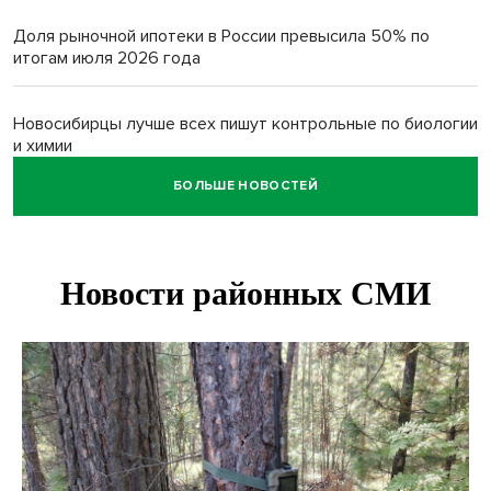
Доля рыночной ипотеки в России превысила 50% по
итогам июля 2026 года
Новосибирцы лучше всех пишут контрольные по биологии
и химии
БОЛЬШЕ НОВОСТЕЙ
Нейросеть для диагностики депрессии в крови создали в
Новосибирске
Двум бойцам СВО после минно-взрывной травмы
«оживили» нервы в Новосибирске
Персидский ковер «108 шахов» впервые вывезли из музея
Востока в Новосибирск
Актриса из Новосибирска Евгения Туркова сыграла мать