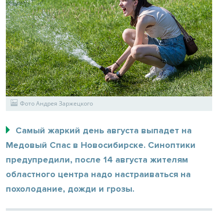
Фото Андрея Заржецкого
Самый жаркий день августа выпадет на
Медовый Спас в Новосибирске. Синоптики
предупредили, после 14 августа жителям
областного центра надо настраиваться на
похолодание, дожди и грозы.