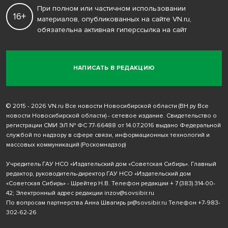
При полном или частичном использовании
16+
материалов, опубликованных на сайте VN.ru,
обязательна активная гиперссылка на сайт
НАПИСАТЬ В РЕДАКЦИЮ
© 2015 - 2026 VN.ru Все новости Новосибирской области (ВН.ру Все
новости Новосибирской области) - сетевое издание. Свидетельство о
регистрации СМИ ЭЛ № ФС 77-66488 от 14.07.2016 выдано Федеральной
службой по надзору в сфере связи, информационных технологий и
массовых коммуникаций (Роскомнадзор)
Учредитель ГАУ НСО «Издательский дом «Советская Сибирь». Главный
редактор, руководитель-директор ГАУ НСО «Издательский дом
«Советская Сибирь» - Шрейтер Н.В. Телефон редакции
+ 7 (383) 314-00-
42
; Электронный адрес редакции
inzov@sovsibir.ru
По вопросам партнерства Анна Швагирь
pr@sovsibir.ru
Телефон
+7-983-
302-62-26