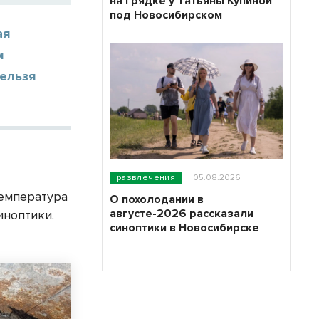
на грядке у Татьяны Купиной
под Новосибирском
ая
м
нельзя
развлечения
05.08.2026
температура
О похолодании в
августе-2026 рассказали
синоптики.
синоптики в Новосибирске