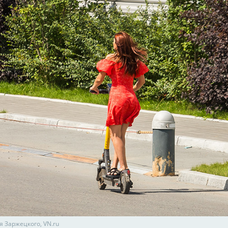
я Заржецкого, VN.ru