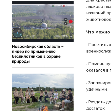
Для кресть
ласково на
названий пр
животноводо
Что можно 
· Посетить 
военнослуж
· Помочь н
оказался в
· Запланир
удачными.
· Раздать д
достаток.