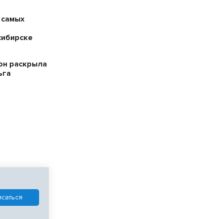
 самых
сибирске
он раскрыла
ьга