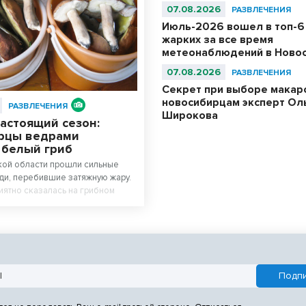
07.08.2026
РАЗВЛЕЧЕНИЯ
Июль-2026 вошел в топ-6
жарких за все время
метеонаблюдений в Ново
07.08.2026
РАЗВЛЕЧЕНИЯ
Секрет при выборе макар
новосибирцам эксперт Ол
РАЗВЛЕЧЕНИЯ
Широкова
астоящий сезон:
рцы ведрами
 белый гриб
кой области прошли сильные
и, перебившие затяжную жару.
иятно сказалась на грибном
сах региона начался настоящий
дают любители тихой охоты.