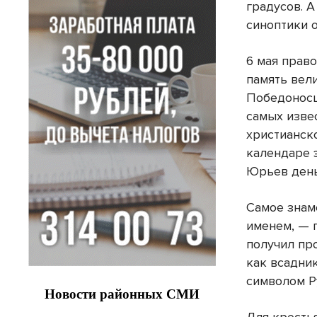
градусов. 
синоптики 
6 мая прав
память вел
Победоносц
самых изве
христианск
календаре 
Юрьев день
Самое знаме
именем, — 
получил пр
как всадник
символом Р