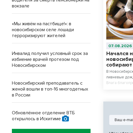
водителя за смерть пенсионерки на
вокзале
«Мы живём на пастбище!»: в
новосибирском селе лошади
терроризируют жителей
07.08.2026
Начался н
Инвалид получил условный срок за
новосиби
избиение врачей протезом под
собирают
Новосибирском
В Новосибирс
ливневые дожд
Новосибирский преподаватель с
Влага благопр
женой вошли в топ-16 многодетных
сезоне — в ле
сезон, утверж
в России
Обновлённое отделение ВТБ
открылось в Искитиме