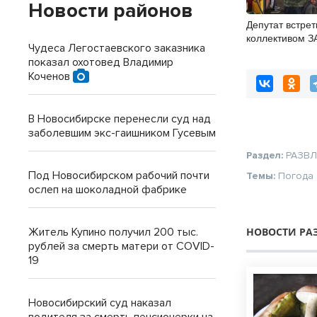
Новости районов
Депутат встрет
коллективом З
Чудеса Легостаевского заказника
Изесское” в Р
показал охотовед Владимир
Коченов
В Новосибирске перенесли суд над
заболевшим экс-гаишником Гусевым
Раздел:
РАЗВ
Под Новосибирском рабочий почти
Темы:
Погода
ослеп на шоколадной фабрике
Житель Купино получил 200 тыс.
НОВОСТИ РА
рублей за смерть матери от COVID-
19
Новосибирский суд наказал