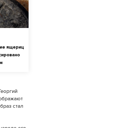
ие ящериц
сировано
м
Георгий
зображают
образ стал