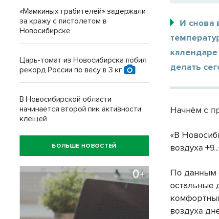
«Мамкиных грабителей» задержали
за кражу с пистолетом в
И снова 
Новосибирске
температур
календаре 
Царь-томат из Новосибирска побил
делать сег
рекорд России по весу в 3 кг
В Новосибирской области
начинается второй пик активности
Начнём с п
клещей
«В Новосиб
БОЛЬШЕ НОВОСТЕЙ
воздуха +9.
По данным 
остальные 
комфортным
воздуха дне