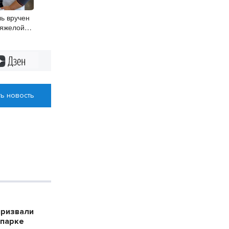
ь вручен
тяжелой
 Новосибирске
Дзен
ь новость
призвали
опарке