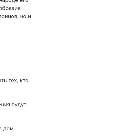
народе его
образие
воинов, но и
ь тех, кто
ения будут
в дом