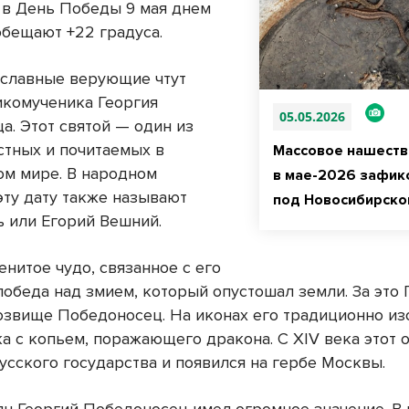
А в День Победы 9 мая днем
обещают +22 градуса.
ославные верующие чтут
икомученика Георгия
05.05.2026
а. Этот святой — один из
стных и почитаемых в
Массовое нашеств
ом мире. В народном
в мае-2026 зафик
эту дату также называют
под Новосибирско
 или Егорий Вешний.
нитое чудо, связанное с его
победа над змием, который опустошал земли. За это 
озвище Победоносец. На иконах его традиционно и
а с копьем, поражающего дракона. С XIV века этот 
усского государства и появился на гербе Москвы.