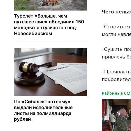
Чего нельз
· Ссоритьс
могли навл
· Сушить по
привлечь б
· Проявлят
покровител
Районные С