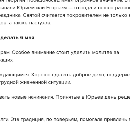
ян Георгий Победоносец имел огромное значение. В 
зывали Юрием или Егорьем — отсюда и пошло разно
аздника. Святой считается покровителем не только 
в, а также пастухов.
делать 6 мая
храм. Особое внимание стоит уделить молитве за
ащих.
уждающимся. Хорошо сделать доброе дело, поддержат
 трудной жизненной ситуации.
овать новые начинания. Принятые в Юрьев день реш
олги. Эта традиция, по поверьям, помогала привлечь 