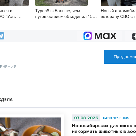
ился с
Турслёт «Больше, чем
Новый автомобил
АО “Усть-
путешествие» объединил 150
ветерану СВО с 
ТМ
молодых энтузиастов под
инвалидностью в
Новосибирском
Предложит
ЛЕЧЕНИЯ
ЗДЕЛА
07.08.2026
РАЗВЛЕЧЕНИЯ
Новосибирских дачников 
накормить животных в зо