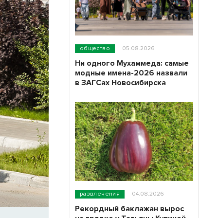
общество
05.08.2026
Ни одного Мухаммеда: самые
модные имена-2026 назвали
в ЗАГСах Новосибирска
развлечения
04.08.2026
Рекордный баклажан вырос