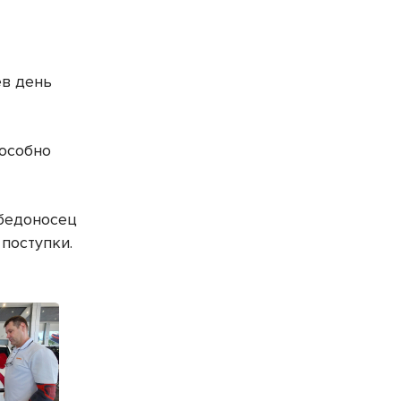
ев день
пособно
обедоносец
поступки.