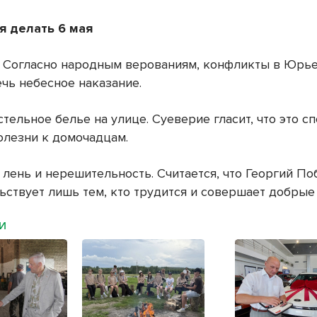
я делать 6 мая
я. Согласно народным верованиям, конфликты в Юрь
ечь небесное наказание.
стельное белье на улице. Суеверие гласит, что это с
олезни к домочадцам.
ь лень и нерешительность. Считается, что Георгий П
ьствует лишь тем, кто трудится и совершает добрые 
МИ