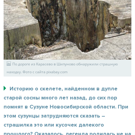
По дороге из Карасево в Шипуново обнаружили страшную
находку. Фото с сайта pixabay.com
Историю о скелете, найденном в дупле
старой сосны много лет назад, до сих пор
помнят в Сузуне Новосибирской области. При
этом сузунцы затрудняются сказать –
страшилка это или кусочек далекого
прошлого? Оказалось, легенда родилась не на