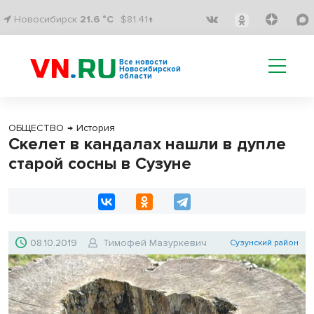
Новосибирск
21.6 °C
$81.41↑
Все новости
Новосибирской
области
ОБЩЕСТВО
→
История
Скелет в кандалах нашли в дупле
старой сосны в Сузуне
08.10.2019
Тимофей Мазуркевич
Сузунский район