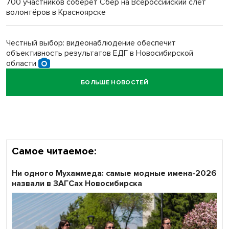
700 участников соберёт Сбер на Всероссийский слёт
волонтёров в Красноярске
Обновлённое отделение ВТБ открылось в Искитиме
Честный выбор: видеонаблюдение обеспечит
объективность результатов ЕДГ в Новосибирской
области
БОЛЬШЕ НОВОСТЕЙ
Кибертанки пошли в бой: «Ростелеком» объявляет
участников «Битвы заводов» от Новосибирской
области
Самое читаемое:
Ни одного Мухаммеда: самые модные имена-2026
назвали в ЗАГСах Новосибирска