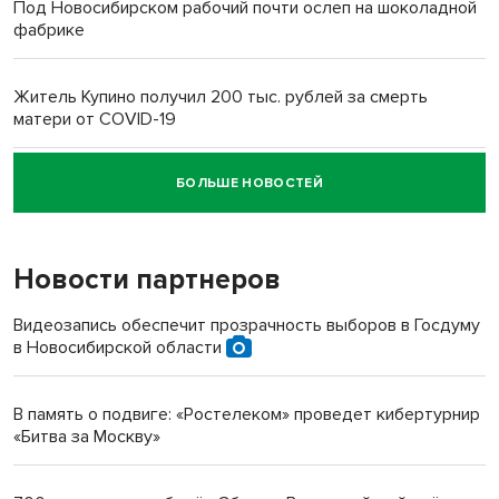
Под Новосибирском рабочий почти ослеп на шоколадной
фабрике
Житель Купино получил 200 тыс. рублей за смерть
матери от COVID-19
БОЛЬШЕ НОВОСТЕЙ
Новосибирский суд наказал водителя за смерть
пенсионерки на вокзале
Новости партнеров
«Мы живём на пастбище!»: в новосибирском селе лошади
терроризируют жителей
Видеозапись обеспечит прозрачность выборов в Госдуму
в Новосибирской области
Инвалид получил условный срок за избиение врачей
протезом под Новосибирском
В память о подвиге: «Ростелеком» проведет кибертурнир
«Битва за Москву»
Новосибирский преподаватель с женой вошли в топ-16
многодетных в России