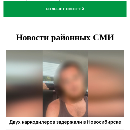
БОЛЬШЕ НОВОСТЕЙ
Новосибирских школьников обязали кормить
морепродуктами с 1 сентября
Июль-2026 вошел в топ-6 самых жарких за все время
метеонаблюдений в Новосибирске
Секрет при выборе макарон раскрыла новосибирцам
эксперт Ольга Широкова
Перец-змея вырос в огороде жительницы
Каргата