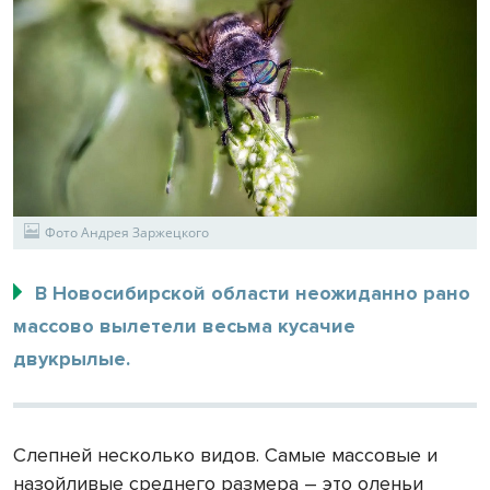
Фото Андрея Заржецкого
В Новосибирской области неожиданно рано
массово вылетели весьма кусачие
двукрылые.
Слепней несколько видов. Самые массовые и
назойливые среднего размера – это оленьи