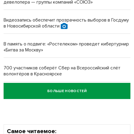
девелопера — группы компаний «СОЮЗ»
Инвалид получил условный срок за избиение врачей
протезом под Новосибирском
Видеозапись обеспечит прозрачность выборов в Госдуму
в Новосибирской области
Новосибирский преподаватель с женой вошли в топ-16
многодетных в России
В память о подвиге: «Ростелеком» проведет кибертурнир
«Битва за Москву»
Обновлённое отделение ВТБ открылось в Искитиме
700 участников соберёт Сбер на Всероссийский слёт
волонтёров в Красноярске
БОЛЬШЕ НОВОСТЕЙ
Честный выбор: видеонаблюдение обеспечит
объективность результатов ЕДГ в Новосибирской
области
Самое читаемое: