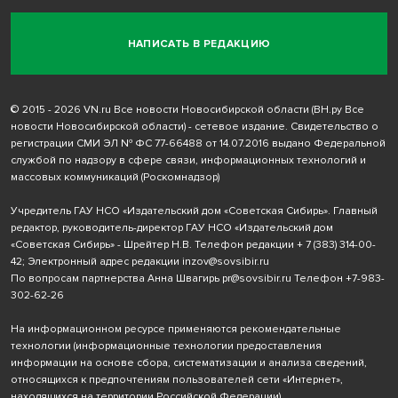
НАПИСАТЬ В РЕДАКЦИЮ
© 2015 - 2026 VN.ru Все новости Новосибирской области (ВН.ру Все
новости Новосибирской области) - сетевое издание. Свидетельство о
регистрации СМИ ЭЛ № ФС 77-66488 от 14.07.2016 выдано Федеральной
службой по надзору в сфере связи, информационных технологий и
массовых коммуникаций (Роскомнадзор)
Учредитель ГАУ НСО «Издательский дом «Советская Сибирь». Главный
редактор, руководитель-директор ГАУ НСО «Издательский дом
«Советская Сибирь» - Шрейтер Н.В. Телефон редакции
+ 7 (383) 314-00-
42
; Электронный адрес редакции
inzov@sovsibir.ru
По вопросам партнерства Анна Швагирь
pr@sovsibir.ru
Телефон
+7-983-
302-62-26
На информационном ресурсе применяются рекомендательные
технологии
(информационные технологии предоставления
информации на основе сбора, систематизации и анализа сведений,
относящихся к предпочтениям пользователей сети «Интернет»,
находящихся на территории Российской Федерации).