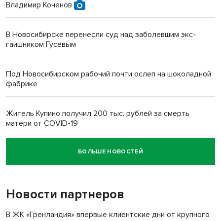
Владимир Коченов
В Новосибирске перенесли суд над заболевшим экс-
гаишником Гусевым
Под Новосибирском рабочий почти ослеп на шоколадной
фабрике
Житель Купино получил 200 тыс. рублей за смерть
матери от COVID-19
БОЛЬШЕ НОВОСТЕЙ
Новосибирский суд наказал водителя за смерть
пенсионерки на вокзале
Новости партнеров
«Мы живём на пастбище!»: в новосибирском селе лошади
терроризируют жителей
В ЖК «Гренландия» впервые клиентские дни от крупного