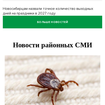
Новосибирцам назвали точное количество выходных
дней на праздники в 2027 году
БОЛЬШЕ НОВОСТЕЙ
Годовалый ребёнок оказался заперт в автомобиле в
Новосибирске
Всем миром: жители новосибирской деревни помогли
найти пропавшего мальчика
Новосибирцам объяснили новые правила сверхурочной
работы
Новосибирский пенсионер насмерть забил тростью
пьющего сына подруги