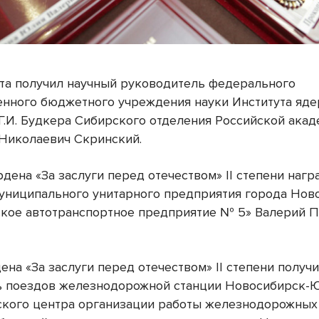
та получил научный руководитель федерального
енного бюджетного учреждения науки Института яд
 Г.И. Будкера Сибирского отделения Российской акад
Николаевич Скринский.
дена «За заслуги перед отечеством» II степени наг
униципального унитарного предприятия города Нов
кое автотранспортное предприятие № 5» Валерий 
на «За заслуги перед отечеством» II степени получ
ь поездов железнодорожной станции Новосибирск
кого центра организации работы железнодорожных