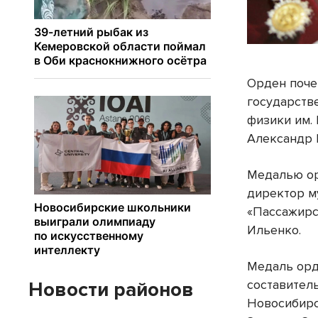
Орден поче
государств
физики им.
Александр 
Медалью ор
директор м
«Пассажирс
Ильенко.
Медаль орде
составител
Новости районов
Новосибирс