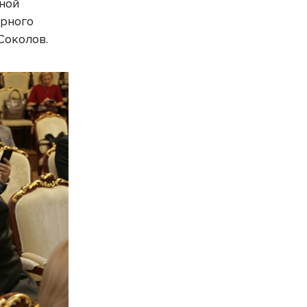
ной
ерного
Соколов.