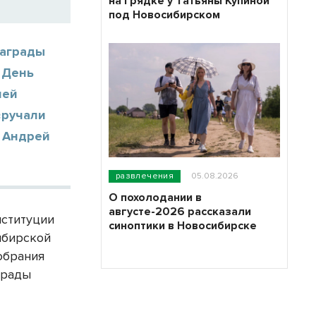
на грядке у Татьяны Купиной
под Новосибирском
награды
 День
лей
вручали
я Андрей
развлечения
05.08.2026
О похолодании в
августе-2026 рассказали
нституции
синоптики в Новосибирске
ибирской
обрания
грады