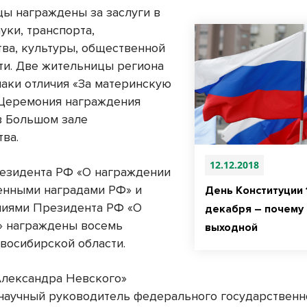
ы награждены за заслуги в
уки, транспорта,
тва, культуры, общественной
ти. Две жительницы региона
наки отличия «За материнскую
 Церемония награждения
в Большом зале
тва.
12.12.2018
езидента РФ «О награждении
енными наградами РФ» и
День Конституции 
иями Президента РФ «О
декабря – почему
» награждены восемь
выходной
восибирской области.
лександра Невского»
научный руководитель федерального государственн