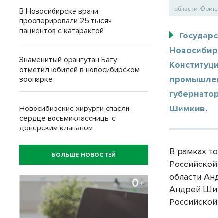
области Юрию 
В Новосибирске врачи
прооперировали 25 тысяч
пациентов с катарактой
Государ
Новосибир
Знаменитый орангутан Бату
Конституци
отметил юбилей в новосибирском
промышлен
зоопарке
губернато
Шимкив.
Новосибирские хирурги спасли
сердце восьмиклассницы с
донорским клапаном
В рамках т
БОЛЬШЕ НОВОСТЕЙ
Российской
области Ан
Андрей Шим
Российской