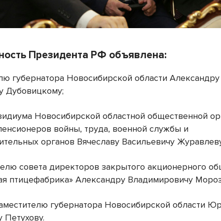
ность Президента РФ объявлена:
елю губернатора Новосибирской области Александру
у Дубовицкому;
езидиума Новосибирской областной общественной о
пенсионеров войны, труда, военной службы и
ительных органов Вячеславу Васильевичу Журавлеву
телю совета директоров закрытого акционерного об
ая птицефабрика» Александру Владимировичу Мороз
заместителю губернатора Новосибирской области Ю
 Петухову.