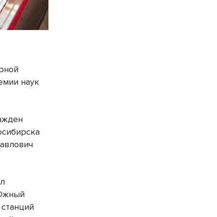
ерной
емии наук
ражден
осибирска
Павлович
ил
-Южный
 станций