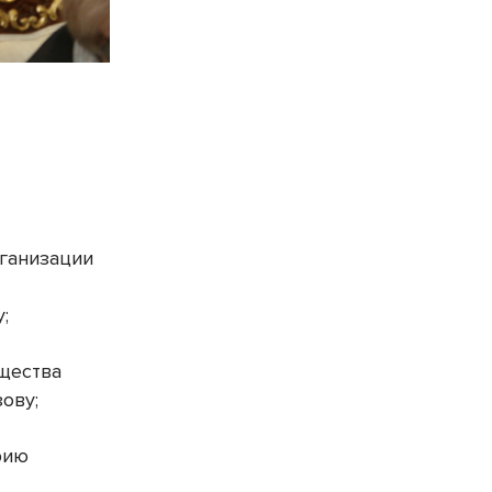
рганизации
;
щества
ову;
рию