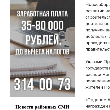
Новосибирц
развитии на
строительс
деятельнос
получили з
доблесть».
проходила 
правительс
Указами Пр
государств
распоряжен
поощрении
жителей Но
«Орденом А
награжден 