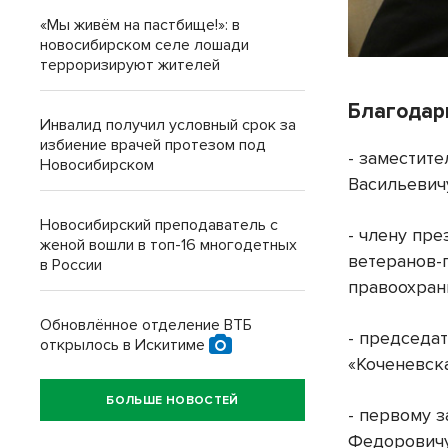
«Мы живём на пастбище!»: в
новосибирском селе лошади
терроризируют жителей
Благодар
Инвалид получил условный срок за
избиение врачей протезом под
- заместит
Новосибирском
Васильевич
Новосибирский преподаватель с
- члену пр
женой вошли в топ-16 многодетных
ветеранов-
в России
правоохран
Обновлённое отделение ВТБ
- председа
открылось в Искитиме
«Коченевск
БОЛЬШЕ НОВОСТЕЙ
- первому 
Федоровичу