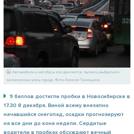
Автомобили и автобусы еле двигаются, пытаясь выбраться с
заснеженных улиц города. Фото Алексея Танюшина
9 баллов достигли пробки в Новосибирске в
17.30 8 декабря. Виной всему внезапно
начавшийся снегопад, осадки прогнозируют
на все дни до кона недели. Сердитые
водители в пробках обсуждают вечный