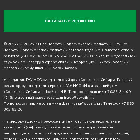
НАПИСАТЬ В РЕДАКЦИЮ
© 2015 - 2026 VN.ru Все новости Новосибирской области (ВН.ру Все
новости Новосибирской области) - сетевое издание. Свидетельство о
регистрации СМИ ЭЛ № ФС 77-66488 от 14.07.2016 выдано Федеральной
службой по надзору в сфере связи, информационных технологий и
массовых коммуникаций (Роскомнадзор)
Учредитель ГАУ НСО «Издательский дом «Советская Сибирь». Главный
редактор, руководитель-директор ГАУ НСО «Издательский дом
«Советская Сибирь» - Шрейтер Н.В. Телефон редакции
+ 7 (383) 314-00-
42
; Электронный адрес редакции
inzov@sovsibir.ru
По вопросам партнерства Анна Швагирь
pr@sovsibir.ru
Телефон
+7-983-
302-62-26
На информационном ресурсе применяются рекомендательные
технологии
(информационные технологии предоставления
информации на основе сбора, систематизации и анализа сведений,
относящихся к предпочтениям пользователей сети «Интернет»,