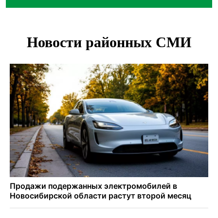
В Новосибирске минздрав объявил бесплатную
диспансеризацию для 65-летних
В Новосибирске врачи прооперировали 25 тысяч
пациентов с катарактой
Знаменитый орангутан Бату отметил юбилей в
новосибирском зоопарке
Новосибирские хирурги спасли сердце восьмиклассницы
с донорским клапаном