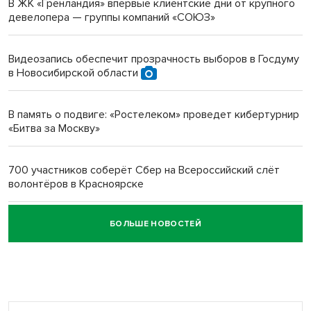
В ЖК «Гренландия» впервые клиентские дни от крупного
девелопера — группы компаний «СОЮЗ»
Инвалид получил условный срок за избиение врачей
протезом под Новосибирском
Видеозапись обеспечит прозрачность выборов в Госдуму
в Новосибирской области
Новосибирский преподаватель с женой вошли в топ-16
многодетных в России
В память о подвиге: «Ростелеком» проведет кибертурнир
«Битва за Москву»
Обновлённое отделение ВТБ открылось в Искитиме
700 участников соберёт Сбер на Всероссийский слёт
волонтёров в Красноярске
БОЛЬШЕ НОВОСТЕЙ
Честный выбор: видеонаблюдение обеспечит
объективность результатов ЕДГ в Новосибирской
области