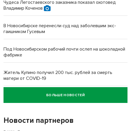
Чудеса Легостаевского заказника показал охотовед
Владимир Коченов
В Новосибирске перенесли суд над заболевшим экс-
гаишником Гусевым
Под Новосибирском рабочий почти ослеп на шоколадной
фабрике
Житель Купино получил 200 тыс. рублей за смерть
матери от COVID-19
БОЛЬШЕ НОВОСТЕЙ
Новосибирский суд наказал водителя за смерть
пенсионерки на вокзале
Новости партнеров
«Мы живём на пастбище!»: в новосибирском селе лошади
терроризируют жителей