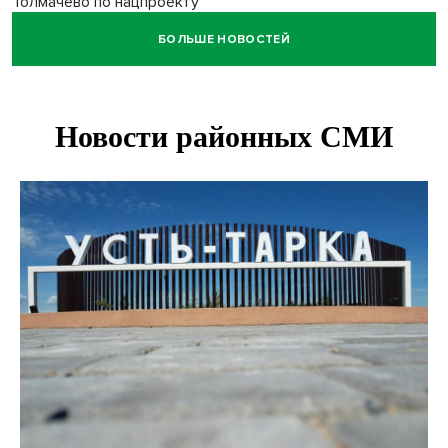
Толмачево по нацпроекту
БОЛЬШЕ НОВОСТЕЙ
В Новосибирске зафиксирован рост заболеваемости
энтеровирусной инфекцией
В Новосибирске осудили внука за продажу дедова ружья
псевдо-мигранту
В Новосибирске по КРТ сдали первую очередь
миниполиса «Фора»
О пустырях в центре Новосибирска из-за лимита
площади КРТ предупредили эксперты