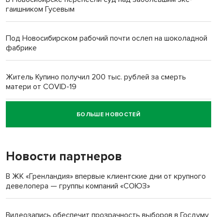
гаишником Гусевым
Под Новосибирском рабочий почти ослеп на шоколадной
фабрике
Житель Купино получил 200 тыс. рублей за смерть
матери от COVID-19
БОЛЬШЕ НОВОСТЕЙ
Новосибирский суд наказал водителя за смерть
пенсионерки на вокзале
Новости партнеров
«Мы живём на пастбище!»: в новосибирском селе лошади
терроризируют жителей
В ЖК «Гренландия» впервые клиентские дни от крупного
девелопера — группы компаний «СОЮЗ»
Инвалид получил условный срок за избиение врачей
протезом под Новосибирском
Видеозапись обеспечит прозрачность выборов в Госдуму