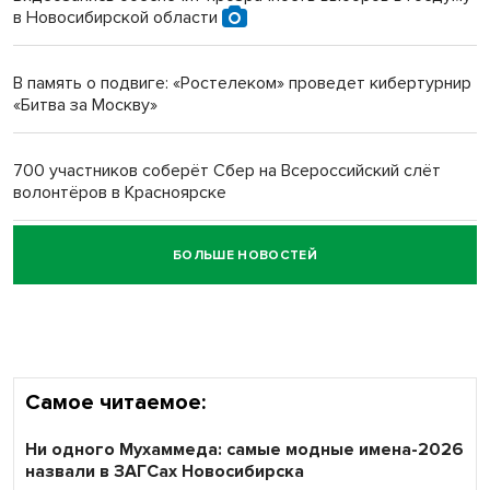
в Новосибирской области
Новосибирский преподаватель с женой вошли в топ-16
многодетных в России
В память о подвиге: «Ростелеком» проведет кибертурнир
«Битва за Москву»
Обновлённое отделение ВТБ открылось в Искитиме
700 участников соберёт Сбер на Всероссийский слёт
волонтёров в Красноярске
БОЛЬШЕ НОВОСТЕЙ
Честный выбор: видеонаблюдение обеспечит
объективность результатов ЕДГ в Новосибирской
области
Самое читаемое:
Ни одного Мухаммеда: самые модные имена-2026
назвали в ЗАГСах Новосибирска