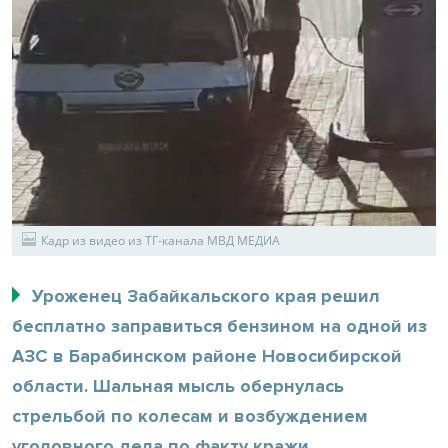
Кадр из видео из ТГ-канала МВД МЕДИА
Уроженец Забайкальского края решил
бесплатно заправиться бензином на одной из
АЗС в Барабинском районе Новосибирской
области. Шальная мысль обернулась
стрельбой по колесам и возбуждением
уголовного дела по факту кражи.