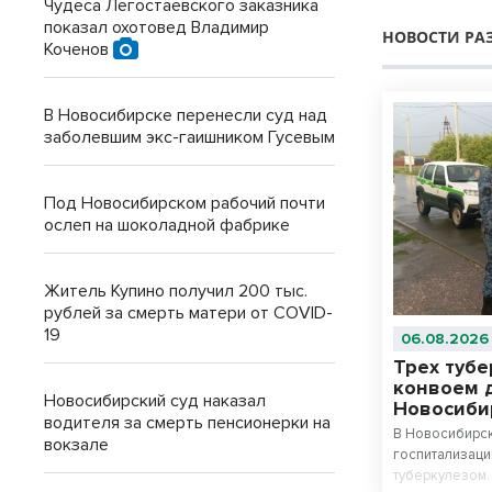
Чудеса Легостаевского заказника
показал охотовед Владимир
НОВОСТИ РА
Коченов
В Новосибирске перенесли суд над
заболевшим экс-гаишником Гусевым
Под Новосибирском рабочий почти
ослеп на шоколадной фабрике
Житель Купино получил 200 тыс.
рублей за смерть матери от COVID-
19
06.08.2026
Трех туб
конвоем 
Новосибирский суд наказал
Новосиби
водителя за смерть пенсионерки на
В Новосибирск
вокзале
госпитализаци
туберкулезом.