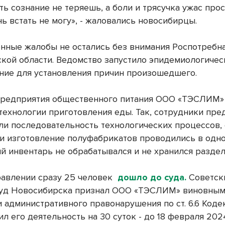
ь сознание не теряешь, а боли и трясучка ужас прост
ь встать не могу», - жаловались новосибирцы.
нные жалобы не остались без внимания Роспотребн
кой области. Ведомство запустило эпидемиологичес
ние для установления причин произошедшего.
редприятия общественного питания ООО «ТЭСЛИМ»
технологии приготовления еды. Так, сотрудники пре
ли последовательность технологических процессов,
и изготовление полуфабрикатов проводились в одно
й инвентарь не обрабатывался и не хранился раздел
равлении сразу 25 человек
дошло до суда.
Советск
уд Новосибирска признал ООО «ТЭСЛИМ» виновным
 административного правонарушения по ст. 6.6 Коде
л его деятельность на 30 суток - до 18 февраля 202