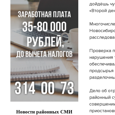
дойдёшь чут
«Второй ден
Многочисле
Новосибирс
расследова
Проверка п
нарушения 
обеспечива
продсырья 
разделочны
Дело об от
районный с
совершении
приостанови