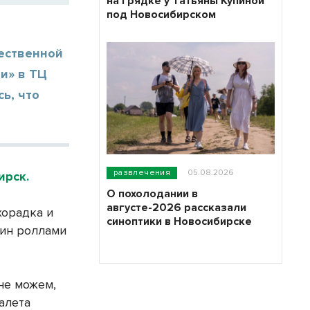
на грядке у Татьяны Купиной
под Новосибирском
чественной
ри» в ТЦ
ь, что
развлечения
05.08.2026
ирск.
О похолодании в
августе-2026 рассказали
хорадка и
синоптики в Новосибирске
жин роллами
не можем,
алета