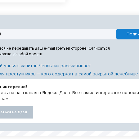
ужающим и отказывались
ение.
тся не передавать Ваш e-mail третьей стороне. Отписаться
 можно в любой момент
й маньяк: капитан Чеплыгин рассказывает
ля преступников – кого содержат в самой закрытой лечебнице
о интересно?
есь на наш канал в Яндекс. Дзен. Все самые интересные новост
 там.
аться на Дзен