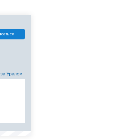
 за Уралом
и