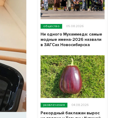
общество
05.08.2026
Ни одного Мухаммеда: самые
модные имена-2026 назвали
в ЗАГСах Новосибирска
развлечения
04.08.2026
Рекордный баклажан вырос