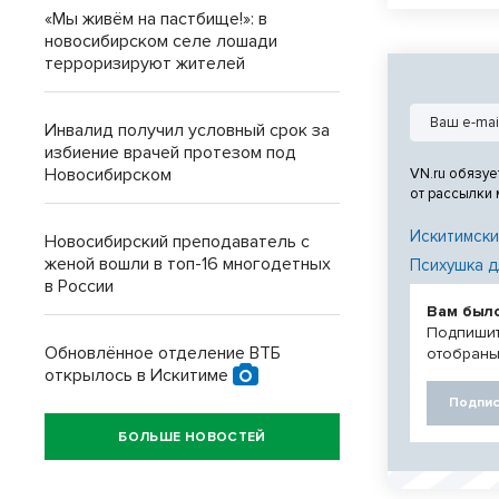
опасность окр
«Мы живём на пастбище!»: в
проходить леч
новосибирском селе лошади
терроризируют жителей
Инвалид получил условный срок за
избиение врачей протезом под
Новосибирском
VN.ru обязуе
от рассылки
Искитимски
Новосибирский преподаватель с
женой вошли в топ-16 многодетных
Психушка д
в России
Вам был
Подпишит
Обновлённое отделение ВТБ
отобраны
открылось в Искитиме
Подпис
БОЛЬШЕ НОВОСТЕЙ