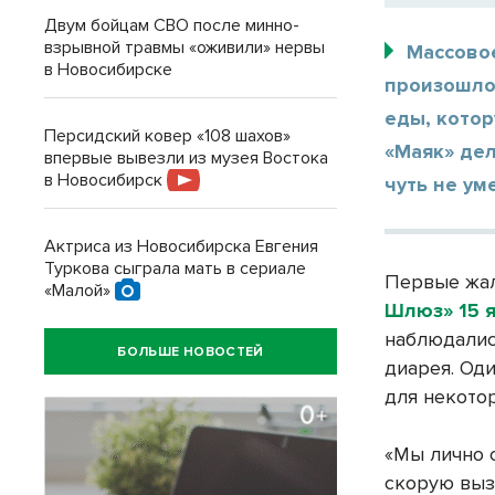
Двум бойцам СВО после минно-
взрывной травмы «оживили» нервы
Массово
в Новосибирске
произошло
еды, котор
Персидский ковер «108 шахов»
«Маяк» дел
впервые вывезли из музея Востока
в Новосибирск
чуть не ум
Актриса из Новосибирска Евгения
Туркова сыграла мать в сериале
Первые жал
«Малой»
Шлюз» 15 
наблюдалис
БОЛЬШЕ НОВОСТЕЙ
диарея. Оди
для некото
«Мы лично 
скорую выз