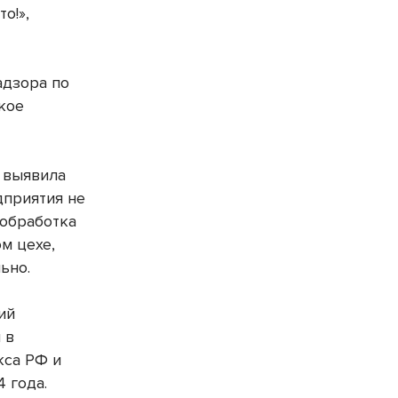
о!»,
адзора по
кое
 выявила
дприятия не
 обработка
м цехе,
ьно.
ий
 в
кса РФ и
4 года.