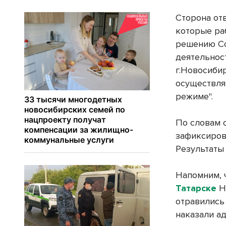
Сторона отв
которые ра
решению Со
деятельнос
г.Новосибир
осуществля
режиме".
По словам 
зафиксиров
Результаты 
Напомним, 
Татарске
Н
отравились
наказали а