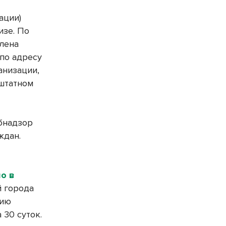
ации)
изе. По
лена
по адресу
анизации,
штатном
ебнадзор
ждан.
о в
й города
цию
30 суток.