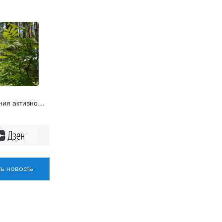
ния активно
бласти
Дзен
ь новость