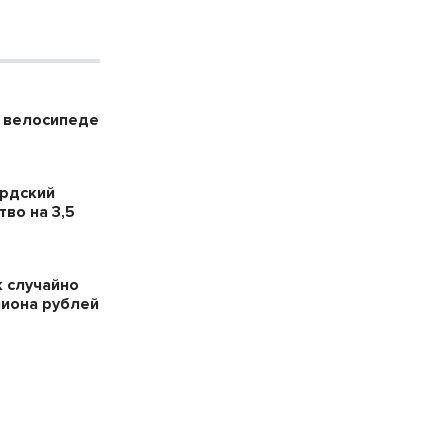
а велосипеде
ердский
во на 3,5
 случайно
лиона рублей