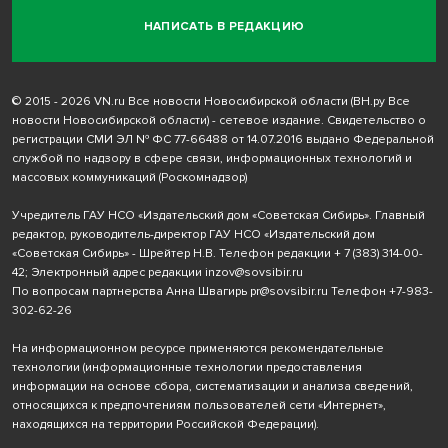
НАПИСАТЬ В РЕДАКЦИЮ
© 2015 - 2026 VN.ru Все новости Новосибирской области (ВН.ру Все
новости Новосибирской области) - сетевое издание. Свидетельство о
регистрации СМИ ЭЛ № ФС 77-66488 от 14.07.2016 выдано Федеральной
службой по надзору в сфере связи, информационных технологий и
массовых коммуникаций (Роскомнадзор)
Учредитель ГАУ НСО «Издательский дом «Советская Сибирь». Главный
редактор, руководитель-директор ГАУ НСО «Издательский дом
«Советская Сибирь» - Шрейтер Н.В. Телефон редакции
+ 7 (383) 314-00-
42
; Электронный адрес редакции
inzov@sovsibir.ru
По вопросам партнерства Анна Швагирь
pr@sovsibir.ru
Телефон
+7-983-
302-62-26
На информационном ресурсе применяются рекомендательные
технологии
(информационные технологии предоставления
информации на основе сбора, систематизации и анализа сведений,
относящихся к предпочтениям пользователей сети «Интернет»,
находящихся на территории Российской Федерации).