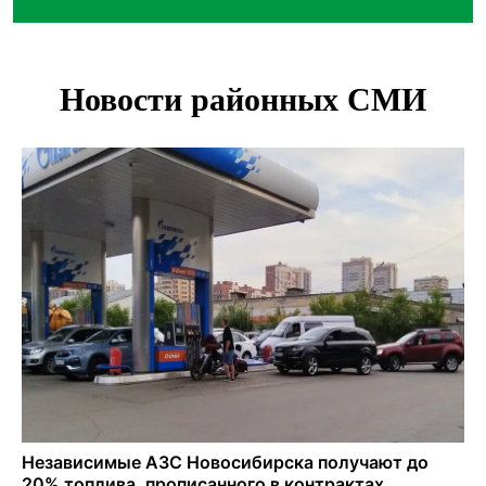
Персидский ковер «108 шахов» впервые вывезли из музея
Востока в Новосибирск
Актриса из Новосибирска Евгения Туркова сыграла мать
в сериале «Малой»
Трех туберкулезников под конвоем доставили в
больницу Новосибирской области
В Новосибирске курьер на велосипеде сломал ребенку
ключицу