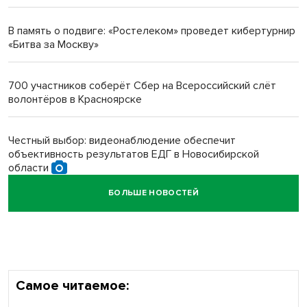
протезом под Новосибирском
В память о подвиге: «Ростелеком» проведет кибертурнир
«Битва за Москву»
Новосибирский преподаватель с женой вошли в топ-16
многодетных в России
700 участников соберёт Сбер на Всероссийский слёт
волонтёров в Красноярске
Обновлённое отделение ВТБ открылось в Искитиме
Честный выбор: видеонаблюдение обеспечит
объективность результатов ЕДГ в Новосибирской
области
БОЛЬШЕ НОВОСТЕЙ
Кибертанки пошли в бой: «Ростелеком» объявляет
участников «Битвы заводов» от Новосибирской
области
Самое читаемое: