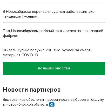
В Новосибирске перенесли суд над заболевшим экс-
гаишником Гусевым
Под Новосибирском рабочий почти ослеп на шоколадной
фабрике
Житель Купино получил 200 тыс. рублей за смерть
матери от COVID-19
БОЛЬШЕ НОВОСТЕЙ
Новосибирский суд наказал водителя за смерть
пенсионерки на вокзале
Новости партнеров
«Мы живём на пастбище!»: в новосибирском селе лошади
терроризируют жителей
Видеозапись обеспечит прозрачность выборов в Госдуму
в Новосибирской области
Инвалид получил условный срок за избиение врачей