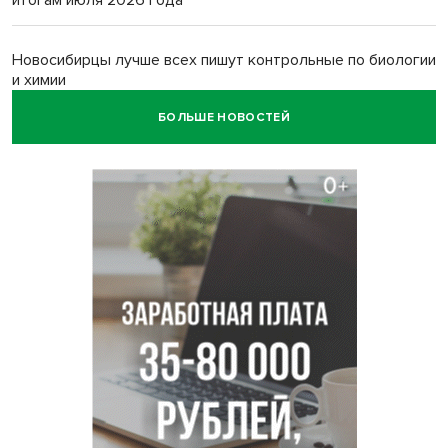
итогам июля 2026 года
Новосибирцы лучше всех пишут контрольные по биологии
и химии
БОЛЬШЕ НОВОСТЕЙ
Нейросеть для диагностики депрессии в крови создали в
Новосибирске
Двум бойцам СВО после минно-взрывной травмы
«оживили» нервы в Новосибирске
Персидский ковер «108 шахов» впервые вывезли из музея
Востока в Новосибирск
Актриса из Новосибирска Евгения Туркова сыграла мать
в сериале «Малой»