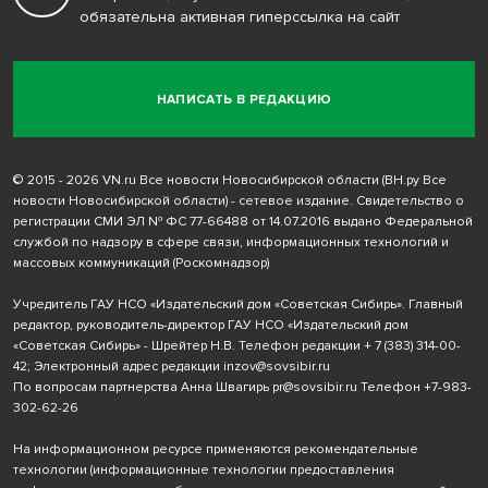
обязательна активная гиперссылка на сайт
НАПИСАТЬ В РЕДАКЦИЮ
© 2015 - 2026 VN.ru Все новости Новосибирской области (ВН.ру Все
новости Новосибирской области) - сетевое издание. Свидетельство о
регистрации СМИ ЭЛ № ФС 77-66488 от 14.07.2016 выдано Федеральной
службой по надзору в сфере связи, информационных технологий и
массовых коммуникаций (Роскомнадзор)
Учредитель ГАУ НСО «Издательский дом «Советская Сибирь». Главный
редактор, руководитель-директор ГАУ НСО «Издательский дом
«Советская Сибирь» - Шрейтер Н.В. Телефон редакции
+ 7 (383) 314-00-
42
; Электронный адрес редакции
inzov@sovsibir.ru
По вопросам партнерства Анна Швагирь
pr@sovsibir.ru
Телефон
+7-983-
302-62-26
На информационном ресурсе применяются рекомендательные
технологии
(информационные технологии предоставления