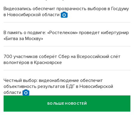
терроризируют жителей
Видеозапись обеспечит прозрачность выборов в Госдуму
в Новосибирской области
Инвалид получил условный срок за избиение врачей
протезом под Новосибирском
В память о подвиге: «Ростелеком» проведет кибертурнир
«Битва за Москву»
Новосибирский преподаватель с женой вошли в топ-16
многодетных в России
700 участников соберёт Сбер на Всероссийский слёт
волонтёров в Красноярске
Обновлённое отделение ВТБ открылось в Искитиме
Честный выбор: видеонаблюдение обеспечит
объективность результатов ЕДГ в Новосибирской
области
БОЛЬШЕ НОВОСТЕЙ
Кибертанки пошли в бой: «Ростелеком» объявляет
участников «Битвы заводов» от Новосибирской
области