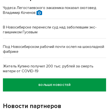
Чудеса Легостаевского заказника показал охотовед
Владимир Коченов
В Новосибирске перенесли суд над заболевшим экс-
гаишником Гусевым
Под Новосибирском рабочий почти ослеп на шоколадной
фабрике
Житель Купино получил 200 тыс. рублей за смерть
матери от COVID-19
БОЛЬШЕ НОВОСТЕЙ
Новосибирский суд наказал водителя за смерть
пенсионерки на вокзале
Новости партнеров
«Мы живём на пастбище!»: в новосибирском селе лошади