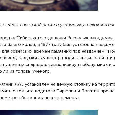
е следы советской эпохи в укромных уголках мегап
городке Сибирского отделения Россельхозакадемии,
го из его колец, в 1977 году был установлен весьма
 для советских времен памятник под названием «По
о поводу задумки скульптора ходят споры: то ли пти
з пушечных снарядов, символизируя победу мира и 
о ли из головы ученого.
мятник ЛАЗ установлен на вечную стоянку на террит
амять о том, что водители Бирюлин и Лопатин прошл
лометров без капитального ремонта.