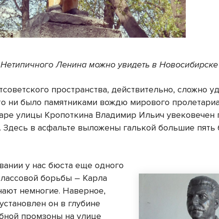
Нетипичного Ленина можно увидеть в Новосибирске
тсоветского пространства, действительно, сложно у
то ни было памятниками вождю мирового пролетариа
уаре улицы Кропоткина Владимир Ильич увековечен 
. Здесь в асфальте выложены галькой большие пять 
вании у нас бюста еще одного
классовой борьбы – Карла
нают немногие. Наверное,
 установлен он в глубине
ной промзоны на улице