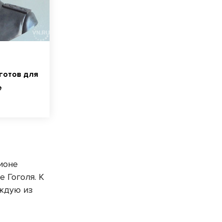
готов для
е
ионе
 Гоголя. К
аждую из