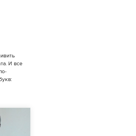
дивить
та. И все
по-
букв: