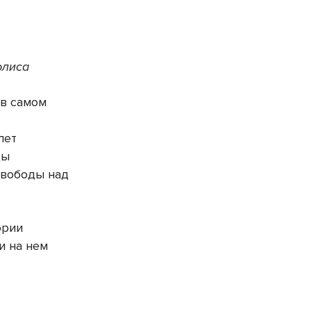
олиса
 в самом
лет
цы
свободы над
ории
и на нем