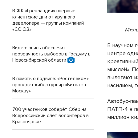
В ЖК «Гренландия» впервые
клиентские дни от крупного
девелопера — группы компаний
«СОЮЗ»
Милы
В научном 
Видеозапись обеспечит
центре одно
прозрачность выборов в Госдуму в
Новосибирской области
креативный
мыслей». П
вылетают и
В память о подвиге: «Ростелеком»
проведет кибертурнир «Битва за
насилием, т
Москву»
Автобус-па
ПАТП-4 в п
700 участников соберёт Сбер на
Всероссийский слёт волонтёров в
миллион ки
Красноярске