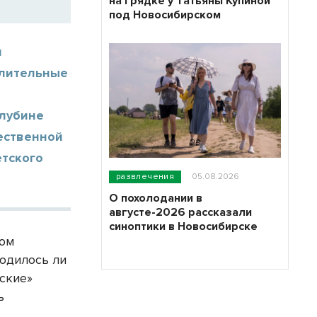
на грядке у Татьяны Купиной
под Новосибирском
л
илительные
глубине
ественной
етского
развлечения
05.08.2026
О похолодании в
августе-2026 рассказали
синоптики в Новосибирске
том
ходилось ли
еские»
ь