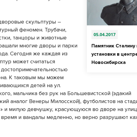
дворовые скульптуры –
турный феномен. Трубачи,
05.04.2017
стки, танцоры и животные
крашали многие дворы и парки
Памятник Сталину 
ода. Сегодня же каждая из
установки в центр
птур может считаться
Новосибирска
 достопримечательностью
она. К таковым мы можем
ливающихся детей на ул.
кого, мальчика без рук на Большевистской (эдакий
кий аналог Венеры Милосской), футболистов на стад
» и милую девчушку, красующуюся во дворе на улице
 время и вандалы медленно, но верно разрушают к