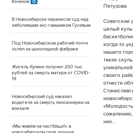
Коченов
Петухова.
В Новосибирске перенесли суд над
Советские 
заболевшим экс-гаишником Гусевым
целый куль
баскетболи
Под Новосибирском рабочий почти
когда-то у
ослеп на шоколадной фабрике
нашего гор
таких скуль
Житель Купино получил 200 тыс.
уникальной
рублей за смерть матери от COVID-
своего рай
19
отнести об
Станиславс
Новосибирский суд наказал
новосибирс
водителя за смерть пенсионерки на
«Молодость
вокзале
сожалению,
них…
«Мы живём на пастбище!»: в
новосибирском селе лошади