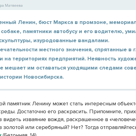
ра Матвеева
енный Ленин, бюст Маркса в промзоне, мемориа
собаке, памятники автобусу и его водителю, ум
скульптуры, изуродованные вандалами.
ечательности местного значения, спрятанные в 
 и на территориях предприятий. Неявность худож
не мешает им оставаться уходящими следами сов
 истории Новосибирска.
ой памятник Ленину может стать интересным объек
среды. Достаточно его раскрасить. Припомните, при
аз видеть изваяние вождя, раскрашенное в «человеч
 в золотой или серебряный? Нет? Тогда отправляйтес
у
(Бетонная, 14).