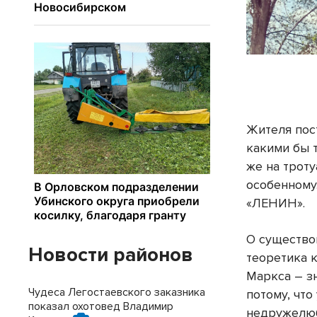
Жителя пос
какими бы 
же на трот
особенному
«ЛЕНИН».
О существо
Новости районов
теоретика 
Маркса – з
Чудеса Легостаевского заказника
потому, что
показал охотовед Владимир
недружелюб