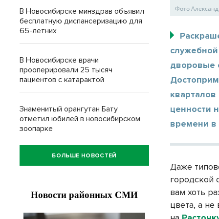
Фото Александ
В Новосибирске минздрав объявил
бесплатную диспансеризацию для
65-летних
Раскраш
служебной 
В Новосибирске врачи
дворовые 
прооперировали 25 тысяч
Достоприм
пациентов с катарактой
кварталов
ценности 
Знаменитый орангутан Бату
отметил юбилей в новосибирском
времени в
зоопарке
БОЛЬШЕ НОВОСТЕЙ
Даже типов
городской 
вам хоть р
цвета, а не
на
Расточк