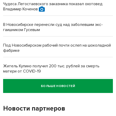
Чудеса Легостаевского заказника показал охотовед
Владимир Коченов
В Новосибирске перенесли суд над заболевшим экс-
гаишником Гусевым
Под Новосибирском рабочий почти ослеп на шоколадной
фабрике
Житель Купино получил 200 тыс. рублей за смерть
матери от COVID-19
БОЛЬШЕ НОВОСТЕЙ
Новосибирский суд наказал водителя за смерть
пенсионерки на вокзале
Новости партнеров
«Мы живём на пастбище!»: в новосибирском селе лошади
терроризируют жителей