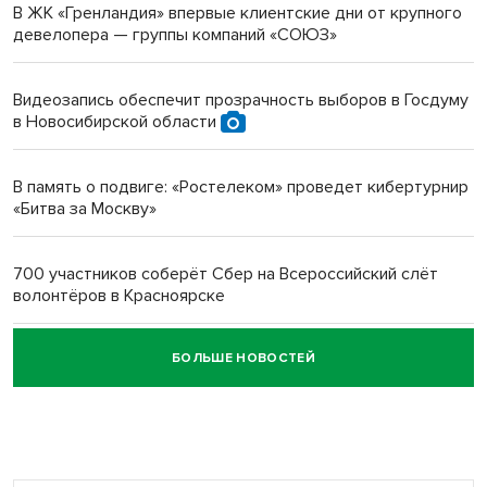
В ЖК «Гренландия» впервые клиентские дни от крупного
девелопера — группы компаний «СОЮЗ»
Инвалид получил условный срок за избиение врачей
протезом под Новосибирском
Видеозапись обеспечит прозрачность выборов в Госдуму
в Новосибирской области
Новосибирский преподаватель с женой вошли в топ-16
многодетных в России
В память о подвиге: «Ростелеком» проведет кибертурнир
«Битва за Москву»
Обновлённое отделение ВТБ открылось в Искитиме
700 участников соберёт Сбер на Всероссийский слёт
волонтёров в Красноярске
БОЛЬШЕ НОВОСТЕЙ
Честный выбор: видеонаблюдение обеспечит
объективность результатов ЕДГ в Новосибирской
области