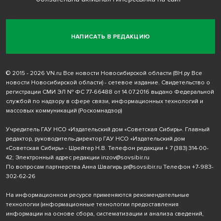
НАПИСАТЬ В РЕДАКЦИЮ
© 2015 - 2026 VN.ru Все новости Новосибирской области (ВН.ру Все
новости Новосибирской области) - сетевое издание. Свидетельство о
регистрации СМИ ЭЛ № ФС 77-66488 от 14.07.2016 выдано Федеральной
службой по надзору в сфере связи, информационных технологий и
массовых коммуникаций (Роскомнадзор)
Учредитель ГАУ НСО «Издательский дом «Советская Сибирь». Главный
редактор, руководитель-директор ГАУ НСО «Издательский дом
«Советская Сибирь» - Шрейтер Н.В. Телефон редакции
+ 7 (383) 314-00-
42
; Электронный адрес редакции
inzov@sovsibir.ru
По вопросам партнерства Анна Швагирь
pr@sovsibir.ru
Телефон
+7-983-
302-62-26
На информационном ресурсе применяются рекомендательные
технологии
(информационные технологии предоставления
информации на основе сбора, систематизации и анализа сведений,