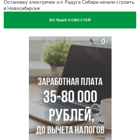
Остановку электричек о.п. Радуга Сибири начали строить
в Новосибирске
БОЛЬШЕ НОВОСТЕЙ
Транспортная прокуратура проверит S7 после инцидента
в аэропорту Норильска
500 литров ухи сварили новосибирцам на
Бугринском пляже
Под Новосибирском двое пострадали в ДТП с
перевернувшейся «ГАЗелью»
Легендарный хоккеист Тарасенко вернулся к брату в
Новосибирск