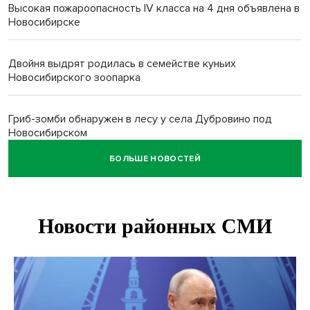
Высокая пожароопасность IV класса на 4 дня объявлена в
Новосибирске
Двойня выдрят родилась в семействе куньих
Новосибирского зоопарка
Гриб-зомби обнаружен в лесу у села Дубровино под
Новосибирском
БОЛЬШЕ НОВОСТЕЙ
ХК «Сибирь» подписал контракт с обладателем Кубка
Стэнли Евгением Кузнецовым
Отправил инвалида на СВО и получил его «посмертные»
выплаты адвокат из Черепаново
Андрей Травников поздравил новосибирцев с
юбилейным Днем строителя