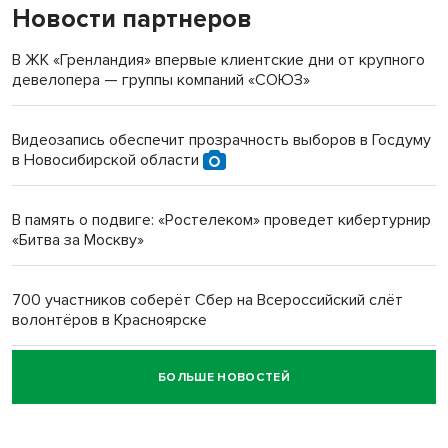
Новости партнеров
«Мы живём на пастбище!»: в новосибирском селе лошади
терроризируют жителей
В ЖК «Гренландия» впервые клиентские дни от крупного
девелопера — группы компаний «СОЮЗ»
Инвалид получил условный срок за избиение врачей
протезом под Новосибирском
Видеозапись обеспечит прозрачность выборов в Госдуму
в Новосибирской области
Новосибирский преподаватель с женой вошли в топ-16
многодетных в России
В память о подвиге: «Ростелеком» проведет кибертурнир
«Битва за Москву»
Обновлённое отделение ВТБ открылось в Искитиме
700 участников соберёт Сбер на Всероссийский слёт
волонтёров в Красноярске
БОЛЬШЕ НОВОСТЕЙ
Честный выбор: видеонаблюдение обеспечит
объективность результатов ЕДГ в Новосибирской
области