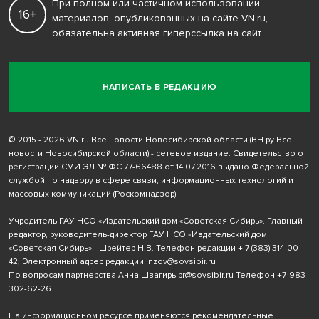
При полном или частичном использовании
16+
материалов, опубликованных на сайте VN.ru,
обязательна активная гиперссылка на сайт
НАПИСАТЬ В РЕДАКЦИЮ
© 2015 - 2026 VN.ru Все новости Новосибирской области (ВН.ру Все
новости Новосибирской области) - сетевое издание. Свидетельство о
регистрации СМИ ЭЛ № ФС 77-66488 от 14.07.2016 выдано Федеральной
службой по надзору в сфере связи, информационных технологий и
массовых коммуникаций (Роскомнадзор)
Учредитель ГАУ НСО «Издательский дом «Советская Сибирь». Главный
редактор, руководитель-директор ГАУ НСО «Издательский дом
«Советская Сибирь» - Шрейтер Н.В. Телефон редакции
+ 7 (383) 314-00-
42
; Электронный адрес редакции
inzov@sovsibir.ru
По вопросам партнерства Анна Швагирь
pr@sovsibir.ru
Телефон
+7-983-
302-62-26
На информационном ресурсе применяются рекомендательные