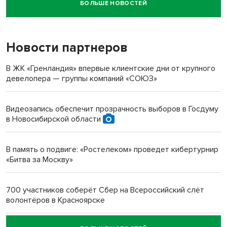
БОЛЬШЕ НОВОСТЕЙ
Новосибирский суд наказал водителя за смерть
пенсионерки на вокзале
Новости партнеров
«Мы живём на пастбище!»: в новосибирском селе лошади
терроризируют жителей
В ЖК «Гренландия» впервые клиентские дни от крупного
девелопера — группы компаний «СОЮЗ»
Инвалид получил условный срок за избиение врачей
протезом под Новосибирском
Видеозапись обеспечит прозрачность выборов в Госдуму
в Новосибирской области
Новосибирский преподаватель с женой вошли в топ-16
многодетных в России
В память о подвиге: «Ростелеком» проведет кибертурнир
«Битва за Москву»
Обновлённое отделение ВТБ открылось в Искитиме
700 участников соберёт Сбер на Всероссийский слёт
волонтёров в Красноярске