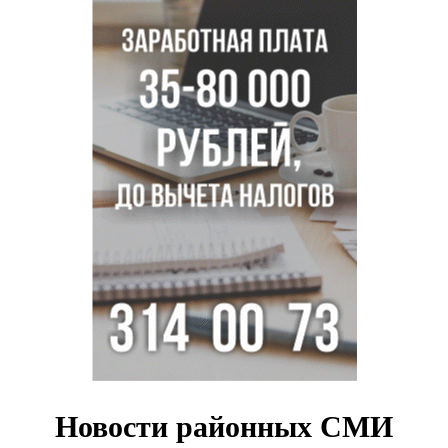
В Новосибирске зафиксирован рост заболеваемости
энтеровирусной инфекцией
В Новосибирске осудили внука за продажу дедова ружья
псевдо-мигранту