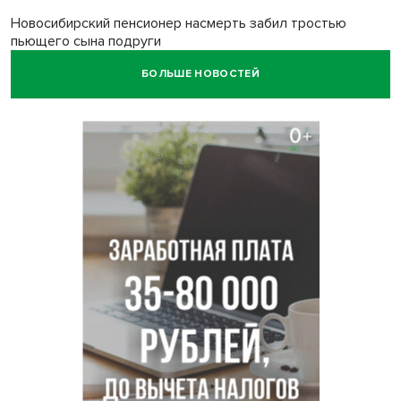
Новосибирский пенсионер насмерть забил тростью
пьющего сына подруги
БОЛЬШЕ НОВОСТЕЙ
Площадь у Монумента Славы в Новосибирске пошла
трещинами сразу после ремонта
Африканский врач поразил новосибирцев в травмпункте
Академгородка
Покрытие рулежных дорожек обновили в аэропорту
Толмачево по нацпроекту
В Новосибирске зафиксирован рост заболеваемости
энтеровирусной инфекцией