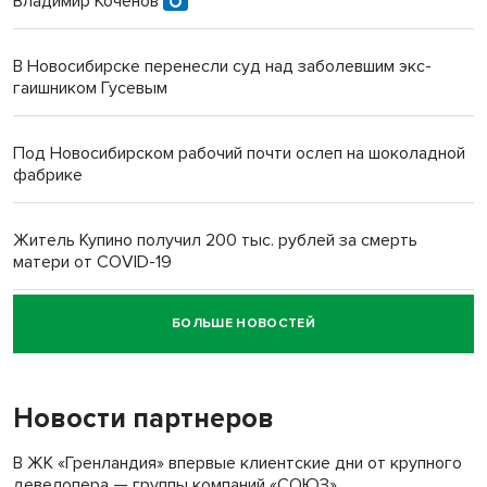
Владимир Коченов
В Новосибирске перенесли суд над заболевшим экс-
гаишником Гусевым
Под Новосибирском рабочий почти ослеп на шоколадной
фабрике
Житель Купино получил 200 тыс. рублей за смерть
матери от COVID-19
БОЛЬШЕ НОВОСТЕЙ
Новосибирский суд наказал водителя за смерть
пенсионерки на вокзале
Новости партнеров
«Мы живём на пастбище!»: в новосибирском селе лошади
терроризируют жителей
В ЖК «Гренландия» впервые клиентские дни от крупного
девелопера — группы компаний «СОЮЗ»