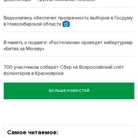
Инвалид получил условный срок за избиение врачей
протезом под Новосибирском
Видеозапись обеспечит прозрачность выборов в Госдуму
в Новосибирской области
Новосибирский преподаватель с женой вошли в топ-16
многодетных в России
В память о подвиге: «Ростелеком» проведет кибертурнир
«Битва за Москву»
Обновлённое отделение ВТБ открылось в Искитиме
700 участников соберёт Сбер на Всероссийский слёт
волонтёров в Красноярске
БОЛЬШЕ НОВОСТЕЙ
Честный выбор: видеонаблюдение обеспечит
объективность результатов ЕДГ в Новосибирской
области
Самое читаемое: