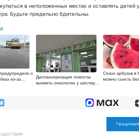
купаться в неположенных местах и оставлять детей 
тра. Будьте предельно бдительны.
МИ
предупредили о
Сезон арбузов в 
Диспансеризация помогла
бках из-за
можно съесть без
выявить онкологию у шестерых
и к аэропорту
здоровья
бердчан старше 65 лет
Предложит
СШЕСТВИЯ