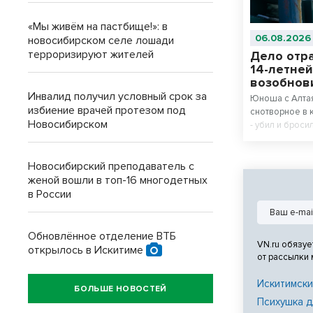
«Мы живём на пастбище!»: в
06.08.2026
новосибирском селе лошади
терроризируют жителей
Дело отра
14-летней
возобнов
Инвалид получил условный срок за
Юноша с Алта
избиение врачей протезом под
снотворное в 
Новосибирском
- убил и броси
оставалось не
Новосибирский преподаватель с
женой вошли в топ-16 многодетных
в России
Обновлённое отделение ВТБ
VN.ru обязуе
открылось в Искитиме
от рассылки
Искитимски
БОЛЬШЕ НОВОСТЕЙ
Психушка д