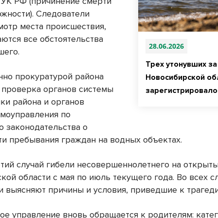
9 УК РФ (причинение смерти
ожности). Следователи
мотр места происшествия,
аются все обстоятельства
28.06.2026
шего.
Трех утонувших за 
но прокуратурой района
Новосибирской об
 проверка органов системы
зарегистрировало
ки района и органов
амоуправления по
 законодательства о
ти пребывания граждан на водных объектах.
етий случай гибели несовершеннолетнего на открыт
ой области с мая по июль текущего года. Во всех с
и выясняют причины и условия, приведшие к трагеди
ое управление вновь обращается к родителям: кате