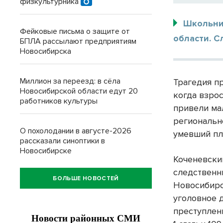
физкультурника
Школьни
Фейковые письма о защите от
области. 
БПЛА рассылают предприятиям
Новосибирска
Миллион за переезд: в сёла
Трагедия п
Новосибирской области едут 20
когда взро
работников культуры
привели ма
региональн
О похолодании в августе-2026
умевший пла
рассказали синоптики в
Новосибирске
Коченевск
следственн
БОЛЬШЕ НОВОСТЕЙ
Новосибирс
уголовное 
преступлен