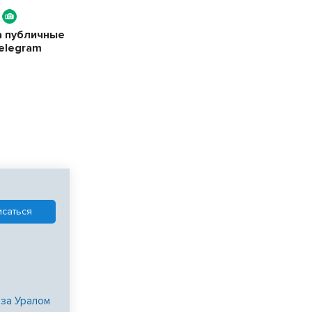
а публичные
elegram
 за Уралом