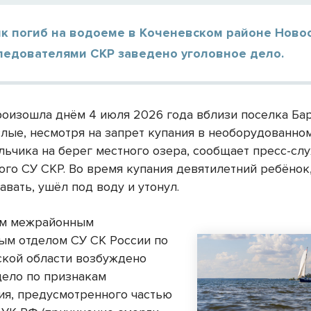
к погиб на водоеме в Коченевском районе Ново
Следователями СКР заведено уголовное дело.
роизошла днём 4 июля 2026 года вблизи поселка Ба
слые, несмотря на запрет купания в необорудованном
льчика на берег местного озера, сообщает пресс-сл
ого СУ СКР. Во время купания девятилетний ребёнок
вать, ушёл под воду и утонул.
им межрайонным
ым отделом СУ СК России по
кой области возбуждено
дело по признакам
ия, предусмотренного частью