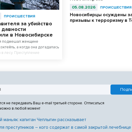
05.08.2026
ПРОИСШЕСТВИЯ
Новосибирцы осуждены з
ПРОИСШЕСТВИЯ
призывы к терроризму в T
вителя за убийство
 давности
или в Новосибирске
я подмешал женщине
коктейль, а когда она догадалась
л в лесу. Преступление
раскрытым 14 лет.
тся не передавать Ваш e-mail третьей стороне. Отписаться
 можно в любой момент
й маньяк: капитан Чеплыгин рассказывает
ля преступников – кого содержат в самой закрытой лечебнице