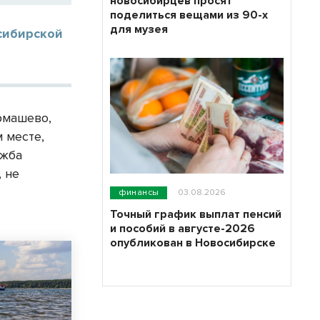
новосибирцев просят
поделиться вещами из 90-х
для музея
сибирской
рмашево,
 месте,
ужба
, не
финансы
03.08.2026
Точный график выплат пенсий
и пособий в августе-2026
опубликован в Новосибирске