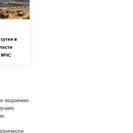
сутки в
ласти
 МЧС
ых водоёмах
лучаях
и.
горически