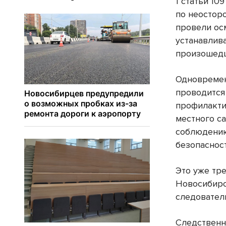
1 статьи 10
по неостор
провели ос
устанавлив
произошед
Одновремен
проводится
профилакти
местного с
соблюдению
безопаснос
Это уже тр
Новосибирск
следовател
Следственн