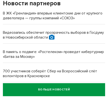
Новости партнеров
«Мы живём на пастбище!»: в новосибирском селе лошади
терроризируют жителей
В ЖК «Гренландия» впервые клиентские дни от крупного
девелопера — группы компаний «СОЮЗ»
Инвалид получил условный срок за избиение врачей
протезом под Новосибирском
Видеозапись обеспечит прозрачность выборов в Госдуму
в Новосибирской области
Новосибирский преподаватель с женой вошли в топ-16
многодетных в России
В память о подвиге: «Ростелеком» проведет кибертурнир
«Битва за Москву»
Обновлённое отделение ВТБ открылось в Искитиме
700 участников соберёт Сбер на Всероссийский слёт
волонтёров в Красноярске
БОЛЬШЕ НОВОСТЕЙ
Честный выбор: видеонаблюдение обеспечит
объективность результатов ЕДГ в Новосибирской
области