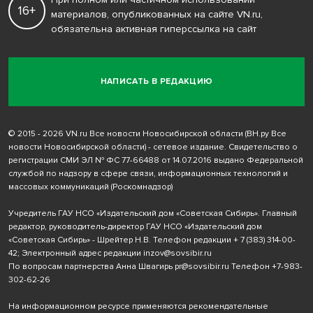
16+
материалов, опубликованных на сайте VN.ru,
обязательна активная гиперссылка на сайт
НАПИСАТЬ В РЕДАКЦИЮ
© 2015 - 2026 VN.ru Все новости Новосибирской области (ВН.ру Все
новости Новосибирской области) - сетевое издание. Свидетельство о
регистрации СМИ ЭЛ № ФС 77-66488 от 14.07.2016 выдано Федеральной
службой по надзору в сфере связи, информационных технологий и
массовых коммуникаций (Роскомнадзор)
Учредитель ГАУ НСО «Издательский дом «Советская Сибирь». Главный
редактор, руководитель-директор ГАУ НСО «Издательский дом
«Советская Сибирь» - Шрейтер Н.В. Телефон редакции
+ 7 (383) 314-00-
42
; Электронный адрес редакции
inzov@sovsibir.ru
По вопросам партнерства Анна Швагирь
pr@sovsibir.ru
Телефон
+7-983-
302-62-26
На информационном ресурсе применяются рекомендательные