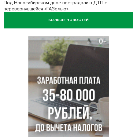
Под Новосибирском двое пострадали в ДТП с
перевернувшейся «ГАЗелью»
БОЛЬШЕ НОВОСТЕЙ
Легендарный хоккеист Тарасенко вернулся к брату в
Новосибирск
Новосибирец подарил «боевую десятку» для эвакуации
раненых на СВО
В Новосибирске корпорация кукол из США подала в суд
на приставов
В Новосибирске минздрав объявил бесплатную
диспансеризацию для 65-летних