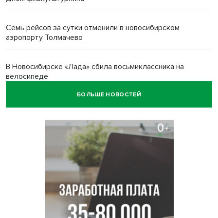
Семь рейсов за сутки отменили в новосибирском
аэропорту Толмачево
В Новосибирске «Лада» сбила восьмиклассника на
велосипеде
БОЛЬШЕ НОВОСТЕЙ
Новосибирцам назвали точное количество выходных
дней на праздники в 2027 году
Годовалый ребёнок оказался заперт в автомобиле в
Новосибирске
Всем миром: жители новосибирской деревни помогли
найти пропавшего мальчика