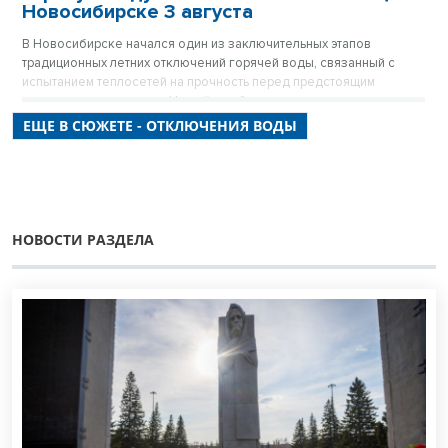
Новосибирске 3 августа
В Новосибирске начался один из заключительных этапов
традиционных летних отключений горячей воды, связанный с
испытанием теплосетей на прочность перед предстоящим
отопительным сезоном. На сей раз без привычного городского
комфорта остались десятки тысяч людей, чьи дома подключены к
ЕЩЕ В СЮЖЕТЕ - ОТКЛЮЧЕНИЯ ВОДЫ
зоне теплоснабжения ТЭЦ-5. Кому предстоит греть воду в
чайниках и кастрюлях в ближайшие 12 дней – полный список
отключений горячей воды по улицам.
НОВОСТИ РАЗДЕЛА