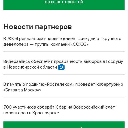
БОЛЬШЕ НОВОСТЕЙ
Новосибирский суд наказал водителя за смерть
пенсионерки на вокзале
Новости партнеров
«Мы живём на пастбище!»: в новосибирском селе лошади
терроризируют жителей
В ЖК «Гренландия» впервые клиентские дни от крупного
девелопера — группы компаний «СОЮЗ»
Инвалид получил условный срок за избиение врачей
протезом под Новосибирском
Видеозапись обеспечит прозрачность выборов в Госдуму
в Новосибирской области
Новосибирский преподаватель с женой вошли в топ-16
многодетных в России
В память о подвиге: «Ростелеком» проведет кибертурнир
«Битва за Москву»
Обновлённое отделение ВТБ открылось в Искитиме
700 участников соберёт Сбер на Всероссийский слёт
волонтёров в Красноярске